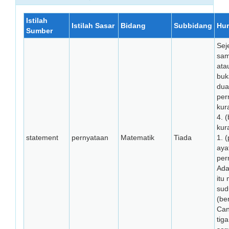
Istilah
Istilah Sasar
Bidang
Subbidang
Hur
Sumber
Sej
sa
ata
buk
dua
per
kur
4. 
kur
statement
pernyataan
Matematik
Tiada
1. 
aya
per
Ada
itu
sud
(be
Can
tiga