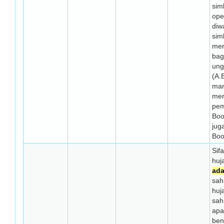
simb
ope
diwa
simb
mer
bag
ung
(A.
man
mer
pem
Boo
juga
Boo
Sif
huj
ad
sah
huj
sah
apa
ben