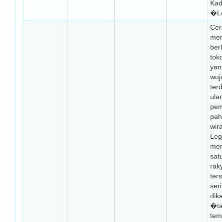
Ka
�Le
Cer
mem
ber
tok
ya
wuj
terd
ula
pem
pah
wir
Leg
mer
sat
rak
ter
seri
dik
�ta
tem