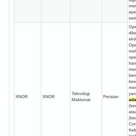
men
aya
sas
Ope
dik
eks
Ope
mel
ope
han
men
ben
kes
mem
Teknologi
yan
XNOR
XNOR
Perisian
Maklumat
ad
(ke
ata
(ke
Con
Keb