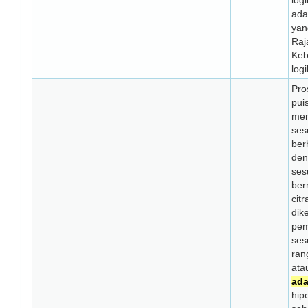
log
ada
yan
Raj
Keb
log
Pro
pui
men
ses
ber
den
ses
ber
cit
dik
pem
ses
ran
ata
ad
hip