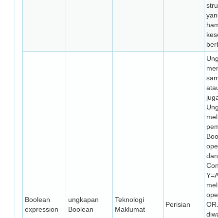
stru
yan
ham
ke
ber
Ung
men
sa
ata
jug
Un
mel
pem
Boo
ope
dan
Con
Y=A
mel
ope
Boolean
ungkapan
Teknologi
Perisian
OR.
expression
Boolean
Maklumat
diwa