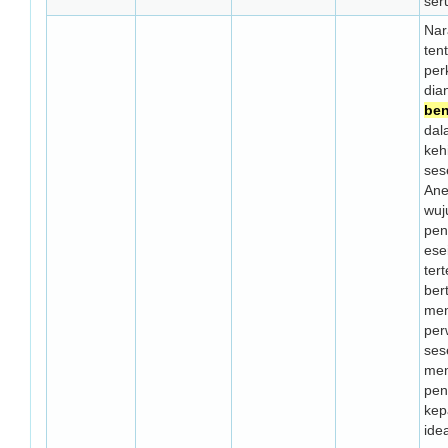
ser
Nar
ten
per
dia
ben
dal
keh
ses
Ane
wuj
pen
ese
ter
ber
mem
per
ses
mem
pen
kep
ide