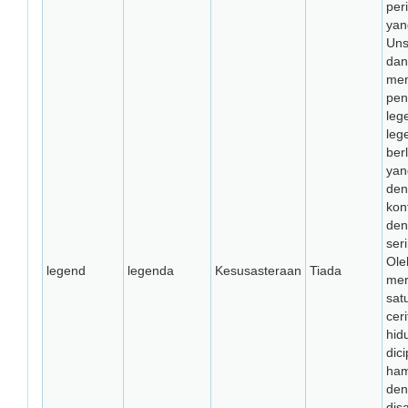
per
yan
Uns
dan
menj
pen
leg
leg
ber
yan
den
kon
den
seri
Ole
legend
legenda
Kesusasteraan
Tiada
mer
sat
cer
hid
dic
ham
den
dis