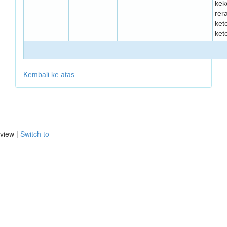
kek
rer
kete
ket
Kembali ke atas
view |
Switch to