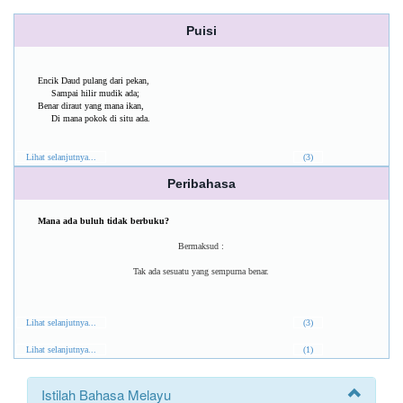
Puisi
Encik Daud pulang dari pekan,
Sampai hilir mudik ada;
Benar diraut yang mana ikan,
Di mana pokok di situ ada.
Lihat selanjutnya...
(3)
Peribahasa
Mana ada buluh tidak berbuku?
Bermaksud :
Tak ada sesuatu yang sempurna benar.
Lihat selanjutnya...
(3)
Lihat selanjutnya...
(1)
Istilah Bahasa Melayu