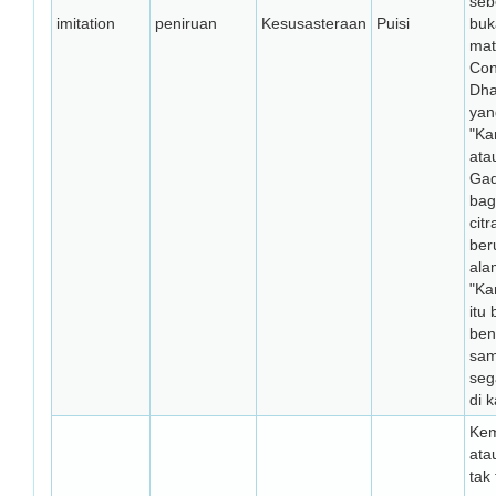
seb
imitation
peniruan
Kesusasteraan
Puisi
buk
mat
Con
Dha
yan
"Ka
ata
Gad
bag
cit
ber
ala
"Ka
itu
ben
sam
seg
di 
Kem
ata
tak