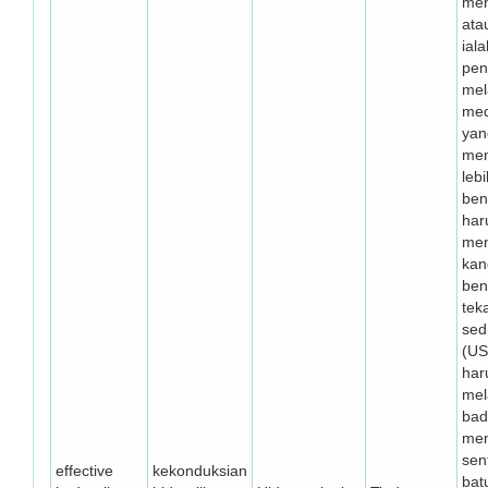
men
atau
ial
pen
mel
med
yan
men
lebi
ben
har
men
kan
ben
tek
sed
(US
har
mel
bad
meng
sen
effective
kekonduksian
bat