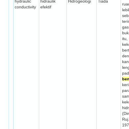
hydraulic
hidraulik
Hidrogeologi
Tiada
rua
conductivity
efektif
leb
seb
ter
gas
buk
itu,
kek
ber
den
kan
leng
pad
ben
ker
par
sam
kek
hidr
(Di
Ruj
197