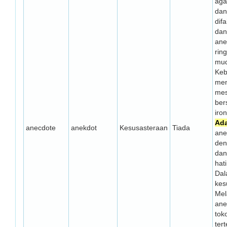
aga
dan
dif
dan
ane
rin
mud
Keb
men
mes
bers
iron
Ad
anecdote
anekdot
Kesusasteraan
Tiada
ane
den
dan
hat
Da
kes
Mel
ane
tok
ter