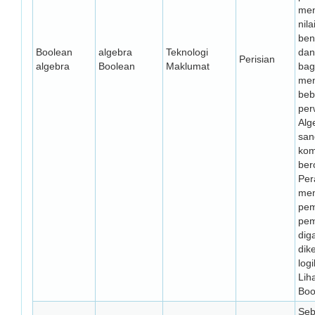
men
nil
ben
Boolean
algebra
Teknologi
dan
Perisian
algebra
Boolean
Maklumat
bag
me
beb
per
Alg
san
kom
ber
Per
me
pem
pem
dig
dik
log
Liha
Boo
Seb