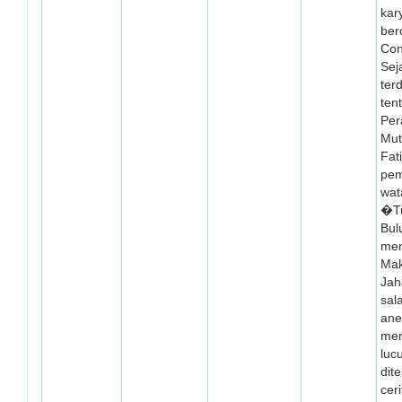
kar
ber
Con
Sej
ter
ten
Per
Mut
Fat
pem
wat
�Tu
Bul
men
Ma
Jah
sal
ane
men
luc
dit
cer