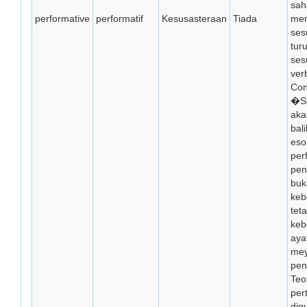
sah
performative
performatif
Kesusasteraan
Tiada
men
ses
tur
ses
ver
Con
�Sa
aka
bal
eso
perf
pen
buk
keb
teta
keb
ayat
mey
pen
Teor
per
dig