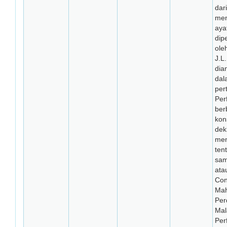
dar
men
aya
dip
oleh
J.L
dia
dal
per
Per
ber
kons
dek
mem
tent
sa
ata
Con
Mah
Per
Mal
Per