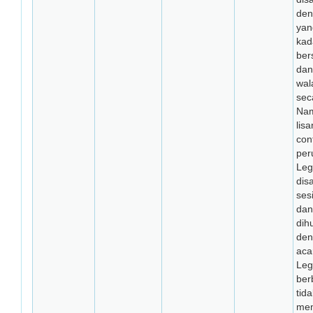
den
yan
kad
bers
dan
wal
sec
Nam
lis
con
per
Leg
dis
ses
dan
dih
den
aca
Leg
ber
tida
mem