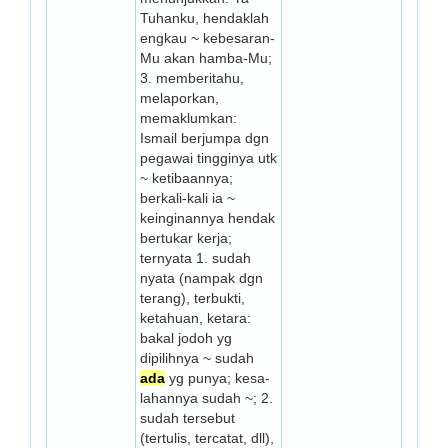
Tuhanku, hendaklah
engkau ~ kebesaran-
Mu akan hamba-Mu;
3. mem­beritahu,
melaporkan,
memaklumkan:
Ismail berjumpa dgn
pegawai tingginya utk
~ ke­tibaannya;
berkali-kali ia ~
keinginannya hendak
bertukar kerja;
ternyata 1. sudah
nyata (nampak dgn
terang), terbukti,
ketahuan, ketara:
bakal jodoh yg
dipilihnya ~ sudah
ada
yg punya; ke­sa­
lahannya sudah ~; 2.
sudah tersebut
(tertulis, tercatat, dll),