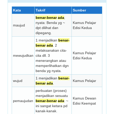
Kata
Takrif
Sumber
benar-benar
ada
;
nyata: Benda yg ~
Kamus Pelajar
maujud
dpt dilihat dan
Edisi Kedua
dipegang.
1 menjadikan
benar-
benar
ada
. 2
melaksanakan cita-
Kamus Pelajar
mewujudkan
cita dll. 3
Edisi Kedua
menerangkan atau
memperlihatkan dgn
benda yg nyata.
1 menjadikan
benar-
wujud
Kamus Pelajar
benar
ada
.
perbuatan (proses)
menjadikan sesuatu
Kamus Dewan
pemaujudan
benar-benar
ada
: ~
Edisi Keempat
ini sangat ketara pd
kanak-kanak.