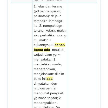
1. jelas dan terang
(pd pendengaran,
pelihatan): dr jauh
tampak ~ lembaga
itu; 2. nampak dgn
terang, ketara: makin
aku perhatikan orang
itu, makin ~
tujuannya; 3.
benar-
benar
ada
, maujud,
wujud: alam yg ~;
menyatakan 1.
menjadikan nyata,
me­ne­rangkan,
menjelaskan: di dlm
buku ini
ada
dinyatakan dgn
ringkas perihal
mengubat penyakit
yg biasa terjadi; 2.
menampakkan,
menunjukkan: Ya