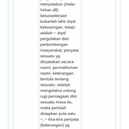
menyatakan (me­la­
hirkan dll):
kesusasteraan
bukanlah lahir drpd
kekosongan, tetapi
adalah ~ drpd
pergolakan dan
perkembangan
masyarakat; penyata
sesuatu yg
dinyatakan secara
rasmi, permakluman
rasmi, keterangan
bertulis tentang
sesuatu: setelah
mengetahui untung
rugi perniagaan dlm
sesuatu masa itu,
maka perlulah
disiapkan pula satu
~; ~ kira-kira penyata
(keterangan) yg