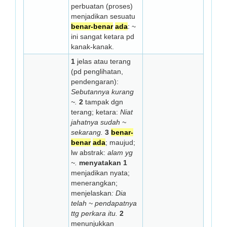
perbuatan (proses)
menjadikan sesuatu
benar-benar
ada
: ~
ini sangat ketara pd
kanak-kanak.
1
jelas atau terang
(pd penglihatan,
pendengaran):
Sebutannya kurang
~.
2
tampak dgn
terang; ketara:
Niat
jahatnya sudah ~
sekarang.
3
benar-
benar
ada
; maujud;
lw abstrak:
alam yg
~.
menyatakan
1
menjadikan nyata;
menerangkan;
menjelaskan
: Dia
telah ~ pendapatnya
ttg perkara itu.
2
menunjukkan