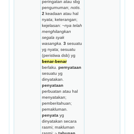
peringatan atau sbg
pengumuman;
notis.
2
keadaan atau hal
nyata; keterangan;
kejelasan:
~nya telah
menghilangkan
segala syak
wasangka.
3
sesuatu
yg nyata; sesuatu
(peristiwa dsb) yg
benar-benar
berlaku.
pernyataan
sesuatu yg
dinyatakan.
penyataan
perbuatan atau hal
menyatakan;
pemberitahuan;
pemakluman.
penyata
yg
dinyatakan secara
rasmi; makluman
rasmi: ~
tahunan.