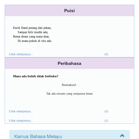
Puisi
Encik Daud pulang dari pekan,
Sampai hilir mudik ada;
Benar diraut yang mana ikan,
Di mana pokok di situ ada.
Lihat selanjutnya...
(3)
Peribahasa
Mana ada buluh tidak berbuku?
Bermaksud :
Tak ada sesuatu yang sempurna benar.
Lihat selanjutnya...
(3)
Lihat selanjutnya...
(1)
Kamus Bahasa Melayu