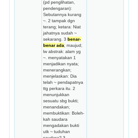
(pd penglihatan,
pendengaran):
Sebutannya kurang
~. 2 tampak dgn
terang; ketara: Niat
jahat­nya sudah ~
sekarang. 3
benar-
benar
ada
; maujud;
lw abstrak: alam yg
~. menyatakan 1
menjadikan nyata;
menerangkan;
menjelaskan: Dia
telah ~ pendapatnya
ttg perkara itu. 2
menunjukkan
sesuatu sbg bukti;
menandakan;
membuktikan: Boleh­
kah saudara
mengadakan bukti
utk ~ tuduhan
saudara? 3