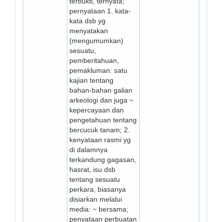
terbukti, ternyata;
pernyataan 1. kata-
kata dsb yg
menyatakan
(mengumumkan)
sesuatu,
pemberitahuan,
pemakluman: satu
kajian tentang
bahan-bahan galian
arkeologi dan juga ~
ke­percayaan dan
pengetahuan tentang
ber­cucuk tanam; 2.
kenyataan rasmi yg
di dalamnya
terkandung gagasan,
hasrat, isu dsb
tentang sesuatu
perkara, biasanya
disiarkan melalui
media: ~ bersama;
penyataan perbuatan