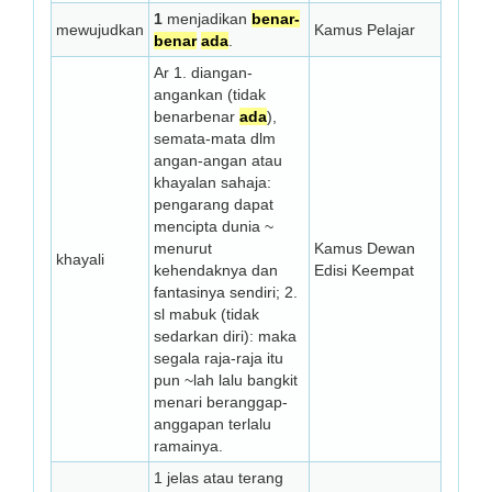
1
menjadikan
benar-
mewujudkan
Kamus Pelajar
benar
ada
.
Ar 1. diangan-
angankan (tidak
benar­benar
ada
),
semata-mata dlm
angan-angan atau
khayalan sahaja:
pengarang dapat
mencipta dunia ~
menurut
Kamus Dewan
khayali
kehendaknya dan
Edisi Keempat
fantasinya sendiri; 2.
sl mabuk (tidak
sedarkan diri): maka
segala raja-raja itu
pun ~lah lalu bangkit
menari beranggap-
anggapan terlalu
ramainya.
1 jelas atau terang