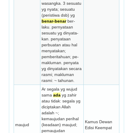
wasangka. 3 sesuatu
yg nyata; sesuatu
(peristiwa dsb) yg
benar-benar
ber­
laku. pernyataan
sesuatu yg dinyata­
kan. penyataan
perbuatan atau hal
menyatakan;
pemberitahuan; pe­
mak­luman. penyata
yg dinyatakan secara
rasmi; makluman
rasmi: ~ tahunan.
Ar segala yg wujud
sama
ada
yg zahir
atau tidak: segala yg
diciptakan Allah
adalah ~;
kemaujudan perihal
Kamus Dewan
maujud
(keadaan) maujud;
Edisi Keempat
pemaujudan