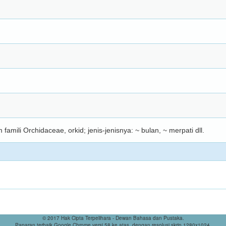
 famili Orchidaceae, orkid; jenis-jenisnya: ~ bulan, ~ merpati dll.
© 2017 Hak Cipta Terpelihara - Dewan Bahasa dan Pustaka.
Paparan terbaik Google Chrome versi 58 ke atas, dengan resolusi skrin 1280x1024.