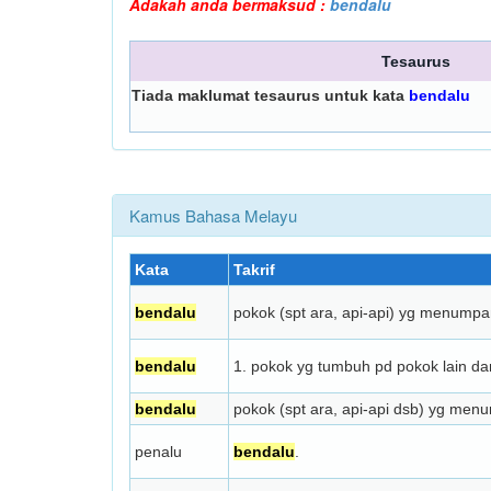
Adakah anda bermaksud :
bendalu
Tesaurus
Tiada maklumat tesaurus untuk kata
bendalu
Kamus Bahasa Melayu
Kata
Takrif
bendalu
pokok (spt ara, api-api) yg menumpa
bendalu
1. pokok yg tumbuh pd pokok lain da
bendalu
pokok (spt ara, api-api dsb) yg men
penalu
bendalu
.