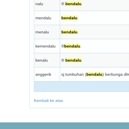
nalu
®
bendalu
.
mendalu
bendalu
.
menalu
bendalu
.
kemendalu
®
bendalu
.
benalu
®
bendalu
.
anggerik
sj tumbuhan (
bendalu
) berbunga dlm
Kembali ke atas