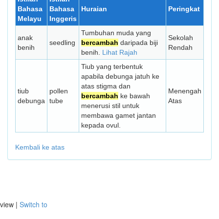
Bahasa
Bahasa
Huraian
Peringkat
Melayu
Inggeris
Tumbuhan muda yang
anak
Sekolah
seedling
bercambah
daripada biji
benih
Rendah
benih.
Lihat Rajah
Tiub yang terbentuk
apabila debunga jatuh ke
atas stigma dan
tiub
pollen
Menengah
bercambah
ke bawah
debunga
tube
Atas
menerusi stil untuk
membawa gamet jantan
kepada ovul.
Kembali ke atas
view |
Switch to