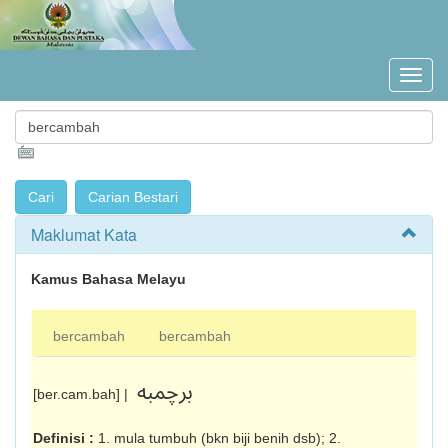
Maklumat Kata
Kamus Bahasa Melayu
bercambah
bercambah
برچمبه
[ber.cam.bah] |
Definisi :
1. mula tumbuh (bkn biji benih dsb); 2.