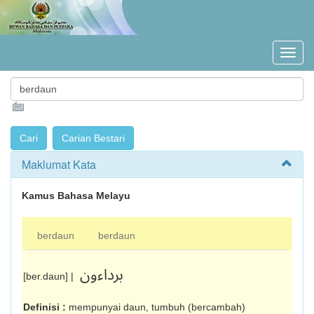
Maklumat Kata
Kamus Bahasa Melayu
berdaun
berdaun
برداءون
[ber.daun] |
Definisi :
mempunyai daun, tumbuh (ber­cambah)