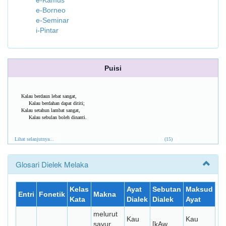
e-Kamus
e-Borneo
e-Seminar
i-Pintar
Puisi
Kalau berdaun lebat sangat,
Kalau berdahan dapat dititi;
Kalau setahun lambat sangat,
Kalau sebulan boleh dinanti.
Lihat selanjutnya...
(15)
Glosari Dielek Melaka
Kelas
Ayat
Sebutan
Maksud
Entri
Fonetik
Makna
Kata
Dialek
Dialek
Ayat
melurut
Kau
Kau
sayur
[kAw