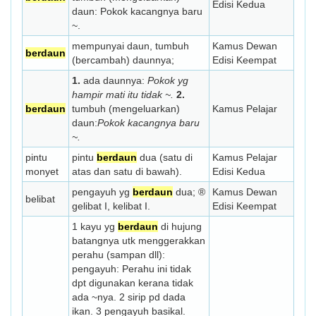
Edisi Kedua
daun: Pokok kacangnya baru
~.
mempunyai daun, tumbuh
Kamus Dewan
berdaun
(ber­cambah) daunnya;
Edisi Keempat
1.
ada daunnya:
Pokok yg
hampir mati itu tidak ~.
2.
berdaun
tumbuh (mengeluarkan)
Kamus Pelajar
daun:
Pokok kacangnya baru
~.
pintu
pintu
berdaun
dua (satu di
Kamus Pelajar
monyet
atas dan satu di bawah).
Edisi Kedua
pengayuh yg
berdaun
dua; ®
Kamus Dewan
belibat
gelibat I, kelibat I.
Edisi Keempat
1 kayu yg
berdaun
di hujung
batangnya utk menggerakkan
perahu (sampan dll):
pengayuh: Perahu ini tidak
dpt digunakan kerana tidak
ada ~nya. 2 sirip pd dada
ikan. 3 pengayuh basikal.