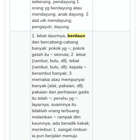
seberang. pendayung 1
orang yg berdayung atau
mendayung; anak dayung. 2
alat utk mendayung;
pengayuh; dayung.
1. lebat daunnya,
berdaun
dan ber­cabang-cabang
banyak: pokok yg ~; pokok
getah itu ~ semula; 2. lebat
(rambut, bulu, dll), tebal
(rambut, bulu, dll); kepala ~
berambut banyak; 3.
memakai atau mem­punyai
banyak (alat, pakaian, dll):
pakaian dan perhiasan gadis
itu telah ~; perahu yg ~
layarnya; suaminya itu
tidaklah orang ter­buang
melainkan ~ rampak dlm
kaum­nya, ada beradik kakak;
merimbun 1. sangat rimbun:
ia pun berjalan menuju