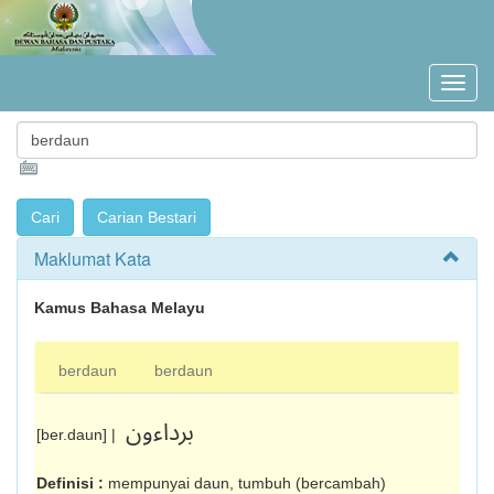
Maklumat Kata
Kamus Bahasa Melayu
berdaun
berdaun
برداءون
[ber.daun] |
Definisi :
mempunyai daun, tumbuh (ber­cambah)