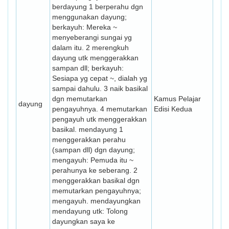
berdayung 1 berperahu dgn
menggunakan dayung;
berkayuh: Mereka ~
menyeberangi sungai yg
dalam itu. 2 merengkuh
dayung utk menggerakkan
sampan dll; berkayuh:
Sesiapa yg cepat ~, dialah yg
sampai dahulu. 3 naik basikal
dgn memutarkan
Kamus Pelajar
dayung
pengayuhnya. 4 memutarkan
Edisi Kedua
pengayuh utk menggerakkan
basikal. mendayung 1
menggerakkan perahu
(sampan dll) dgn dayung;
mengayuh: Pemuda itu ~
perahunya ke seberang. 2
menggerakkan basikal dgn
memutarkan pengayuhnya;
mengayuh. mendayungkan
mendayung utk: Tolong
dayungkan saya ke