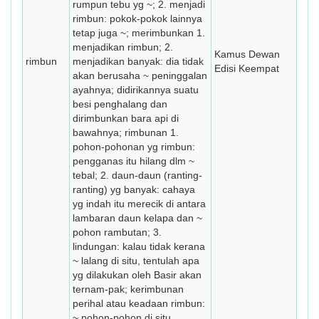
rumpun tebu yg ~; 2. menjadi
rimbun: pokok-pokok lainnya
tetap juga ~; merimbunkan 1.
menjadikan rimbun; 2.
Kamus Dewan
rimbun
menjadikan banyak: dia tidak
Edisi Keempat
akan berusaha ~ peninggalan
ayahnya; didirikannya suatu
besi penghalang dan
dirimbunkan bara api di
bawahnya; rimbunan 1.
pohon-pohonan yg rimbun:
pengganas itu hilang dlm ~
tebal; 2. daun-daun (ranting-
ranting) yg banyak: cahaya
yg indah itu merecik di antara
lambaran daun kelapa dan ~
pohon rambutan; 3.
lindungan: kalau tidak kerana
~ lalang di situ, tentulah apa
yg dilakukan oleh Basir akan
ternam-pak; kerimbunan
perihal atau keadaan rimbun:
~ pohon-pohon di situ