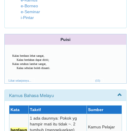
e-Kamus
e-Borneo
e-Seminar
i-Pintar
Puisi
Kalau berdaun lebat sangat,
Kalau berdahan dapat dititi;
Kalau setahun lambat sangat,
Kalau sebulan boleh dinanti.
Lihat selanjutnya...
(15)
Kamus Bahasa Melayu
Kata
Takrif
Sumber
1 ada daunnya: Pokok yg
hampir mati itu tidak ~. 2
Kamus Pelajar
berdaun
tumbuh (mengeluarkan)