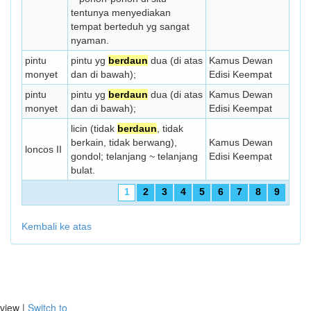
tentunya menyedia­kan
tempat berteduh yg sangat
nyaman.
pintu
pintu yg
berdaun
dua (di atas
Kamus Dewan
monyet
dan di bawah);
Edisi Keempat
pintu
pintu yg
berdaun
dua (di atas
Kamus Dewan
monyet
dan di bawah);
Edisi Keempat
licin (tidak
berdaun
, tidak
berkain, tidak berwang),
Kamus Dewan
loncos II
gondol; telanjang ~ telanjang
Edisi Keempat
bulat.
1
2
3
4
5
6
7
8
9
Kembali ke atas
view |
Switch to