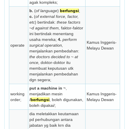
agak kompleks;
b.
(
of language
)
berfungsi
;
c.
(
of external force, factor,
etc
) bertindak:
these factors
~d against them,
faktor-faktor
ini bertindak menentang
usaha mereka;
4.
perform
Kamus Inggeris-
operate
surgical operation,
Melayu Dewan
menjalankan pembedahan:
the doctors decided to ~ at
once,
doktor-doktor itu
membuat keputusan utk
menjalankan pembedahan
dgn segera;
put a machine in ~
,
working
menjadikan mesin
Kamus Inggeris-
order;
/
berfungsi
, boleh digunakan,
Melayu Dewan
boleh dipakai/;
dia meletakkan keutamaan
pd perhubungan antara
jabatan yg baik krn dia