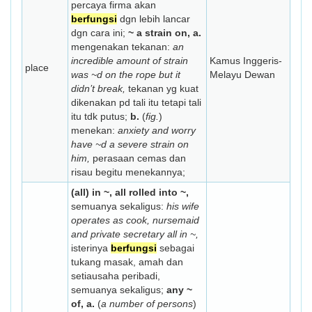
percaya firma akan
berfungsi
dgn lebih lancar
dgn cara ini;
~ a strain on, a.
mengenakan tekanan:
an
incredible amount of strain
Kamus Inggeris-
place
was ~d on the rope but it
Melayu Dewan
didn’t break,
tekanan yg kuat
dikenakan pd tali itu tetapi tali
itu tdk putus;
b.
(
fig.
)
menekan:
anxiety and worry
have ~d a severe strain on
him,
perasaan cemas dan
risau begitu menekannya;
(all) in ~, all rolled into ~,
semuanya sekaligus:
his wife
operates as cook, nursemaid
and private secretary all in ~,
isterinya
berfungsi
sebagai
tukang masak, amah dan
setiausaha peribadi,
semuanya sekaligus;
any ~
of, a.
(
a number of persons
)