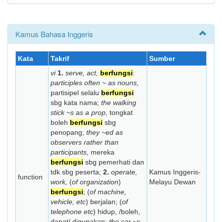
Kamus Bahasa Inggeris
Kata
Takrif
Sumber
vi
1.
serve, act,
berfungsi
:
participles often ~ as nouns,
partisipel selalu
berfungsi
sbg kata nama;
the walking
stick ~s as a prop,
tongkat
boleh
berfungsi
sbg
penopang;
they ~ed as
observers rather than
participants,
mereka
berfungsi
sbg pemerhati dan
tdk sbg peserta;
2.
operate,
Kamus Inggeris-
function
work,
(
of organization
)
Melayu Dewan
berfungsi
; (
of machine,
vehicle, etc
) berjalan; (
of
telephone etc
) hidup, /boleh,
dapat/ digunakan:
the car ~s