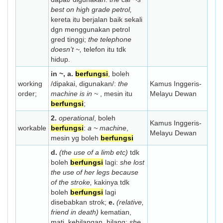
best on high grade petrol,
kereta itu berjalan baik sekali
dgn menggunakan petrol
gred tinggi;
the telephone
doesn’t ~,
telefon itu tdk
hidup.
in ~, a.
berfungsi
, boleh
working
/dipakai, digunakan/:
the
Kamus Inggeris-
order;
machine is in ~
, mesin itu
Melayu Dewan
berfungsi
;
2.
operational
, boleh
Kamus Inggeris-
workable
berfungsi
:
a ~ machine
,
Melayu Dewan
mesin yg boleh
berfungsi
d.
(the use of a limb etc)
tdk
boleh
berfungsi
lagi:
she lost
the use of her legs because
of the stroke,
kakinya tdk
boleh
berfungsi
lagi
disebabkan strok;
e.
(relative,
friend in death)
kematian,
mati, kehilangan, hilang:
she