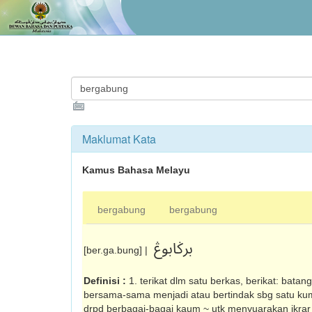
Maklumat Kata
Kamus Bahasa Melayu
bergabung
bergabung
برݢابوڠ
[ber.ga.bung] |
Definisi :
1. terikat dlm satu berkas, berikat: batan
bersama-sama menjadi atau bertindak sbg satu kum
drpd berbagai-bagai kaum ~ utk menyuarakan ikra