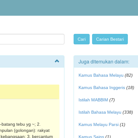
Juga ditemukan dalam:
Kamus Bahasa Melayu
(82)
Kamus Bahasa Inggeris
(18)
Istilah MABBIM
(7)
Istilah Bahasa Melayu
(338)
g-batang tebu yg ~; 2.
Kamus Melayu Parsi
(1)
pulan (golongan): rakyat
r kebangsaan; 3. bercantum
Kamus Sains
(1)