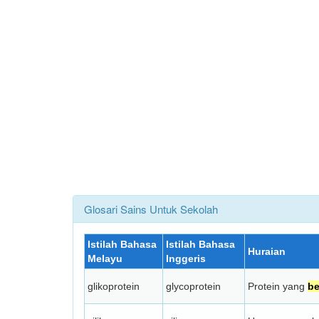
Glosari Sains Untuk Sekolah
Istilah Bahasa
Istilah Bahasa
Huraian
Melayu
Inggeris
glikoprotein
glycoprotein
Protein yang
b