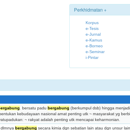
Perkhidmatan +
Korpus
e-Tesis
e-Jurnal
e-Kamus
e-Borneo
e-Seminar
i-Pintar
bergabung
. bersatu padu
bergabung
(berkumpul dsb) hingga menjad
entukan kebudayaan nasional amat penting utk ~ masyarakat yg ber
atupadukan: ~ rakyat adalah penting utk mencapai keharmonian.
di dlmnya
bergabung
secara kimia dgn sebatian lain atau dgn unsur l