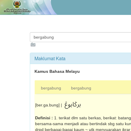
Maklumat Kata
Kamus Bahasa Melayu
bergabung
bergabung
برݢابوڠ
[ber.ga.bung] |
Definisi :
1. terikat dlm satu berkas, berikat: batan
bersama-sama menjadi atau bertindak sbg satu kum
drpd berbagai-bagai kaum ~ utk menyuarakan ikra