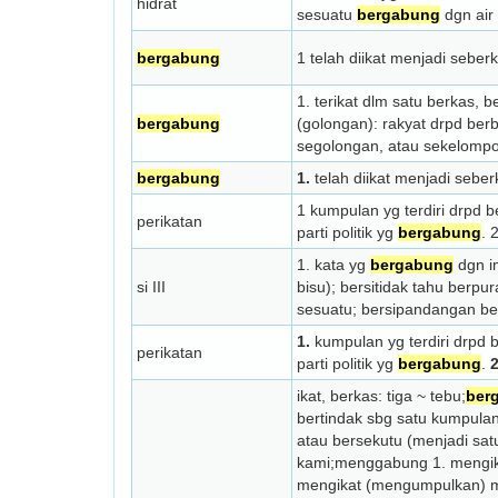
hidrat
se­suatu
bergabung
dgn air 
bergabung
1 telah diikat menjadi seber
1. terikat dlm satu berkas,
bergabung
(golongan): rakyat drpd ber
segolongan, atau sekelompok
bergabung
1.
telah diikat menjadi sebe
1 kumpulan yg terdiri drpd 
perikatan
parti politik yg
bergabung
. 
1. kata yg
bergabung
dgn im
si III
bisu); bersitidak tahu berpur
sesuatu; bersipandangan b
1.
kumpulan yg terdiri drpd 
perikatan
parti politik yg
bergabung
.
2
ikat, berkas: tiga ~ tebu;
ber
bertindak sbg satu kumpula
atau bersekutu (menjadi sat
kami;menggabung 1. mengik
mengikat (mengumpulkan) me