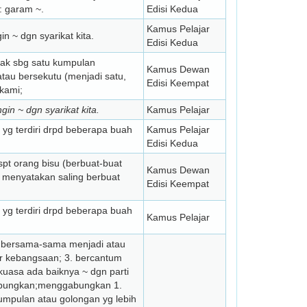
: garam ~.
Edisi Kedua
Kamus Pelajar
n ~ dgn syarikat kita.
Edisi Kedua
ndak sbg satu kumpulan
Kamus Dewan
tau bersekutu (menjadi satu,
Edisi Keempat
 kami;
gin ~ dgn syarikat kita.
Kamus Pelajar
ik yg terdiri drpd beberapa buah
Kamus Pelajar
Edisi Kedua
spt orang bisu (berbuat-buat
Kamus Dewan
k menyatakan saling berbuat
Edisi Keempat
ik yg terdiri drpd beberapa buah
Kamus Pelajar
 2. bersama-sama menjadi atau
ar kebangsaan; 3. bercantum
kuasa ada baiknya ~ dgn parti
gabungkan;menggabungkan 1.
mpulan atau golongan yg lebih