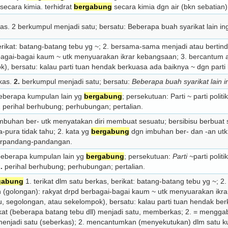
secara kimia. terhidrat
bergabung
secara kimia dgn air (bkn sebatian)
kas. 2 berkumpul menjadi satu; bersatu: Beberapa buah syarikat lain ingi
 berikat: batang-batang tebu yg ~; 2. bersama-sama menjadi atau berti
bagai-bagai kaum ~ utk menyuarakan ikrar kebangsaan; 3. bercantum a
), bersatu: kalau parti tuan hendak berkuasa ada baiknya ~ dgn parti
rkas.
2.
berkumpul menjadi satu; bersatu:
Beberapa buah syarikat lain in
beberapa kumpulan lain yg
bergabung
; persekutuan: Parti ~ parti polit
2 perihal berhubung; perhubungan; pertalian.
buhan ber­- utk menyatakan diri membuat sesuatu; ber­sibisu berbuat 
a-pura tidak tahu; 2. kata yg
bergabung
dgn imbuhan ber- dan ­-an ut
erpandang-pandangan.
beberapa kumpulan lain yg
bergabung
; persekutuan:
Parti ~
parti polit
.
perihal berhubung; perhubungan; pertalian.
gabung
1. terikat dlm satu berkas, berikat: batang-batang tebu yg ~;
n (golongan): rakyat drpd berbagai-bagai kaum ~ utk menyuarakan ikr
u, segolongan, atau sekelompok), bersatu: kalau parti tuan hendak ber
at (beberapa batang tebu dll) menjadi satu, memberkas; 2. = meng
njadi satu (seberkas); 2. mencantumkan (menyekutukan) dlm satu ku