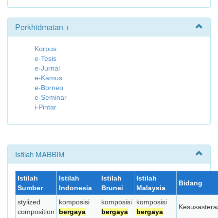
Perkhidmatan +
Korpus
e-Tesis
e-Jurnal
e-Kamus
e-Borneo
e-Seminar
i-Pintar
Istilah MABBIM
Istilah
Istilah
Istilah
Istilah
Bidang
Sumber
Indonesia
Brunei
Malaysia
stylized
komposisi
komposisi
komposisi
Kesusastera
composition
bergaya
bergaya
bergaya