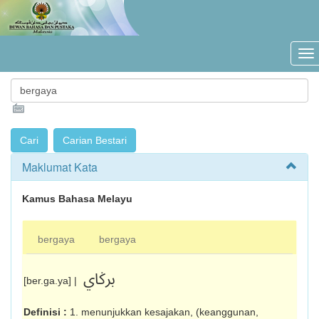
Maklumat Kata
Kamus Bahasa Melayu
bergaya
bergaya
برݢاي
[ber.ga.ya] |
Definisi :
1. menunjukkan kesajakan, (keang­gunan,