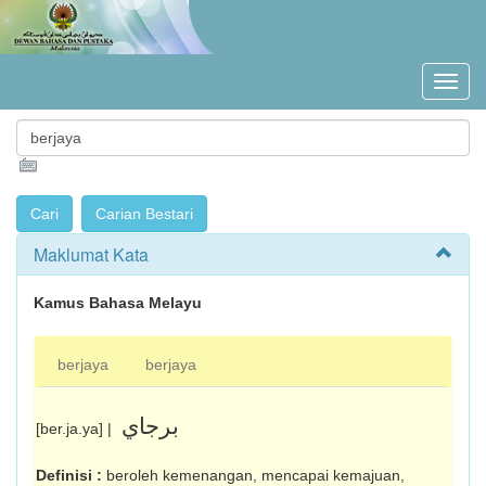
Maklumat Kata
Kamus Bahasa Melayu
berjaya
berjaya
برجاي
[ber.ja.ya] |
Definisi :
beroleh kemenangan, mencapai ke­majuan,