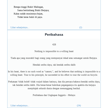
Berapa tinggi Bukit Malingan,
Sama bertimbang Bukit Berjaya;
Kalau sudah musimnya hujan,
Tidak keras bukit di paya.
Lihat selanjutnya...
(2)
Peribahasa
428
Nothing is impossible to a willing heart
Tiada apa yang mustahil bagi orang yang mempunyai tekad atau semangat untuk Berjaya.
Hendak seribu daya, tak hendak seribu dalih
In his heart, there is no such word as ''cannot,'', and he believes that nothing is impossible to a
willing heart. True to his principle, he succeeded in his effort to tour the world on bicycle.
Perkataan 'tidak boleh' tidak wujud dalam hatinya, dan dia percaya bahawa hendak seribu daya,
tak hendak seribu dalih. Dia benar-benar buktikan pegangannya itu apabila dia berjaya
menjelajah seluruh dunia dengan menunggang basikal.
Peribahasa dan Ungkapan Inggeris - Melayu
Lihat selanjutnya...
(24)