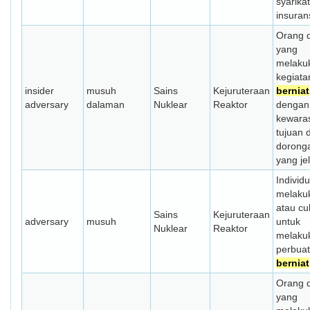
syarikat
insuran
Orang 
yang
melaku
kegiata
insider
musuh
Sains
Kejuruteraan
berniat
adversary
dalaman
Nuklear
Reaktor
dengan
kewara
tujuan 
dorong
yang je
Individ
melaku
atau cu
Sains
Kejuruteraan
adversary
musuh
untuk
Nuklear
Reaktor
melaku
perbua
berniat
Orang 
yang