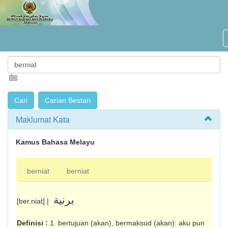
Maklumat Kata
Kamus Bahasa Melayu
berniat
berniat
برنية
[ber.niat] |
Definisi :
1. bertujuan (akan), bermaksud (akan): aku pun