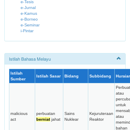
e-Tesis
e-Jurnal
e-Kamus
e-Borneo
e-Seminar
i-Pintar
Istilah Bahasa Melayu
Istilah
Istilah Sasar
Bidang
Subbidang
Huraia
Sumber
Perbua
atau
percub
untuk
mensab
malicious
perbuatan
Sains
Kejuruteraan
atau
act
berniat
jahat
Nuklear
Reaktor
memin
bahan