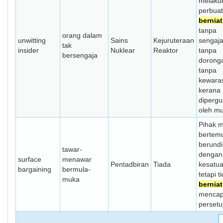
melaku
perbua
berniat
tanpa
orang dalam
unwitting
Sains
Kejuruteraan
sengaja
tak
insider
Nuklear
Reaktor
tanpa
bersengaja
dorong
tanpa
kewara
kerana
diperg
oleh m
Pihak m
bertem
berund
tawar-
dengan
surface
menawar
Pentadbiran
Tiada
kesatu
bargaining
bermula-
tetapi t
muka
berniat
mencap
persetu