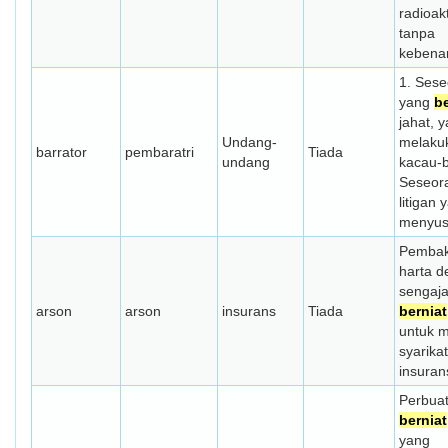
radioakt
tanpa
kebena
1. Ses
yang
be
jahat, 
Undang-
melaku
barrator
pembaratri
Tiada
undang
kacau-b
Seseor
litigan 
menyus
Pembak
harta 
sengaj
arson
arson
insurans
Tiada
berniat
untuk 
syarikat
insuran
Perbua
berniat
yang