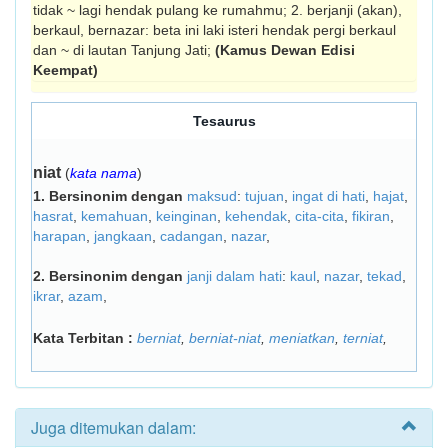
tidak ~ lagi hendak pulang ke rumahmu; 2. berjanji (akan),
berkaul, bernazar: beta ini laki isteri hendak pergi berkaul
dan ~ di lautan Tanjung Jati;
(Kamus Dewan Edisi
Keempat)
Tesaurus
niat
(
kata nama
)
1.
Bersinonim dengan
maksud
:
tujuan
,
ingat di hati
,
hajat
,
hasrat
,
kemahuan
,
keinginan
,
kehendak
,
cita-cita
,
fikiran
,
harapan
,
jangkaan
,
cadangan
,
nazar
,
2.
Bersinonim dengan
janji dalam hati
:
kaul
,
nazar
,
tekad
,
ikrar
,
azam
,
Kata Terbitan :
berniat
,
berniat-niat
,
meniatkan
,
terniat
,
Juga ditemukan dalam: