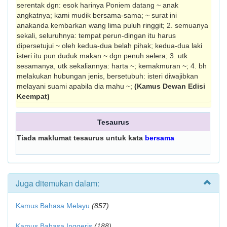
serentak dgn: esok harinya Poniem datang ~ anak
angkatnya; kami mudik bersama-sama; ~ surat ini
anakanda kembarkan wang lima puluh ringgit; 2. semuanya
sekali, seluruhnya: tempat per­un-dingan itu harus
dipersetujui ~ oleh kedua-dua belah pihak; kedua-dua laki
isteri itu pun duduk makan ~ dgn penuh selera; 3. utk
sesamanya, utk sekaliannya: harta ~; kemakmuran ~; 4. bh
melakukan hubungan jenis, bersetubuh: isteri diwajibkan
melayani suami apabila dia mahu ~;
(Kamus Dewan Edisi
Keempat)
Tesaurus
Tiada maklumat tesaurus untuk kata
bersama
Juga ditemukan dalam:
Kamus Bahasa Melayu
(857)
Kamus Bahasa Inggeris
(188)