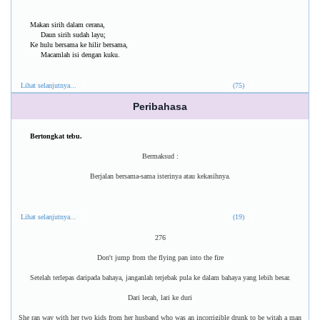
Makan sirih dalam cerana,
Daun sirih sudah layu;
Ke hulu bersama ke hilir bersama,
Macamlah isi dengan kuku.
Lihat selanjutnya...
(75)
Peribahasa
Bertongkat tebu.
Bermaksud :
Berjalan bersama-sama isterinya atau kekasihnya.
Lihat selanjutnya...
(19)
276
Don't jump from the flying pan into the fire
Setelah terlepas daripada bahaya, janganlah terjebak pula ke dalam bahaya yang lebih besar.
Dari lecah, lari ke duri
She ran way with her two kids from her husband who was an incorrigible drunk to be witah a man