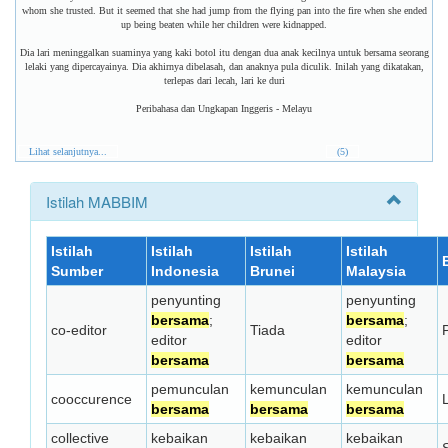
whom she trusted. But it seemed that she had jump from the flying pan into the fire when she ended
up being beaten while her children were kidnapped.
Dia lari meninggalkan suaminya yang kaki botol itu dengan dua anak kecilnya untuk bersama seorang
lelaki yang dipercayainya. Dia akhirnya dibelasah, dan anaknya pula diculik. Inilah yang dikatakan,
terlepas dari lecah, lari ke duri
Peribahasa dan Ungkapan Inggeris - Melayu
Lihat selanjutnya...
(5)
Istilah MABBIM
Istilah
Istilah
Istilah
Istilah
Sumber
Indonesia
Brunei
Malaysia
penyunting
penyunting
bersama
;
bersama
;
co-editor
Tiada
editor
editor
bersama
bersama
pemunculan
kemunculan
kemunculan
cooccurence
L
bersama
bersama
bersama
collective
kebaikan
kebaikan
kebaikan