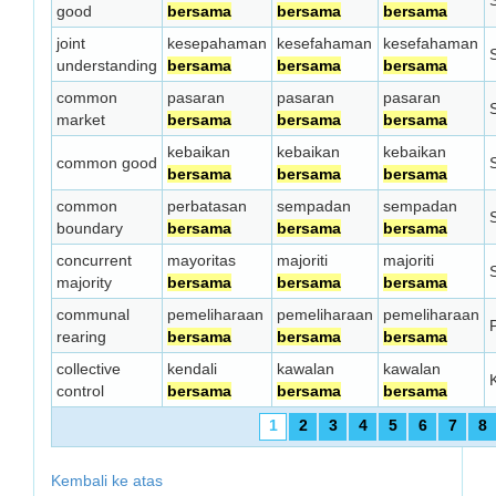
S
good
bersama
bersama
bersama
joint
kesepahaman
kesefahaman
kesefahaman
S
understanding
bersama
bersama
bersama
common
pasaran
pasaran
pasaran
S
market
bersama
bersama
bersama
kebaikan
kebaikan
kebaikan
common good
S
bersama
bersama
bersama
common
perbatasan
sempadan
sempadan
S
boundary
bersama
bersama
bersama
concurrent
mayoritas
majoriti
majoriti
S
majority
bersama
bersama
bersama
communal
pemeliharaan
pemeliharaan
pemeliharaan
rearing
bersama
bersama
bersama
collective
kendali
kawalan
kawalan
control
bersama
bersama
bersama
1
2
3
4
5
6
7
8
Kembali ke atas