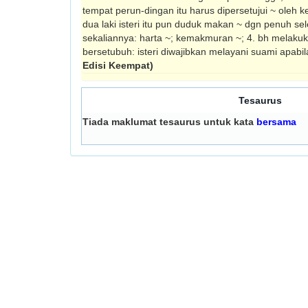
tempat per­un-dingan itu harus dipersetujui ~ oleh 
dua laki isteri itu pun duduk makan ~ dgn penuh sel
sekaliannya: harta ~; kemakmuran ~; 4. bh melaku
bersetubuh: isteri diwajibkan melayani suami apabi
Edisi Keempat)
Tesaurus
Tiada maklumat tesaurus untuk kata
bersama