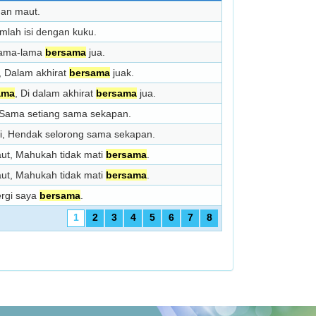
dan maut.
mlah isi dengan kuku.
ama-lama
bersama
jua.
, Dalam akhirat
bersama
juak.
ama
, Di dalam akhirat
bersama
jua.
 Sama setiang sama sekapan.
i, Hendak selorong sama sekapan.
aut, Mahukah tidak mati
bersama
.
aut, Mahukah tidak mati
bersama
.
ergi saya
bersama
.
1
2
3
4
5
6
7
8