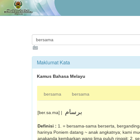
Maklumat Kata
Kamus Bahasa Melayu
bersama
bersama
برسام
[ber.sa.ma] |
Definisi :
1. = bersama-sama berserta, berganding
harinya Poniem datang ~ anak angkatnya; kami mud
anakanda kembarkan wang lima puluh ringgit; 2. se