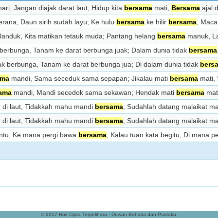
ari, Jangan diajak darat laut; Hidup kita
bersama
mati,
Bersama
ajal 
erana, Daun sirih sudah layu; Ke hulu
bersama
ke hilir
bersama
, Maca
elanduk, Kita matikan tetauk muda; Pantang helang
bersama
manuk, L
berbunga, Tanam ke darat berbunga juak; Dalam dunia tidak
bersama
k berbunga, Tanam ke darat berbunga jua; Di dalam dunia tidak
bers
ama
mandi, Sama seceduk sama sepapan; Jikalau mati
bersama
mati,
ama
mandi, Mandi secedok sama sekawan; Hendak mati
bersama
mat
 di laut, Tidakkah mahu mandi
bersama
; Sudahlah datang malaikat m
 di laut, Tidakkah mahu mandi
bersama
; Sudahlah datang malaikat m
intu, Ke mana pergi bawa
bersama
; Kalau tuan kata begitu, Di mana p
© 2017 Hak Cipta Terpelihara - Dewan Bahasa dan Pustaka.