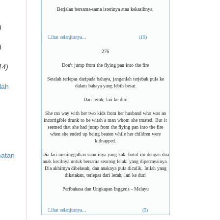
Berjalan bersama-sama isterinya atau kekasihnya.
)
Lihat selanjutnya...
(19)
)
276
Don't jump from the flying pan into the fire
14)
Setelah terlepas daripada bahaya, janganlah terjebak pula ke
lah
dalam bahaya yang lebih besar.
Dari lecah, lari ke duri
She ran way with her two kids from her husband who was an
incorrigible drunk to be witah a man whom she trusted. But it
seemed that she had jump from the flying pan into the fire
when she ended up being beaten while her children were
kidnapped.
matan
Dia lari meninggalkan suaminya yang kaki botol itu dengan dua
anak kecilnya untuk bersama seorang lelaki yang dipercayainya.
Dia akhirnya dibelasah, dan anaknya pula diculik. Inilah yang
dikatakan, terlepas dari lecah, lari ke duri
Peribahasa dan Ungkapan Inggeris - Melayu
Lihat selanjutnya...
(5)