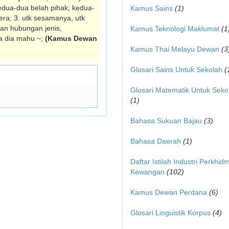
kedua-dua belah pihak; kedua-
Kamus Sains
(1)
era; 3. utk sesamanya, utk
kan hubungan jenis,
Kamus Teknologi Maklumat
(1
la dia mahu ~;
(Kamus Dewan
Kamus Thai Melayu Dewan
(3
Glosari Sains Untuk Sekolah
(
Glosari Matematik Untuk Seko
(1)
Bahasa Sukuan Bajau
(3)
Bahasa Daerah
(1)
Daftar Istilah Industri Perkhid
Kewangan
(102)
Kamus Dewan Perdana
(6)
Glosari Linguistik Korpus
(4)