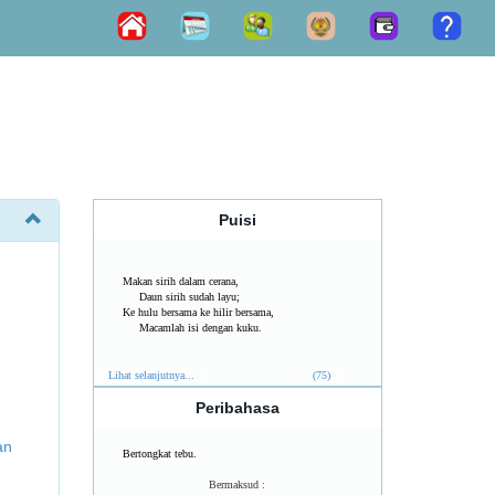
Puisi
Makan sirih dalam cerana,
Daun sirih sudah layu;
Ke hulu bersama ke hilir bersama,
Macamlah isi dengan kuku.
Lihat selanjutnya...
(75)
Peribahasa
an
Bertongkat tebu.
Bermaksud :