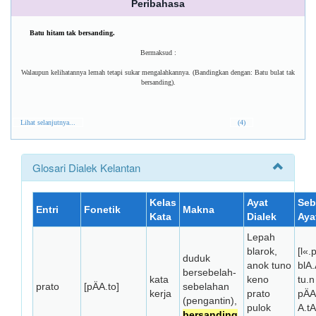
Peribahasa
Batu hitam tak bersanding.
Bermaksud :
Walaupun kelihatannya lemah tetapi sukar mengalahkannya. (Bandingkan dengan: Batu bulat tak
bersanding).
Lihat selanjutnya...
(4)
Glosari Dialek Kelantan
Kelas
Ayat
Seb
Entri
Fonetik
Makna
Kata
Dialek
Aya
Lepah
blarok,
[l«.
duduk
anok tuno
blA.Ä
bersebelah-
kata
keno
tu.n
prato
[pÄA.to]
sebelahan
kerja
prato
pÄA.
(pengantin),
pulok
A.t
bersanding
.