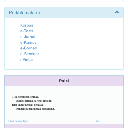
Perkhidmatan +
Korpus
e-Tesis
e-Jurnal
e-Kamus
e-Borneo
e-Seminar
i-Pintar
Puisi
Tirai berombak-ombak,
Bantal bertekat di tepi dinding;
Biar undur hendak berkuak,
Pengantin nak masuk bersanding.
Lihat selanjutnya...
(2)