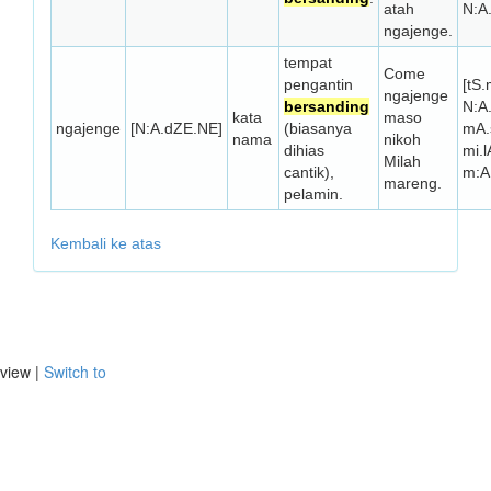
atah
N:A
ngajenge.
tempat
Come
pengantin
[tS
ngajenge
bersanding
N:A
kata
maso
ngajenge
[N:A.dZE.NE]
(biasanya
mA.s
nama
nikoh
dihias
mi.l
Milah
cantik),
m:A
mareng.
pelamin.
Kembali ke atas
view |
Switch to