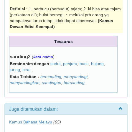
Definisi :
1. berbucu (bersudut) tajam; 2. ki bisa atau tajam
(perkataan dll); bulat bersegi, ~ melukai prb orang yg
nampaknya lurus tetapi tidak dapat dipercayai.
(Kamus
Dewan Edisi Keempat)
Tesaurus
sanding2
(
kata nama
)
Bersinonim dengan
sudut
,
penjuru
,
bucu
,
hujung
,
juring
,
birai;
,
Kata Terbitan :
bersanding
,
menyandingi
,
menyandingkan
,
sandingan
,
bersanding
,
Juga ditemukan dalam:
Kamus Bahasa Melayu
(65)