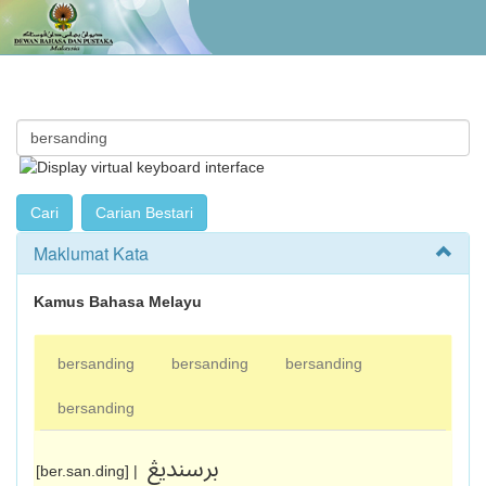
Maklumat Kata
Kamus Bahasa Melayu
bersanding
bersanding
bersanding
bersanding
برسنديڠ
[ber.san.ding] |