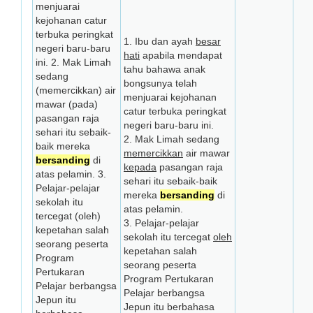
menjuarai
kejohanan catur
terbuka peringkat
1. Ibu dan ayah
besar
negeri baru-baru
hati
apabila mendapat
ini. 2. Mak Limah
tahu bahawa anak
sedang
bongsunya telah
(memercikkan) air
menjuarai kejohanan
mawar (pada)
catur terbuka peringkat
pasangan raja
negeri baru-baru ini.
sehari itu sebaik-
2. Mak Limah sedang
baik mereka
memercikkan
air mawar
bersanding
di
kepada
pasangan raja
atas pelamin. 3.
sehari itu sebaik-baik
Pelajar-pelajar
mereka
bersanding
di
sekolah itu
atas pelamin.
tercegat (oleh)
3. Pelajar-pelajar
kepetahan salah
sekolah itu tercegat
oleh
seorang peserta
kepetahan salah
Program
seorang peserta
Pertukaran
Program Pertukaran
Pelajar berbangsa
Pelajar berbangsa
Jepun itu
Jepun itu berbahasa