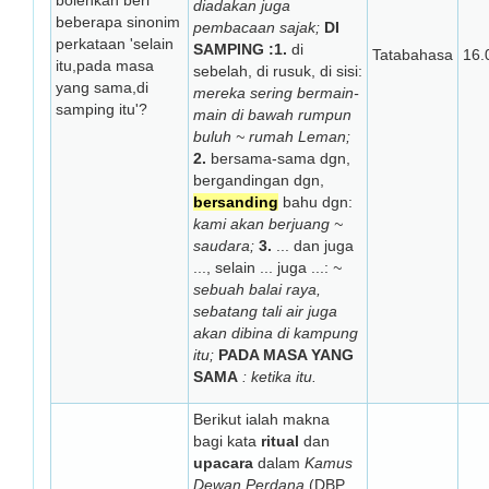
bolehkah beri
diadakan juga
beberapa sinonim
pembacaan sajak;
DI
perkataan 'selain
SAMPING :1.
di
Tatabahasa
16.
itu,pada masa
sebelah, di rusuk, di sisi:
yang sama,di
mereka sering bermain-
samping itu'?
main di bawah rumpun
buluh ~ rumah Leman;
2.
bersama-sama dgn,
bergandingan dgn,
bersanding
bahu dgn:
kami akan berjuang ~
saudara;
3.
... dan juga
..., selain ... juga ...:
~
sebuah balai raya,
sebatang tali air juga
akan dibina di kampung
itu;
PADA MASA YANG
SAMA
: ketika itu.
Berikut ialah makna
bagi kata
ritual
dan
upacara
dalam
Kamus
Dewan Perdana
(DBP,