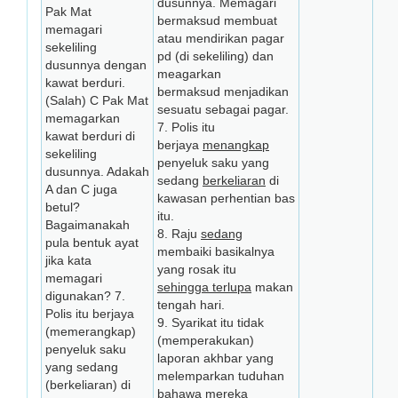
dusunnya. Memagari
Pak Mat
bermaksud membuat
memagari
atau mendirikan pagar
sekeliling
pd (di sekeliling) dan
dusunnya dengan
meagarkan
kawat berduri.
bermaksud menjadikan
(Salah) C Pak Mat
sesuatu sebagai pagar.
memagarkan
7. Polis itu
kawat berduri di
berjaya
menangkap
sekeliling
penyeluk saku yang
dusunnya. Adakah
sedang
berkeliaran
di
A dan C juga
kawasan perhentian bas
betul?
itu.
Bagaimanakah
8. Raju
sedang
pula bentuk ayat
membaiki basikalnya
jika kata
yang rosak itu
memagari
sehingga terlupa
makan
digunakan? 7.
tengah hari.
Polis itu berjaya
9. Syarikat itu tidak
(memerangkap)
(memperakukan)
penyeluk saku
laporan akhbar yang
yang sedang
melemparkan tuduhan
(berkeliaran) di
bahawa mereka