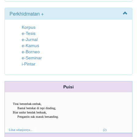
Perkhidmatan +
Korpus
e-Tesis
e-Jurnal
e-Kamus
e-Borneo
e-Seminar
i-Pintar
Puisi
Tirai berombak-ombak,
Bantal bertekat di tepi dinding;
Biar undur hendak berkuak,
Pengantin nak masuk bersanding.
Lihat selanjutnya...
(2)