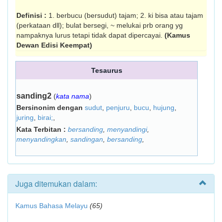
Definisi :
1. berbucu (bersudut) tajam; 2. ki bisa atau tajam
(perkataan dll); bulat bersegi, ~ melukai prb orang yg
nampaknya lurus tetapi tidak dapat dipercayai.
(Kamus
Dewan Edisi Keempat)
Tesaurus
sanding2
(
kata nama
)
Bersinonim dengan
sudut
,
penjuru
,
bucu
,
hujung
,
juring
,
birai;
,
Kata Terbitan :
bersanding
,
menyandingi
,
menyandingkan
,
sandingan
,
bersanding
,
Juga ditemukan dalam:
Kamus Bahasa Melayu
(65)