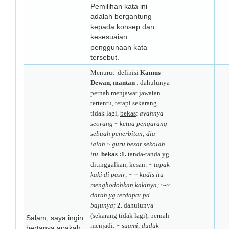
Pemilihan kata ini
adalah bergantung
kepada konsep dan
kesesuaian
penggunaan kata
tersebut.
Menurut definisi
Kamus
Dewan
,
mantan
: dahulunya
pernah menjawat jawatan
tertentu, tetapi sekarang
tidak lagi,
bekas
:
ayahnya
seorang ~ ketua pengarang
sebuah penerbitan; dia
ialah ~ guru besar sekolah
itu.
bekas :1.
tanda-tanda yg
ditinggalkan, kesan:
~ tapak
kaki di pasir; ~-~ kudis itu
menghodohkan kakinya; ~-~
darah yg terdapat pd
bajunya;
2.
dahulunya
(sekarang tidak lagi), pernah
Salam, saya ingin
menjadi:
~ suami; duduk
bertanya apakah