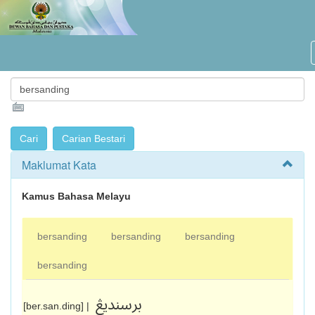
Maklumat Kata
Kamus Bahasa Melayu
bersanding
bersanding
bersanding
bersanding
برسنديڠ
[ber.san.ding] |