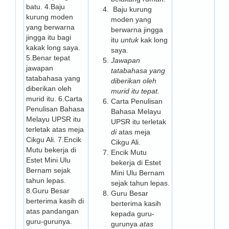
batu. 4.Baju
Baju kurung
kurung moden
moden yang
yang berwarna
berwarna jingga
jingga itu bagi
itu
untuk
kak long
kakak long saya.
saya.
5.Benar tepat
Jawapan
jawapan
tatabahasa yang
tatabahasa yang
diberikan oleh
diberikan oleh
murid itu tepat.
murid itu. 6.Carta
Carta Penulisan
Penulisan Bahasa
Bahasa Melayu
Melayu UPSR itu
UPSR itu terletak
terletak atas meja
di
atas meja
Cikgu Ali. 7.Encik
Cikgu Ali.
Mutu bekerja di
Encik Mutu
Estet Mini Ulu
bekerja di Estet
Bernam sejak
Mini Ulu Bernam
tahun lepas.
sejak tahun lepas.
8.Guru Besar
Guru Besar
berterima kasih di
berterima kasih
atas pandangan
kepada guru-
guru-gurunya.
gurunya
atas