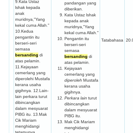
9.Kata Ustaz
pandangan yang
lshak kepada
diberikan.
anak
Kata Ustaz lshak
muridnya,"Yang
kepada anak
kekal cuma Allah."
muridnya,"Yang
10.Kedua
kekal cuma Allah."
pengantin itu
Pengantin itu
Tatabahasa
20.
berseri-seri
berseri-seri
semasa
semasa
bersanding
di
bersanding
di
atas pelamin.
atas pelamin.
11.Kejayaan
Kejayaan
cemerlang yang
cemerlang yang
diperolehi Mustafa
diperoleh
Mustafa
kerana usaha
kerana usaha
gigihnya. 12.Lain-
gigihnya.
lain perkara turut
Perkara lain
turut
dibincangkan
dibincangkan
dalam mesyuarat
dalam mesyuarat
PIBG itu. 13.Mak
PIBG itu.
Cik Mariam
Mak Cik Mariam
menghidangi
menghidangi
tetamunya