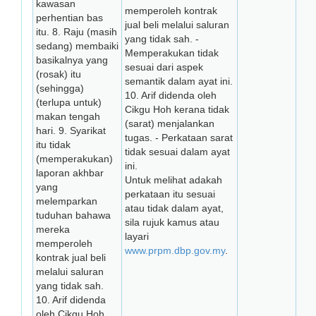
kawasan
memperoleh kontrak
perhentian bas
jual beli melalui saluran
itu. 8. Raju (masih
yang tidak sah. -
sedang) membaiki
Memperakukan tidak
basikalnya yang
sesuai dari aspek
(rosak) itu
semantik dalam ayat ini.
(sehingga)
10. Arif didenda oleh
(terlupa untuk)
Cikgu Hoh kerana tidak
makan tengah
(sarat) menjalankan
hari. 9. Syarikat
tugas. - Perkataan sarat
itu tidak
tidak sesuai dalam ayat
(memperakukan)
ini.
laporan akhbar
Untuk melihat adakah
yang
perkataan itu sesuai
melemparkan
atau tidak dalam ayat,
tuduhan bahawa
sila rujuk kamus atau
mereka
layari
memperoleh
www.prpm.dbp.gov.my
.
kontrak jual beli
melalui saluran
yang tidak sah.
10. Arif didenda
oleh Cikgu Hoh