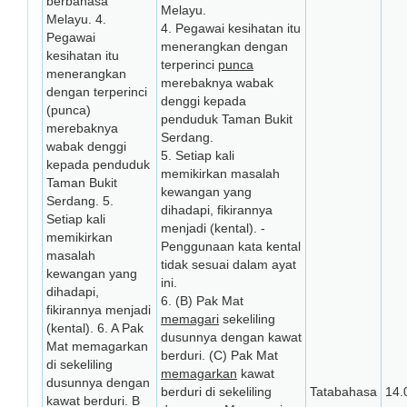
berbahasa
Melayu.
Melayu. 4.
4. Pegawai kesihatan itu
Pegawai
menerangkan dengan
kesihatan itu
terperinci
punca
menerangkan
merebaknya wabak
dengan terperinci
denggi kepada
(punca)
penduduk Taman Bukit
merebaknya
Serdang.
wabak denggi
5. Setiap kali
kepada penduduk
memikirkan masalah
Taman Bukit
kewangan yang
Serdang. 5.
dihadapi, fikirannya
Setiap kali
menjadi (kental). -
memikirkan
Penggunaan kata kental
masalah
tidak sesuai dalam ayat
kewangan yang
ini.
dihadapi,
6. (B) Pak Mat
fikirannya menjadi
memagari
sekeliling
(kental). 6. A Pak
dusunnya dengan kawat
Mat memagarkan
berduri. (C) Pak Mat
di sekeliling
memagarkan
kawat
dusunnya dengan
berduri di sekeliling
Tatabahasa
14.
kawat berduri. B