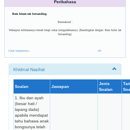
Peribahasa
Batu hitam tak bersanding.
Bermaksud :
Walaupun kelihatannya lemah tetapi sukar mengalahkannya. (Bandingkan dengan: Batu bulat tak
bersanding).
Lihat selanjutnya...
(4)
Khidmat Nasihat
Jenis
Tar
Soalan
Jawapan
Soalan
Soa
1. Ibu dan ayah
(besar hati /
lapang dada)
apabila mendapat
tahu bahawa anak
bongsunya telah