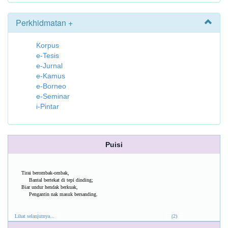
Perkhidmatan +
Korpus
e-Tesis
e-Jurnal
e-Kamus
e-Borneo
e-Seminar
i-Pintar
Puisi
Tirai berombak-ombak,
Bantal bertekat di tepi dinding;
Biar undur hendak berkuak,
Pengantin nak masuk bersanding.
Lihat selanjutnya...
(2)