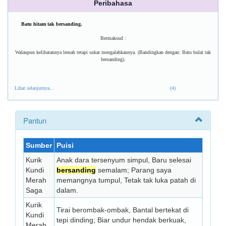
Peribahasa
Batu hitam tak bersanding.
Bermaksud :
Walaupun kelihatannya lemah tetapi sukar mengalahkannya. (Bandingkan dengan: Batu bulat tak
bersanding).
Lihat selanjutnya...
(4)
Pantun
Sumber
Puisi
Kurik
Anak dara tersenyum simpul, Baru selesai
Kundi
bersanding
semalam; Parang saya
Merah
memangnya tumpul, Tetak tak luka patah di
Saga
dalam.
Kurik
Tirai berombak-ombak, Bantal bertekat di
Kundi
tepi dinding; Biar undur hendak berkuak,
Merah