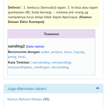
Definisi :
1. berbucu (bersudut) tajam; 2. ki bisa atau tajam
(perkataan dll); bulat bersegi, ~ melukai prb orang yg
nampaknya lurus tetapi tidak dapat dipercayai.
(Kamus
Dewan Edisi Keempat)
Tesaurus
sanding2
(
kata nama
)
Bersinonim dengan
sudut
,
penjuru
,
bucu
,
hujung
,
juring
,
birai;
,
Kata Terbitan :
bersanding
,
menyandingi
,
menyandingkan
,
sandingan
,
bersanding
,
Juga ditemukan dalam:
Kamus Bahasa Melayu
(65)