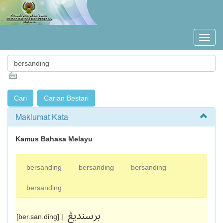
Maklumat Kata
Kamus Bahasa Melayu
bersanding
bersanding
bersanding
bersanding
برسنديڠ
[ber.san.ding] |