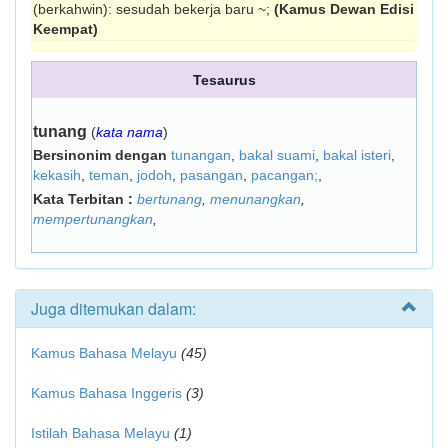
(berkahwin): sesudah bekerja baru ~;
(Kamus Dewan Edisi
Keempat)
Tesaurus
tunang
(
kata nama
)
Bersinonim dengan
tunangan
,
bakal suami
,
bakal isteri
,
kekasih
,
teman
,
jodoh
,
pasangan
,
pacangan;
,
Kata Terbitan :
bertunang
,
menunangkan
,
mempertunangkan
,
Juga ditemukan dalam:
Kamus Bahasa Melayu
(45)
Kamus Bahasa Inggeris
(3)
Istilah Bahasa Melayu
(1)