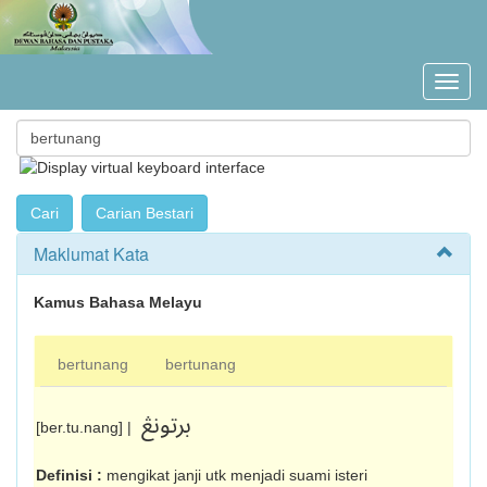
Maklumat Kata
Kamus Bahasa Melayu
bertunang
bertunang
برتونڠ
[ber.tu.nang] |
Definisi :
mengikat janji utk menjadi suami isteri