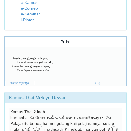
e-Kamus
e-Borneo
e-Seminar
i-Pintar
Puisi
Koyak pinang jangan dikupas,
Kalau dikupas menjadi semilu;
Orang bertunang jangan dilepas,
Kalau lepas mendapat malu.
Lihat selanjutnya...
(12)
Kamus Thai Melayu Dewan
Kamus Thai 2.indb
berusaha: นักศึกษาคนนั้ น หมั่ นทบทวนบทเรียนทุก ๆ คืน 
Pelajar itu berusaha mengulang kaji pelajarannya setiap 
malam. หมั ่ นไส ้ [mansai] ก meluat, menyam­pah หมั ้ น 