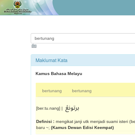
Maklumat Kata
Kamus Bahasa Melayu
bertunang
bertunang
برتونڠ
[ber.tu.nang] |
Definisi :
mengikat janji utk menjadi suami isteri (
baru ~;
(Kamus Dewan Edisi Keempat)