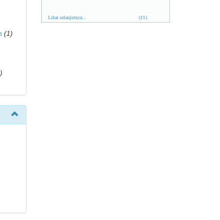
Lihat selanjutnya...
(11)
n
(1)
)