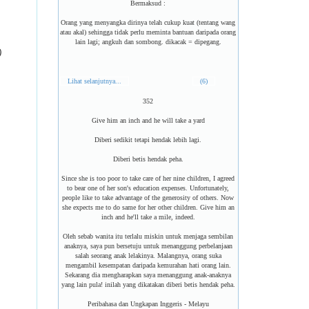
Bermaksud :
Orang yang menyangka dirinya telah cukup kuat (tentang wang
atau akal) sehingga tidak perlu meminta bantuan daripada orang
lain lagi; angkuh dan sombong. dikacak = dipegang.
)
Lihat selanjutnya...
(6)
352
Give him an inch and he will take a yard
Diberi sedikit tetapi hendak lebih lagi.
Diberi betis hendak peha.
Since she is too poor to take care of her nine children, I agreed
to bear one of her son's education expenses. Unfortunately,
people like to take advantage of the generosity of others. Now
she expects me to do same for her other children. Give him an
inch and he'll take a mile, indeed.
Oleh sebab wanita itu terlalu miskin untuk menjaga sembilan
anaknya, saya pun bersetuju untuk menanggung perbelanjaan
salah seorang anak lelakinya. Malangnya, orang suka
mengambil kesempatan daripada kemurahan hati orang lain.
Sekarang dia mengharapkan saya menanggung anak-anaknya
yang lain pula! inilah yang dikatakan diberi betis hendak peha.
Peribahasa dan Ungkapan Inggeris - Melayu