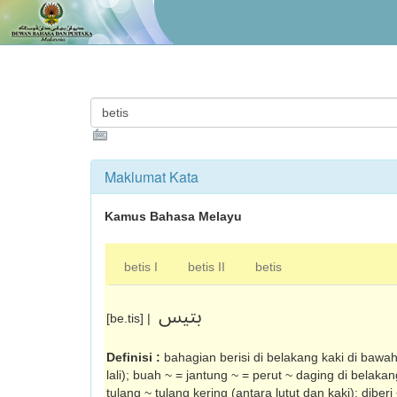
Maklumat Kata
Kamus Bahasa Melayu
betis I
betis II
betis
بتيس
[be.tis] |
Definisi :
bahagian berisi di belakang kaki di bawah
lali); buah ~ = jantung ~ = perut ~ daging di belakan
tulang ~ tulang kering (antara lutut dan kaki); diber