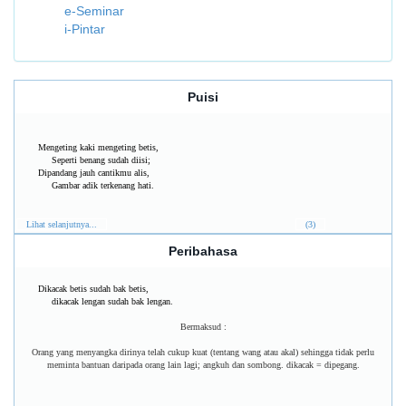
e-Seminar
i-Pintar
Puisi
Mengeting kaki mengeting betis,
Seperti benang sudah diisi;
Dipandang jauh cantikmu alis,
Gambar adik terkenang hati.
Lihat selanjutnya...
(3)
Peribahasa
Dikacak betis sudah bak betis,
dikacak lengan sudah bak lengan.
Bermaksud :
Orang yang menyangka dirinya telah cukup kuat (tentang wang atau akal) sehingga tidak perlu
meminta bantuan daripada orang lain lagi; angkuh dan sombong. dikacak = dipegang.