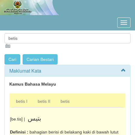
Maklumat Kata
Kamus Bahasa Melayu
betis I
betis II
betis
بتيس
[be.tis] |
Definisi :
bahagian berisi di belakang kaki di bawah lutut