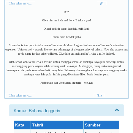
Lihat selanjutnya...
(6)
352
Give him an inch and he will take a yard
Diberi sedikit tetapi hendak lebih lagi.
Diberi betis hendak peha.
Since she is too poor to take care of her nine children, I agreed to bear one of her son's education
expenses. Unfortunately, people like to take advantage of the generosity of others. Now she expects me
to do same for her other children. Give him an inch and he'll take a mile, indeed.
Oleh sebab wanita itu terlalu miskin untuk menjaga sembilan anaknya, saya pun bersetuju untuk
menanggung perbelanjaan salah seorang anak lelakinya. Malangnya, orang suka mengambil
kesempatan daripada kemurahan hati orang lain. Sekarang dia mengharapkan saya menanggung anak-
anaknya yang lain pula! inilah yang dikatakan diberi betis hendak peha.
Peribahasa dan Ungkapan Inggeris - Melayu
Lihat selanjutnya...
(11)
Kamus Bahasa Inggeris
Kata
Takrif
Sumber