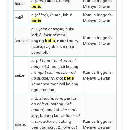
n
(
anat
) fibula, tulang
Kamus Inggeris-
fibula
betis
.
Melayu Dewan
n
(
of leg
), /buah, labu/
Kamus Inggeris-
2
calf
betis
.
Melayu Dewan
n
1.
joint of finger,
buku
jari;
2.
joint of meat,
Kamus Inggeris-
knuckle
daging
betis
;
near the ~,
Melayu Dewan
(
colloq
) agak tdk /sopan,
senonoh/;
c.
(of heart, back part of
body, etc)
menjadi kejang:
his right calf muscle ~ed
Kamus Inggeris-
seize
up suddenly
, otot
betis
Melayu Dewan
kanannya menjadi kejang
dgn tiba-tiba;
n
1.
straight, long part of
an object
, batang;
(of
button)
tangkai:
the ~ of a
key
, batang kunci;
the ~ of
a screwdriver
, batang
Kamus Inggeris-
shank
pemutar skru;
2.
joint cut
Melayu Dewan