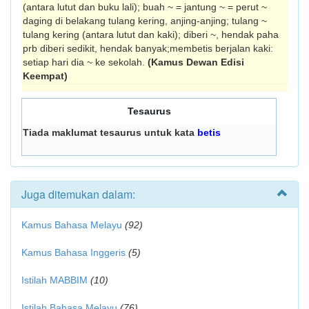
(antara lutut dan buku lali); buah ~ = jantung ~ = perut ~
daging di belakang tulang kering, anjing-anjing; tulang ~
tulang kering (antara lutut dan kaki); diberi ~, hendak paha
prb diberi sedikit, hendak banyak;membetis berjalan kaki:
setiap hari dia ~ ke sekolah.
(Kamus Dewan Edisi
Keempat)
Tesaurus
Tiada maklumat tesaurus untuk kata
betis
Juga ditemukan dalam:
Kamus Bahasa Melayu
(92)
Kamus Bahasa Inggeris
(5)
Istilah MABBIM
(10)
Istilah Bahasa Melayu
(76)