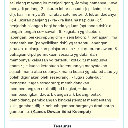
seludang mayang itu menjadi gong, Jeming namanya, ~nya
menjadi pedang; 2. ukuran lebar sesuatu (spt kain, tikar,
dll): kain ini ~nya 39 inci atau satu meter; 3. lebar: dadanya
~; 4. ukuran panjang (kira-kira lima hasta): dua ~; 5.
penjodoh bilangan bagi benda yg luas (spt tanah dsb): di
tengah-tengah se~ sawah; 6. kegiatan yg diceburi,
lapangan: berkecimpung dlm ~ seni lakon; 7. bahagian ilmu
pengetahuan (penyelidikan dsb) yg tertentu, lapangan,
jurusan: melanjutkan pelajaran dlm ~ kejuruteraan awam; 8.
bahagian drpd permukaan sesuatu yg datar dan
mempunyai keluasan yg tertentu: kotak itu mempunyai
enam ~; ~ kuasa ketentuan-ketentuan yg menyatakan
sejauh mana atau sebanyak mana kuasa yg ada pd atau yg
boleh digunakan oleh seseorang; ~ tugas butir-butir
mengenai tugas seseorang; membidangkan
membentangkan (kulit dll) pd bingkai; ~ dada
membusungkan dada; bidangan ark bidang, petak;
pembidang, pembidangan bingkai (tempat membentang
kulit, gambar, dll): ~ sebuah gambar harganya drpd harga
gambar itu.
(Kamus Dewan Edisi Keempat)
Tesaurus