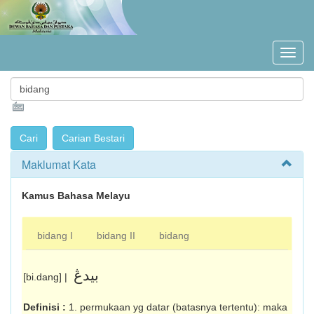
Maklumat Kata
Kamus Bahasa Melayu
bidang I
bidang II
bidang
بيدڠ
[bi.dang] |
Definisi :
1. permukaan yg datar (batasnya tertentu): maka