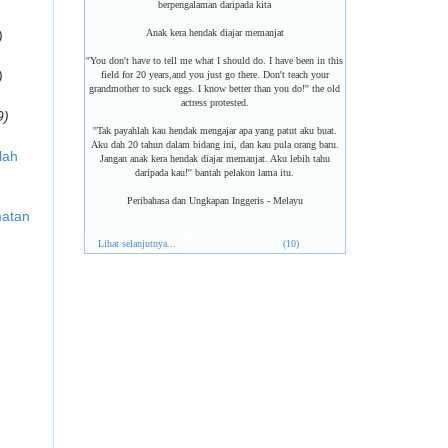
berpengalaman daripada kita
Anak kera hendak diajar memanjat
)
''You don't have to tell me what I should do. I have been in this
)
field for 20 years,and you just go there. Don't teach your
grandmother to suck eggs. I know better than you do!'' the old
actress protested.
9)
''Tak payahlah kau hendak mengajar apa yang patut aku buat.
Aku dah 20 tahun dalam bidang ini, dan kau pula orang baru.
lah
Jangan anak kera hendak diajar memanjat. Aku lebih tahu
daripada kau!'' bantah pelakon lama itu.
Peribahasa dan Ungkapan Inggeris - Melayu
matan
Lihat selanjutnya...
(10)