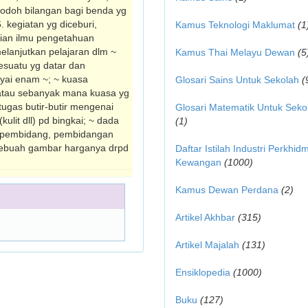
njodoh bilangan bagi benda yg
. kegiatan yg diceburi,
Kamus Teknologi Maklumat
(1
gian ilmu pengetahuan
melanjutkan pelajaran dlm ~
Kamus Thai Melayu Dewan
(5
esuatu yg datar dan
yai enam ~; ~ kuasa
Glosari Sains Untuk Sekolah
(
atau sebanyak mana kuasa yg
tugas butir-butir mengenai
Glosari Matematik Untuk Seko
it dll) pd bingkai; ~ dada
(1)
; pembidang, pembidangan
 sebuah gambar harganya drpd
Daftar Istilah Industri Perkhid
Kewangan
(1000)
Kamus Dewan Perdana
(2)
Artikel Akhbar
(315)
Artikel Majalah
(131)
Ensiklopedia
(1000)
Buku
(127)