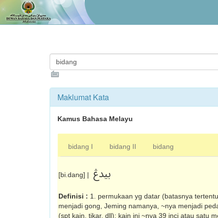
Maklumat Kata
Kamus Bahasa Melayu
bidang I
bidang II
bidang
بيدڠ
[bi.dang] |
Definisi :
1. permukaan yg datar (batasnya tertent
menjadi gong, Jeming namanya, ~nya menjadi peda
(spt kain, tikar, dll): kain ini ~nya 39 inci atau satu 