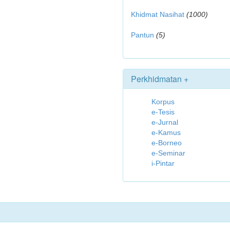
Khidmat Nasihat
(1000)
Pantun
(5)
Perkhidmatan +
Korpus
e-Tesis
e-Jurnal
e-Kamus
e-Borneo
e-Seminar
i-Pintar