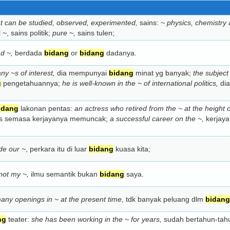
at can be studied, observed, experimented,
sains: ~
physics, chemistry 
 ~, sains politik;
pure ~,
sains tulen;
d ~,
berdada
bidang
or
bidang
dadanya.
y ~s of interest,
dia mempunyai
bidang
minat yg banyak;
the subject 
g
pengetahuannya;
he is well-known in the ~ of international politics,
dia
idang
lakonan pentas:
an actress who retired from the ~ at the height o
s semasa kerjayanya memuncak;
a successful career on the ~,
kerjaya
ide our ~
, perkara itu di luar
bidang
kuasa kita;
not my ~,
ilmu semantik bukan
bidang
saya.
many openings in ~ at the present time,
tdk banyak peluang dlm
bidang
ng
teater:
she has been working in the ~ for years,
sudah bertahun-tahu