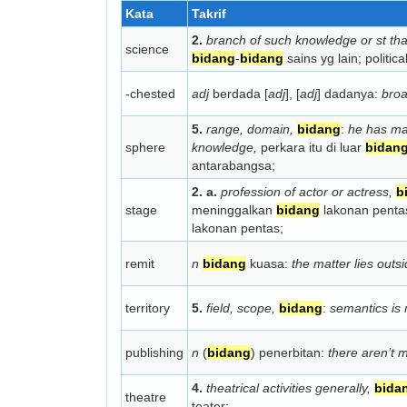
Kata
Takrif
2.
branch of such knowledge or st th
science
bidang
-
bidang
sains yg lain; political
-chested
adj
berdada [
adj
], [
adj
] dadanya:
broa
5.
range, domain,
bidang
:
he has man
sphere
knowledge,
perkara itu di luar
bidan
antarabangsa;
2. a.
profession of actor or actress,
b
stage
meninggalkan
bidang
lakonan penta
lakonan pentas;
remit
n
bidang
kuasa:
the matter lies outs
territory
5.
field, scope,
bidang
:
semantics is 
publishing
n
(
bidang
) penerbitan:
there aren’t 
4.
theatrical activities generally,
bida
theatre
teater;