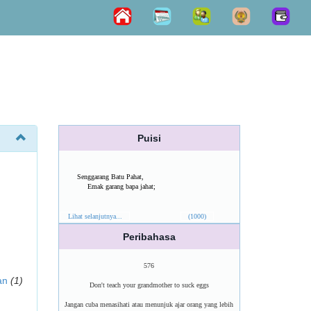
Puisi
Senggarang Batu Pahat,
Emak garang bapa jahat;
Lihat selanjutnya...
(1000)
Peribahasa
576
an
(1)
Don't teach your grandmother to suck eggs
Jangan cuba menasihati atau menunjuk ajar orang yang lebih