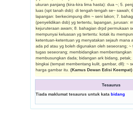
ukuran panjang (kira-kira lima hasta): dua ~; 5. pe
luas (spt tanah dsb): di tengah-tengah se~ sawah; 6
lapangan: berkecimpung dlm ~ seni lakon; 7. baha
(penyelidikan dsb) yg tertentu, lapangan, jurusan: 
kejuruteraan awam; 8. bahagian drpd permukaan s
mempunyai keluasan yg tertentu: kotak itu mempun
ketentuan-ketentuan yg menyatakan sejauh mana 
ada pd atau yg boleh digunakan oleh seseorang; ~ 
tugas seseorang; membidangkan membentangkan (kul
membusungkan dada; bidangan ark bidang, petak
bingkai (tempat membentang kulit, gambar, dll): ~
harga gambar itu.
(Kamus Dewan Edisi Keempat)
Tesaurus
Tiada maklumat tesaurus untuk kata
bidang