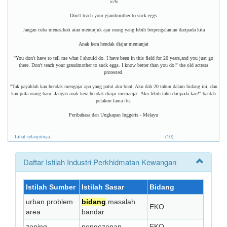
576
Don't teach your grandmother to suck eggs
Jangan cuba menasihati atau menunjuk ajar orang yang lebih berpengalaman daripada kita
Anak kera hendak diajar memanjat
''You don't have to tell me what I should do. I have been in this field for 20 years,and you just go
there. Don't teach your grandmother to suck eggs. I know better than you do!'' the old actress
protested.
''Tak payahlah kau hendak mengajar apa yang patut aku buat. Aku dah 20 tahun dalam bidang ini, dan
kau pula orang baru. Jangan anak kera hendak diajar memanjat. Aku lebih tahu daripada kau!'' bantah
pelakon lama itu.
Peribahasa dan Ungkapan Inggeris - Melayu
Lihat selanjutnya...
(10)
Daftar Istilah Industri Perkhidmatan Kewangan
Istilah Sumber
Istilah Sasar
Bidang
urban problem
bidang
masalah
EKO
area
bandar
zoning
pengezonan
EKO