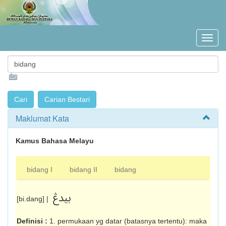
Maklumat Kata
Kamus Bahasa Melayu
bidang I
bidang II
bidang
بيدڠ
[bi.dang] |
Definisi :
1. permukaan yg datar (batasnya tertentu): maka