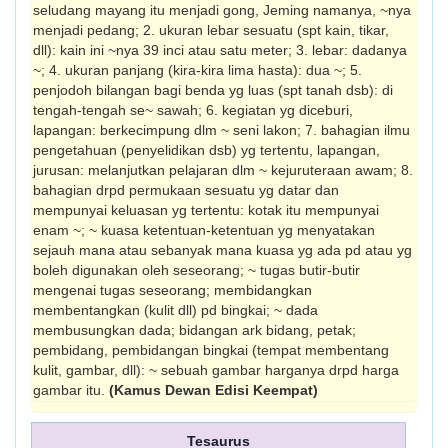
seludang mayang itu menjadi gong, Jeming namanya, ~nya
menjadi pedang; 2. ukuran lebar sesuatu (spt kain, tikar,
dll): kain ini ~nya 39 inci atau satu meter; 3. lebar: dadanya
~; 4. ukuran panjang (kira-kira lima hasta): dua ~; 5.
penjodoh bilangan bagi benda yg luas (spt tanah dsb): di
tengah-tengah se~ sawah; 6. kegiatan yg diceburi,
lapangan: berkecimpung dlm ~ seni lakon; 7. bahagian ilmu
pengetahuan (penyelidikan dsb) yg tertentu, lapangan,
jurusan: melanjutkan pelajaran dlm ~ kejuruteraan awam; 8.
bahagian drpd permukaan sesuatu yg datar dan
mempunyai keluasan yg tertentu: kotak itu mempunyai
enam ~; ~ kuasa ketentuan-ketentuan yg menyatakan
sejauh mana atau sebanyak mana kuasa yg ada pd atau yg
boleh digunakan oleh seseorang; ~ tugas butir-butir
mengenai tugas seseorang; membidangkan
membentangkan (kulit dll) pd bingkai; ~ dada
membusungkan dada; bidangan ark bidang, petak;
pembidang, pembidangan bingkai (tempat membentang
kulit, gambar, dll): ~ sebuah gambar harganya drpd harga
gambar itu.
(Kamus Dewan Edisi Keempat)
Tesaurus