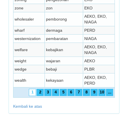
zone
zon
EKO
AEKO, EKO,
wholesaler
pemborong
NIAGA
wharf
dermaga
PERD
westernization
pembaratan
NIAGA
AEKO, EKO,
welfare
kebajikan
NIAGA
weight
wajaran
AEKO
wedge
bebaji
PLBR
AEKO, EKO,
wealth
kekayaan
PERD
1
2
3
4
5
6
7
8
9
10
...
Kembali ke atas