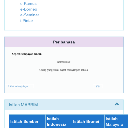
e-Kamus
e-Borneo
e-Seminar
i-Pintar
Peribahasa
Seperti tempayan bocor.
Bermaksud :
Orang yang tidak dapat menyimpan rahsia.
Lihat selanjutnya...
(3)
Istilah MABBIM
Istilah
Istilah
Istilah Sumber
Istilah Brunei
Indonesia
Malaysia