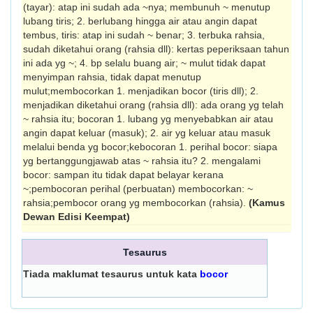
(tayar): atap ini sudah ada ~nya; membunuh ~ menutup
lubang tiris; 2. berlubang hingga air atau angin dapat
tembus, tiris: atap ini sudah ~ benar; 3. terbuka rahsia,
sudah diketahui orang (rahsia dll): kertas peperiksaan tahun
ini ada yg ~; 4. bp selalu buang air; ~ mulut tidak dapat
menyimpan rahsia, tidak dapat menutup
mulut;membocorkan 1. menjadikan bocor (tiris dll); 2.
menjadikan diketahui orang (rahsia dll): ada orang yg telah
~ rahsia itu; bocoran 1. lubang yg menyebabkan air atau
angin dapat keluar (masuk); 2. air yg keluar atau masuk
melalui benda yg bocor;kebocoran 1. perihal bocor: siapa
yg bertanggungjawab atas ~ rahsia itu? 2. mengalami
bocor: sampan itu tidak dapat belayar kerana
~;pembocoran perihal (perbuatan) membocorkan: ~
rahsia;pembocor orang yg membocorkan (rahsia).
(Kamus
Dewan Edisi Keempat)
Tesaurus
Tiada maklumat tesaurus untuk kata
bocor