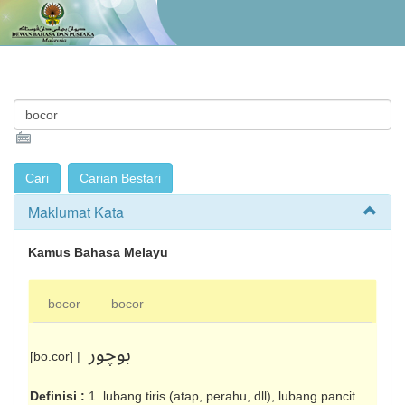
Maklumat Kata
Kamus Bahasa Melayu
bocor
bocor
بوچور
[bo.cor] |
Definisi :
1. lubang tiris (atap, perahu, dll), lubang pancit