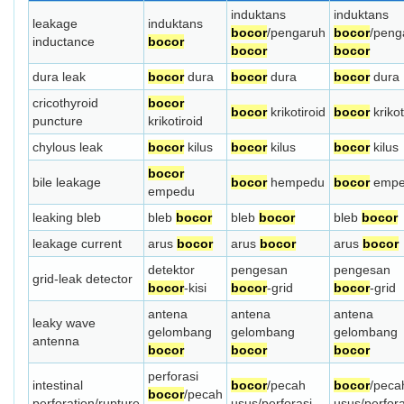
induktans
induktans
leakage
induktans
bocor
/pengaruh
bocor
/peng
inductance
bocor
bocor
bocor
dura leak
bocor
dura
bocor
dura
bocor
dura
cricothyroid
bocor
bocor
krikotiroid
bocor
krikot
puncture
krikotiroid
chylous leak
bocor
kilus
bocor
kilus
bocor
kilus
bocor
bile leakage
bocor
hempedu
bocor
empe
empedu
leaking bleb
bleb
bocor
bleb
bocor
bleb
bocor
leakage current
arus
bocor
arus
bocor
arus
bocor
detektor
pengesan
pengesan
grid-leak detector
bocor
-kisi
bocor
-grid
bocor
-grid
antena
antena
antena
leaky wave
gelombang
gelombang
gelombang
antenna
bocor
bocor
bocor
perforasi
intestinal
bocor
/pecah
bocor
/peca
bocor
/pecah
perforation/rupture
usus/perforasi
usus/perfora