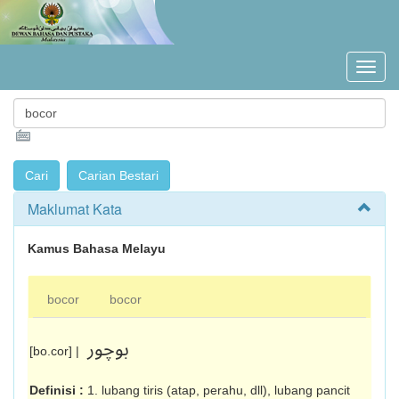
Maklumat Kata
Kamus Bahasa Melayu
bocor
bocor
بوچور
[bo.cor] |
Definisi :
1. lubang tiris (atap, perahu, dll), lubang pancit