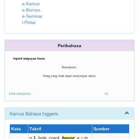
e-Kamus
e-Borneo
e-Seminar
i-Pintar
Peribahasa
Seperti tempayan bocor.
Bermaksud :
Orang yang tidak dapat menyimpan rahsia.
Lihat selanjutnya...
(3)
Kamus Bahasa Inggeris
Kata
Takrif
Sumber
n
1.
hole, crack,
bocor
:
a ~ in