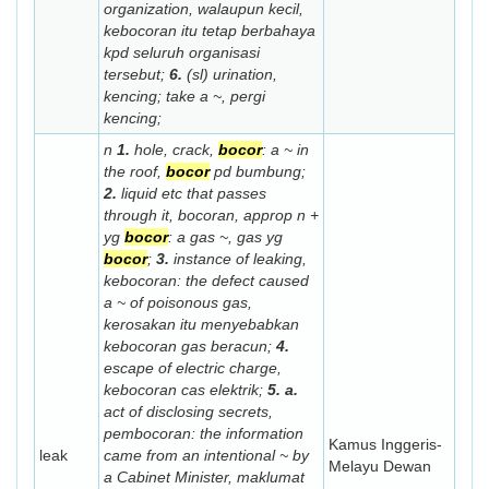
organization,
walaupun kecil,
kebocoran itu tetap berbahaya
kpd seluruh organisasi
tersebut;
6.
(sl) urination,
kencing;
take a ~,
pergi
kencing;
n
1.
hole, crack,
bocor
:
a ~ in
the roof,
bocor
pd bumbung;
2.
liquid etc that passes
through it,
bocoran,
approp n
+
yg
bocor
:
a gas ~,
gas yg
bocor
;
3.
instance of leaking,
kebocoran:
the defect caused
a ~ of poisonous gas,
kerosakan itu menyebabkan
kebocoran gas beracun;
4.
escape of electric charge,
kebocoran cas elektrik;
5. a.
act of disclosing secrets,
pembocoran:
the information
Kamus Inggeris-
leak
came from an intentional ~ by
Melayu Dewan
a Cabinet Minister,
maklumat