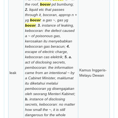
the roof,
bocor
pd bumbung;
2.
liquid etc that passes
through it,
bocoran,
approp n
+
yg
bocor
:
a gas ~,
gas yg
bocor
;
3.
instance of leaking,
kebocoran:
the defect caused
a ~ of poisonous gas,
kerosakan itu menyebabkan
kebocoran gas beracun;
4.
escape of electric charge,
kebocoran cas elektrik;
5. a.
act of disclosing secrets,
pembocoran:
the information
Kamus Inggeris-
leak
came from an intentional ~ by
Melayu Dewan
a Cabinet Minister,
maklumat
itu diketahui melalui
pembocoran yg disengajakan
oleh seorang Menteri Kabinet;
b.
instance of disclosing
secrets,
kebocoran:
no matter
how small the ~, it is still
dangerous for the whole