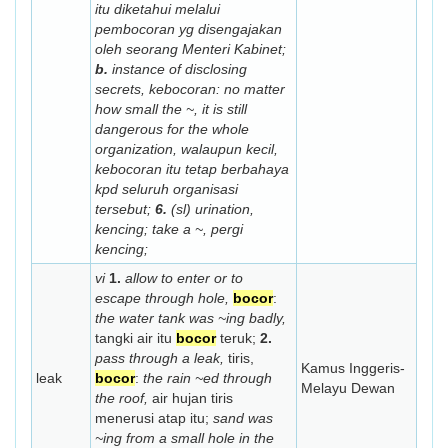
itu diketahui melalui
pembocoran yg disengajakan
oleh seorang Menteri Kabinet;
b.
instance of disclosing
secrets,
kebocoran:
no matter
how small the ~, it is still
dangerous for the whole
organization,
walaupun kecil,
kebocoran itu tetap berbahaya
kpd seluruh organisasi
tersebut;
6.
(sl) urination,
kencing;
take a ~,
pergi
kencing;
vi
1.
allow to enter or to
escape through hole,
bocor
:
the water tank was ~ing badly,
tangki air itu
bocor
teruk;
2.
pass through a leak,
tiris,
Kamus Inggeris-
leak
bocor
:
the rain ~ed through
Melayu Dewan
the roof,
air hujan tiris
menerusi atap itu;
sand was
~ing from a small hole in the