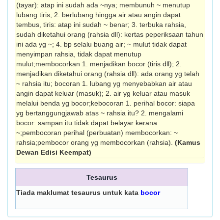
(tayar): atap ini sudah ada ~nya; membunuh ~ menutup
lubang tiris; 2. berlubang hingga air atau angin dapat
tembus, tiris: atap ini sudah ~ benar; 3. terbuka rahsia,
sudah diketahui orang (rahsia dll): kertas peperiksaan tahun
ini ada yg ~; 4. bp selalu buang air; ~ mulut tidak dapat
menyimpan rahsia, tidak dapat menutup
mulut;membocorkan 1. menjadikan bocor (tiris dll); 2.
menjadikan diketahui orang (rahsia dll): ada orang yg telah
~ rahsia itu; bocoran 1. lubang yg menyebabkan air atau
angin dapat keluar (masuk); 2. air yg keluar atau masuk
melalui benda yg bocor;kebocoran 1. perihal bocor: siapa
yg bertanggungjawab atas ~ rahsia itu? 2. mengalami
bocor: sampan itu tidak dapat belayar kerana
~;pembocoran perihal (perbuatan) membocorkan: ~
rahsia;pembocor orang yg membocorkan (rahsia).
(Kamus
Dewan Edisi Keempat)
Tesaurus
Tiada maklumat tesaurus untuk kata
bocor