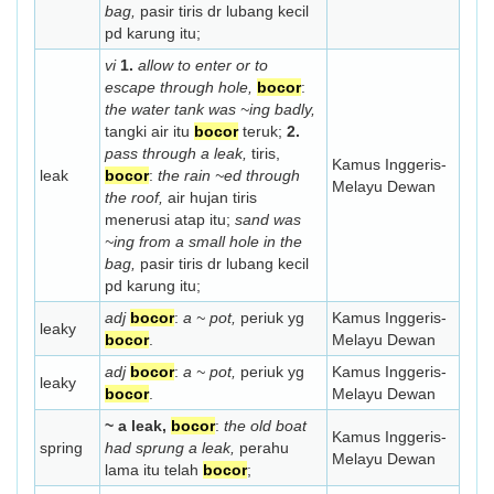
bag,
pasir tiris dr lubang kecil
pd karung itu;
vi
1.
allow to enter or to
escape through hole,
bocor
:
the water tank was ~ing badly,
tangki air itu
bocor
teruk;
2.
pass through a leak,
tiris,
Kamus Inggeris-
leak
bocor
:
the rain ~ed through
Melayu Dewan
the roof,
air hujan tiris
menerusi atap itu;
sand was
~ing from a small hole in the
bag,
pasir tiris dr lubang kecil
pd karung itu;
adj
bocor
:
a ~ pot,
periuk yg
Kamus Inggeris-
leaky
bocor
.
Melayu Dewan
adj
bocor
:
a ~ pot,
periuk yg
Kamus Inggeris-
leaky
bocor
.
Melayu Dewan
~ a leak,
bocor
:
the old boat
Kamus Inggeris-
spring
had sprung a leak,
perahu
Melayu Dewan
lama itu telah
bocor
;