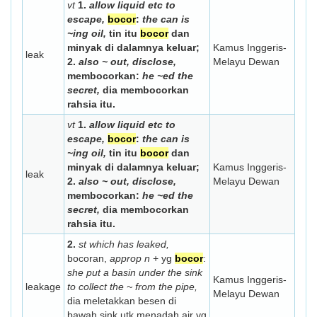
vt
1.
allow liquid etc to
escape,
bocor
:
the can is
~ing oil,
tin itu
bocor
dan
minyak di dalamnya keluar;
Kamus Inggeris-
leak
2.
also ~ out, disclose,
Melayu Dewan
membocorkan:
he ~ed the
secret,
dia membocorkan
rahsia itu.
vt
1.
allow liquid etc to
escape,
bocor
:
the can is
~ing oil,
tin itu
bocor
dan
minyak di dalamnya keluar;
Kamus Inggeris-
leak
2.
also ~ out, disclose,
Melayu Dewan
membocorkan:
he ~ed the
secret,
dia membocorkan
rahsia itu.
2.
st which has leaked,
bocoran,
approp n
+ yg
bocor
:
she put a basin under the sink
Kamus Inggeris-
leakage
to collect the ~ from the pipe,
Melayu Dewan
dia meletakkan besen di
bawah sink utk menadah air yg