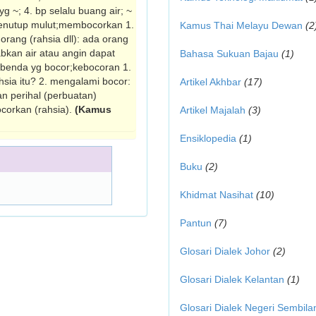
yg ~; 4. bp selalu buang air; ~
menutup mulut;membocorkan 1.
Kamus Thai Melayu Dewan
(2
 orang (rahsia dll): ada orang
abkan air atau angin dapat
Bahasa Sukuan Bajau
(1)
i benda yg bocor;kebocoran 1.
hsia itu? 2. mengalami bocor:
Artikel Akhbar
(17)
n perihal (perbuatan)
orkan (rahsia).
(Kamus
Artikel Majalah
(3)
Ensiklopedia
(1)
Buku
(2)
Khidmat Nasihat
(10)
Pantun
(7)
Glosari Dialek Johor
(2)
Glosari Dialek Kelantan
(1)
Glosari Dialek Negeri Sembila