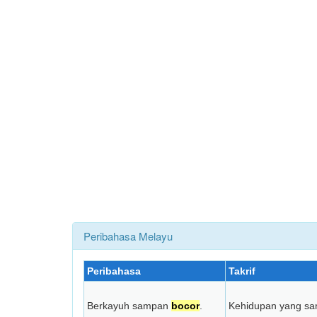
Peribahasa Melayu
Peribahasa
Takrif
Berkayuh sampan
bocor
.
Kehidupan yang san