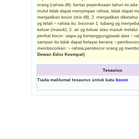
orang (rahsia dll): kertas peperiksaan tahun ini ada 
mulut tidak dapat menyimpan rahsia, tidak dapat 
menjadikan bocor (tiris dll); 2. menjadikan diketahui
yg telah ~ rahsia itu; bocoran 1. lubang yg menyeb
keluar (masuk); 2. air yg keluar atau masuk melalu
perihal bocor: siapa yg bertanggungjawab atas ~ ra
sampan itu tidak dapat belayar kerana ~;pembocora
membocorkan: ~ rahsia;pembocor orang yg memboc
Dewan Edisi Keempat)
Tesaurus
Tiada maklumat tesaurus untuk kata
bocor