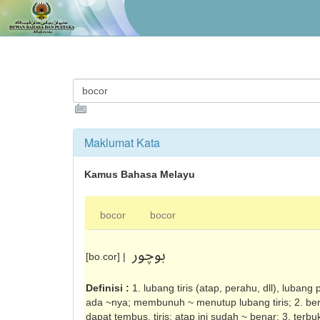
Maklumat Kata
Kamus Bahasa Melayu
bocor
bocor
بوچور
[bo.cor] |
Definisi :
1. lubang tiris (atap, perahu, dll), lubang 
ada ~nya; membunuh ~ menutup lubang tiris; 2. ber
dapat tembus, tiris: atap ini sudah ~ benar; 3. terb