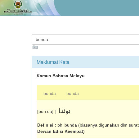
Maklumat Kata
Kamus Bahasa Melayu
bonda
bonda
بوندا
[bon.da] |
Definisi :
bh ibunda (biasanya digunakan dlm sura
Dewan Edisi Keempat)