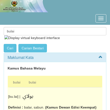
Maklumat Kata
Kamus Bahasa Melayu
bulai
bulai
بولاي
[bu.lai] |
Definisi :
balar, sabun.
(Kamus Dewan Edisi Keempat)