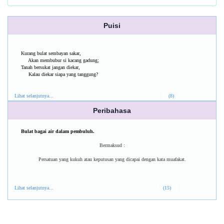
Puisi
Kurang bulat sembayan sakar,
Akan membubur si kacang gadung;
Tanah bersukat jangan diekar,
Kalau diekar siapa yang tanggung?
Lihat selanjutnya...
(8)
Peribahasa
Bulat bagai air dalam pembuluh.
Bermaksud :
Persatuan yang kukuh atau keputusan yang dicapai dengan kata muafakat.
Lihat selanjutnya...
(15)