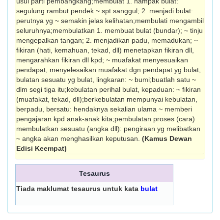
usul parti pembangkang;membulat 1. nampak bulat:
segulung rambut pendek ~ spt sanggul; 2. menjadi bulat:
perutnya yg ~ semakin jelas kelihatan;membulati mengambil
seluruhnya;membulatkan 1. membuat bulat (bundar); ~ tinju
mengepalkan tangan; 2. menjadikan padu, memadukan; ~
fikiran (hati, kemahuan, tekad, dll) menetapkan fikiran dll,
mengarahkan fikiran dll kpd; ~ muafakat menyesuaikan
pendapat, menyelesaikan muafakat dgn pendapat yg bulat;
bulatan sesuatu yg bulat, lingkaran: ~ bumi;buatlah satu ~
dlm segi tiga itu;kebulatan perihal bulat, kepaduan: ~ fikiran
(muafakat, tekad, dll);berkebulatan mempunyai kebulatan,
berpadu, bersatu: hendaknya sekalian ulama ~ memberi
pengajaran kpd anak-anak kita;pembulatan proses (cara)
membulatkan sesuatu (angka dll): pengiraan yg melibatkan
~ angka akan menghasilkan keputusan.
(Kamus Dewan
Edisi Keempat)
Tesaurus
Tiada maklumat tesaurus untuk kata
bulat