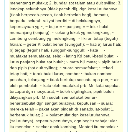
menentang mukaku; 2. bundar spt talam atau duit syiling; 3.
lengkap seluruhnya (tidak pecah dll), dgn keseluruhannya
(tidak berpecah-pecah, tidak berbelah bagi), bersatu,
berpadu: seluruh rakyat berdiri ~ di belakangnya;
kepercayaan yg ~; ~ bujur = ~ panjang = ~ telur bulat
memanjang (lonjong); ~ cekung lekuk yg melengkung; ~
cembung cembung yg melengkung; ~ fikiran tetap (teguh)
fikiran; ~ geter Kl bulat benar (sungguh); ~ hati a) lurus hati;
b) tegap (teguh) hati, sungguh-sungguh; ~ kata = ~
muafakat semuafakat, seia; ~ leting Kd betul-betul bulat; ~
lurus panjang bulat spt buluh; ~ mata biji mata; ~ pipih bulat
dan pipih (spt duit syiling); ~ suara semuafakat; ~ tekad
tetap hati; ~ torak bulat lurus; nombor ~ bukan nombor
pecahan; telanjang ~ tidak bertutup sesuatu apa pun; ~ air
oleh pembuluh, ~ kata oleh muafakat prb, Mn kata sepakat
tercapai dgn mesyuarat; ~ boleh digilingkan, pipih boleh
dilayangkan prb, Mn sudah semuafakat benar-
benar;sebulat dgn sangat bulatnya: keputusan ~ suara;
mereka telah ~ pakat akan pindah dr sana;bulat-bulat 1.
berbentuk bulat; 2. = bulat-mulat dgn keseluruhannya
(seluruhnya), sepenuh-penuhnya, dgn begitu sahaja: ular
itu menelan ~ seekor anak kambing; Menteri itu menolak ~