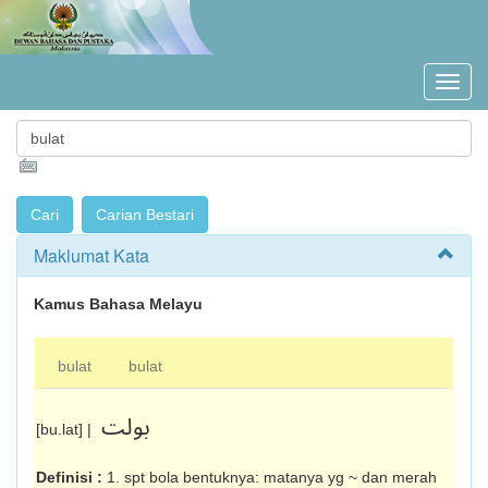
Maklumat Kata
Kamus Bahasa Melayu
bulat
bulat
بولت
[bu.lat] |
Definisi :
1. spt bola bentuknya: matanya yg ~ dan merah