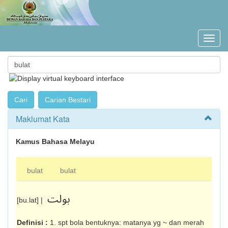
Maklumat Kata
Kamus Bahasa Melayu
bulat
bulat
بولت
[bu.lat] |
Definisi :
1. spt bola bentuknya: matanya yg ~ dan merah