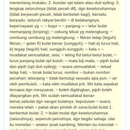
menentang mukaku; 2. bundar spt talam atau duit syiling; 3.
lengkap seluruhnya (tidak pecah dll), dgn keseluruhannya
(tidak berpecah-pecah, tidak berbelah bagi), bersatu,
berpadu: seluruh rakyat berdiri ~ di belakangnya;
kepercayaan yg ~; ~ bujur = ~ panjang = ~ telur bulat
memanjang (lonjong); ~ cekung lekuk yg melengkung; ~
cembung cembung yg melengkung; ~ fikiran tetap (teguh)
fikiran; ~ geter Kl bulat benar (sungguh); ~ hati a) lurus hati;
b) tegap (teguh) hati, sungguh-sungguh; ~ kata = ~
muafakat semuafakat, seia; ~ leting Kd betul-betul bulat; ~
lurus panjang bulat spt buluh; ~ mata biji mata; ~ pipih bulat
dan pipih (spt duit syiling); ~ suara semuafakat; ~ tekad
tetap hati; ~ torak bulat lurus; nombor ~ bukan nombor
pecahan; telanjang ~ tidak bertutup sesuatu apa pun; ~ air
oleh pembuluh, ~ kata oleh muafakat prb, Mn kata sepakat
tercapai dgn mesyuarat; ~ boleh digilingkan, pipih boleh
dilayangkan prb, Mn sudah semuafakat benar-
benar;sebulat dgn sangat bulatnya: keputusan ~ suara;
mereka telah ~ pakat akan pindah dr sana;bulat-bulat 1.
berbentuk bulat; 2. = bulat-mulat dgn keseluruhannya
(seluruhnya), sepenuh-penuhnya, dgn begitu sahaja: ular
itu menelan ~ seekor anak kambing; Menteri itu menolak ~