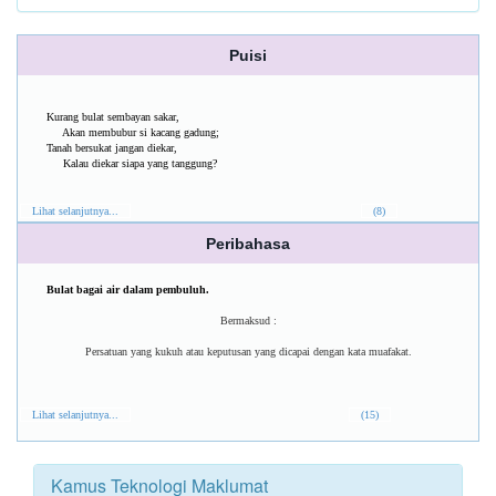
Puisi
Kurang bulat sembayan sakar,
Akan membubur si kacang gadung;
Tanah bersukat jangan diekar,
Kalau diekar siapa yang tanggung?
Lihat selanjutnya...
(8)
Peribahasa
Bulat bagai air dalam pembuluh.
Bermaksud :
Persatuan yang kukuh atau keputusan yang dicapai dengan kata muafakat.
Lihat selanjutnya...
(15)
Kamus Teknologi Maklumat