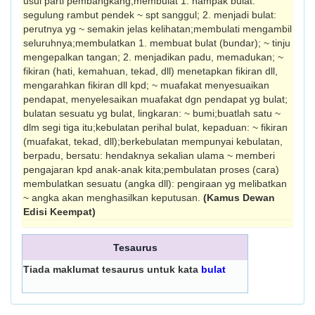
usul parti pembangkang;membulat 1. nampak bulat:
segulung rambut pendek ~ spt sanggul; 2. menjadi bulat:
perutnya yg ~ semakin jelas kelihatan;membulati mengambil
seluruhnya;membulatkan 1. membuat bulat (bundar); ~ tinju
mengepalkan tangan; 2. menjadikan padu, memadukan; ~
fikiran (hati, kemahuan, tekad, dll) menetapkan fikiran dll,
mengarahkan fikiran dll kpd; ~ muafakat menyesuaikan
pendapat, menyelesaikan muafakat dgn pendapat yg bulat;
bulatan sesuatu yg bulat, lingkaran: ~ bumi;buatlah satu ~
dlm segi tiga itu;kebulatan perihal bulat, kepaduan: ~ fikiran
(muafakat, tekad, dll);berkebulatan mempunyai kebulatan,
berpadu, bersatu: hendaknya sekalian ulama ~ memberi
pengajaran kpd anak-anak kita;pembulatan proses (cara)
membulatkan sesuatu (angka dll): pengiraan yg melibatkan
~ angka akan menghasilkan keputusan.
(Kamus Dewan
Edisi Keempat)
Tesaurus
Tiada maklumat tesaurus untuk kata
bulat