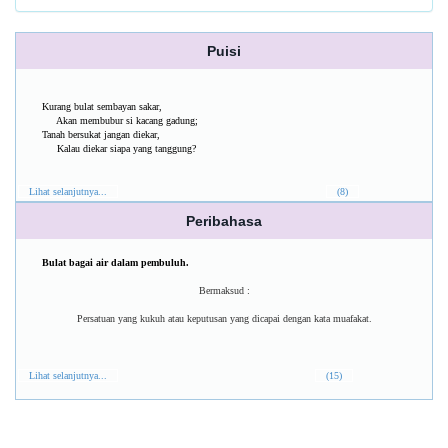
Puisi
Kurang bulat sembayan sakar,
Akan membubur si kacang gadung;
Tanah bersukat jangan diekar,
Kalau diekar siapa yang tanggung?
Lihat selanjutnya...
(8)
Peribahasa
Bulat bagai air dalam pembuluh.
Bermaksud :
Persatuan yang kukuh atau keputusan yang dicapai dengan kata muafakat.
Lihat selanjutnya...
(15)