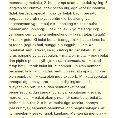
menentang mukaku; 2. bundar spt talam atau duit syiling; 3.
lengkap seluruhnya (tidak pecah dll), dgn keseluruhannya
(tidak berpecah-pecah, tidak berbelah bagi), bersatu,
berpadu: seluruh rakyat berdiri ~ di belakangnya;
kepercayaan yg ~; ~ bujur = ~ panjang = ~ telur bulat
memanjang (lonjong); ~ cekung lekuk yg melengkung; ~
cembung cembung yg melengkung; ~ fikiran tetap (teguh)
fikiran; ~ geter Kl bulat benar (sungguh); ~ hati a) lurus hati;
b) tegap (teguh) hati, sungguh-sungguh; ~ kata = ~
muafakat semuafakat, seia; ~ leting Kd betul-betul bulat; ~
lurus panjang bulat spt buluh; ~ mata biji mata; ~ pipih bulat
dan pipih (spt duit syiling); ~ suara semuafakat; ~ tekad
tetap hati; ~ torak bulat lurus; nombor ~ bukan nombor
pecahan; telanjang ~ tidak bertutup sesuatu apa pun; ~ air
oleh pembuluh, ~ kata oleh muafakat prb, Mn kata sepakat
tercapai dgn mesyuarat; ~ boleh digilingkan, pipih boleh
dilayangkan prb, Mn sudah semuafakat benar-
benar;sebulat dgn sangat bulatnya: keputusan ~ suara;
mereka telah ~ pakat akan pindah dr sana;bulat-bulat 1.
berbentuk bulat; 2. = bulat-mulat dgn keseluruhannya
(seluruhnya), sepenuh-penuhnya, dgn begitu sahaja: ular
itu menelan ~ seekor anak kambing; Menteri itu menolak ~