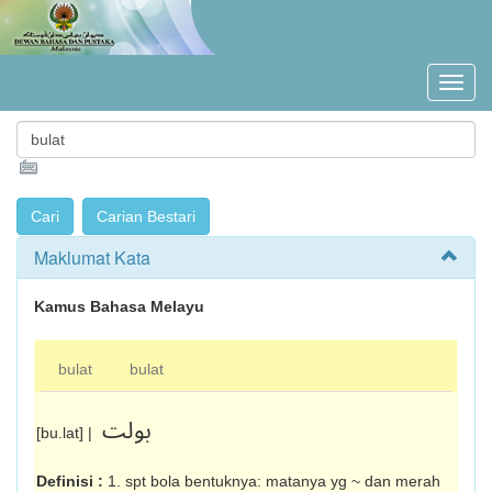
Maklumat Kata
Kamus Bahasa Melayu
bulat
bulat
بولت
[bu.lat] |
Definisi :
1. spt bola bentuknya: matanya yg ~ dan merah