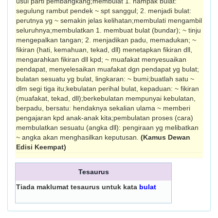
usul parti pembangkang;membulat 1. nampak bulat:
segulung rambut pendek ~ spt sanggul; 2. menjadi bulat:
perutnya yg ~ semakin jelas kelihatan;membulati mengambil
seluruhnya;membulatkan 1. membuat bulat (bundar); ~ tinju
mengepalkan tangan; 2. menjadikan padu, memadukan; ~
fikiran (hati, kemahuan, tekad, dll) menetapkan fikiran dll,
mengarahkan fikiran dll kpd; ~ muafakat menyesuaikan
pendapat, menyelesaikan muafakat dgn pendapat yg bulat;
bulatan sesuatu yg bulat, lingkaran: ~ bumi;buatlah satu ~
dlm segi tiga itu;kebulatan perihal bulat, kepaduan: ~ fikiran
(muafakat, tekad, dll);berkebulatan mempunyai kebulatan,
berpadu, bersatu: hendaknya sekalian ulama ~ memberi
pengajaran kpd anak-anak kita;pembulatan proses (cara)
membulatkan sesuatu (angka dll): pengiraan yg melibatkan
~ angka akan menghasilkan keputusan.
(Kamus Dewan
Edisi Keempat)
Tesaurus
Tiada maklumat tesaurus untuk kata
bulat