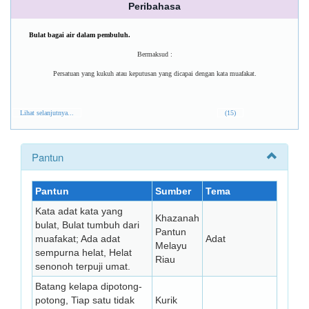
Peribahasa
Bulat bagai air dalam pembuluh.
Bermaksud :
Persatuan yang kukuh atau keputusan yang dicapai dengan kata muafakat.
Lihat selanjutnya...
(15)
Pantun
Pantun
Sumber
Tema
Kata adat kata yang
Khazanah
bulat, Bulat tumbuh dari
Pantun
muafakat; Ada adat
Adat
Melayu
sempurna helat, Helat
Riau
senonoh terpuji umat.
Batang kelapa dipotong-
potong, Tiap satu tidak
Kurik