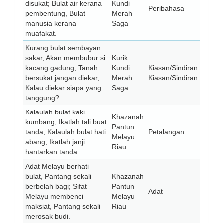
disukat; Bulat air kerana
Kundi
Peribahasa
pembentung, Bulat
Merah
manusia kerana
Saga
muafakat.
Kurang bulat sembayan
sakar, Akan membubur si
Kurik
kacang gadung; Tanah
Kundi
Kiasan/Sindiran
bersukat jangan diekar,
Merah
Kiasan/Sindiran
Kalau diekar siapa yang
Saga
tanggung?
Kalaulah bulat kaki
Khazanah
kumbang, Ikatlah tali buat
Pantun
tanda; Kalaulah bulat hati
Petalangan
Melayu
abang, Ikatlah janji
Riau
hantarkan tanda.
Adat Melayu berhati
bulat, Pantang sekali
Khazanah
berbelah bagi; Sifat
Pantun
Adat
Melayu membenci
Melayu
maksiat, Pantang sekali
Riau
merosak budi.