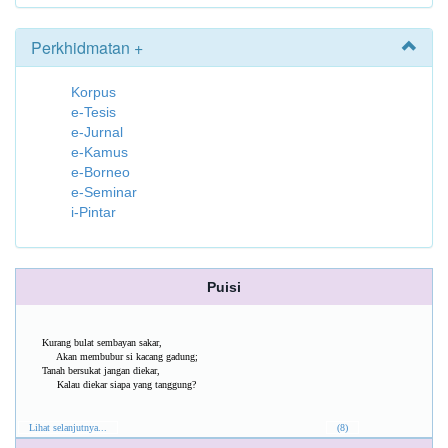
Perkhidmatan +
Korpus
e-Tesis
e-Jurnal
e-Kamus
e-Borneo
e-Seminar
i-Pintar
Puisi
Kurang bulat sembayan sakar,
Akan membubur si kacang gadung;
Tanah bersukat jangan diekar,
Kalau diekar siapa yang tanggung?
Lihat selanjutnya...
(8)