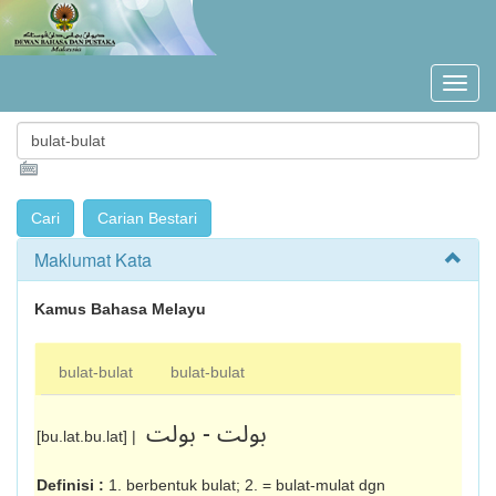
Maklumat Kata
Kamus Bahasa Melayu
bulat-bulat
bulat-bulat
بولت - بولت
[bu.lat.bu.lat] |
Definisi :
1. berbentuk bulat; 2. = bulat-mulat dgn