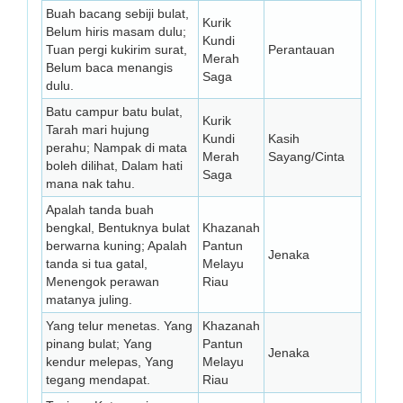
Buah bacang sebiji bulat,
Kurik
Belum hiris masam dulu;
Kundi
Tuan pergi kukirim surat,
Perantauan
Merah
Belum baca menangis
Saga
dulu.
Batu campur batu bulat,
Kurik
Tarah mari hujung
Kundi
Kasih
perahu; Nampak di mata
Merah
Sayang/Cinta
boleh dilihat, Dalam hati
Saga
mana nak tahu.
Apalah tanda buah
bengkal, Bentuknya bulat
Khazanah
berwarna kuning; Apalah
Pantun
Jenaka
tanda si tua gatal,
Melayu
Menengok perawan
Riau
matanya juling.
Yang telur menetas. Yang
Khazanah
pinang bulat; Yang
Pantun
Jenaka
kendur melepas, Yang
Melayu
tegang mendapat.
Riau