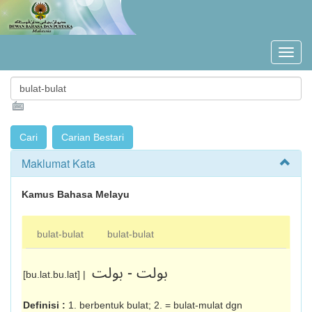
Maklumat Kata
Kamus Bahasa Melayu
bulat-bulat
bulat-bulat
بولت - بولت
[bu.lat.bu.lat] |
Definisi :
1. berbentuk bulat; 2. = bulat-mulat dgn