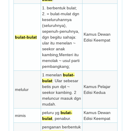
1. berbentuk bulat;
2. = bulat-mulat dgn
keseluruhannya
(seluruhnya),
sepenuh-penuhnya,
Kamus Dewan
bulat-bulat
dgn begitu sahaja:
Edisi Keempat
ular itu menelan ~
seekor anak
kambing;Menteri itu
menolak ~ usul parti
pembangkang;
1 menelan
bulat-
bulat
: Ular sebesar
betis pun dpt ~
Kamus Pelajar
melulur
seekor kambing. 2
Edisi Kedua
meluncur masuk dgn
mudah.
peluru yg
bulat-
Kamus Dewan
mimis
bulat
, penabur.
Edisi Keempat
penganan berbentuk