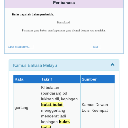
Peribahasa
Bulat bagai air dalam pembuluh.
Bermaksud :
Persatuan yang kukuh atau keputusan yang dicapai dengan kata muafakat.
Lihat selanjutnya...
(15)
Kamus Bahasa Melayu
Kata
Takrif
Sumber
Kl bulatan
(bundaran) pd
lukisan dll, kepingan
bulat-bulat
;
Kamus Dewan
gerlang
menggerlang
Edisi Keempat
mengerat jadi
kepingan
bulat-
bulat
.