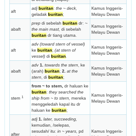
adj
buritan
:
the ~ deck,
Kamus Inggeris-
aft
geladak
buritan
;
Melayu Dewan
prep
di sebelah
buritan
dr:
~
Kamus Inggeris-
abaft
the main mast,
di sebelah
Melayu Dewan
buritan
dr tiang utama.
adv (toward stern of vessel)
Kamus Inggeris-
aft
ke
buritan
;
(at stern of
Melayu Dewan
vessel)
di
buritan
.
adv
1.
towards the stern
, ke
Kamus Inggeris-
abaft
(arah)
buritan
;
2.
at the
Melayu Dewan
stern
, di
buritan
;
from ~ to stern,
dr haluan ke
buritan
:
they searched the
Kamus Inggeris-
1
stem
ship from ~ to stern,
mereka
Melayu Dewan
menggeledah kapal itu dr
haluan ke
buritan
;
adj
1.
later, succeeding,
kemudian, /selepas,
sesudah/ itu:
in ~ years,
pd
Kamus Inggeris-
after