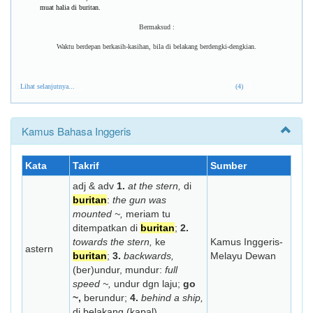
muat halia di buritan.
Bermaksud :
Waktu berdepan berkasih-kasihan, bila di belakang berdengki-dengkian.
Lihat selanjutnya...
(4)
Kamus Bahasa Inggeris
Kata
Takrif
Sumber
adj & adv
1.
at the stern,
di
buritan
:
the gun was
mounted ~,
meriam tu
ditempatkan di
buritan
;
2.
towards the stern,
ke
Kamus Inggeris-
astern
buritan
;
3.
backwards,
Melayu Dewan
(ber)undur, mundur:
full
speed ~,
undur dgn laju;
go
~,
berundur;
4.
behind a ship,
di belakang (kapal).