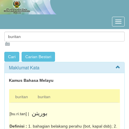
Maklumat Kata
Kamus Bahasa Melayu
buritan
buritan
بوريتن
[bu.ri.tan] |
Definisi :
1. bahagian belakang perahu (bot, kapal dsb); 2.