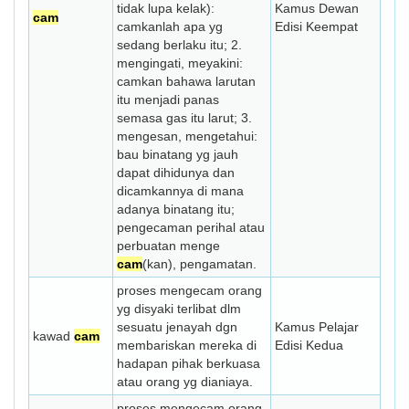
tidak lupa kelak):
Kamus Dewan
cam
camkanlah apa yg
Edisi Keempat
sedang berlaku itu; 2.
mengingati, meyakini:
camkan bahawa larutan
itu menjadi panas
semasa gas itu larut; 3.
mengesan, mengetahui:
bau binatang yg jauh
dapat dihidunya dan
dicamkannya di mana
adanya binatang itu;
pengecaman perihal atau
perbuatan menge­
cam
(kan), pengamatan.
proses mengecam orang
yg disyaki terlibat dlm
sesuatu jenayah dgn
Kamus Pelajar
kawad
cam
membariskan mereka di
Edisi Kedua
hadapan pihak berkuasa
atau orang yg dianiaya.
proses mengecam orang