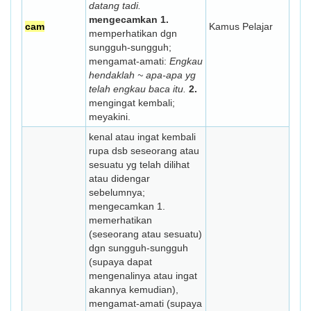
datang tadi.
mengecamkan
1.
cam
Kamus Pelajar
memperhatikan dgn
sungguh-sungguh;
mengamat-amati:
Engkau
hendaklah ~ apa-apa yg
telah engkau baca itu.
2.
mengingat kembali;
meyakini.
kenal atau ingat kembali
rupa dsb seseorang atau
sesuatu yg telah dilihat
atau didengar
sebelumnya;
mengecamkan 1.
memerhatikan
(seseorang atau sesuatu)
dgn sungguh-sungguh
(supaya dapat
mengenalinya atau ingat
akannya ke­mudian),
mengamat-amati (supaya