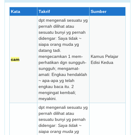
Kata
Takrif
Sumber
dpt mengenali sesuatu yg
pernah dilihat atau
sesuatu bunyi yg pernah
didengar: Saya tidak ~
siapa orang muda yg
datang tadi.
mengecamkan 1 mem­­
Kamus Pelajar
cam
perhatikan dgn sungguh-
Edisi Kedua
sungguh; meng­amat-
amati: Engkau hendaklah
~ apa-apa yg telah
engkau baca itu. 2
mengingat kembali;
meyakini.
dpt mengenali sesuatu yg
pernah dilihat atau
sesuatu bunyi yg pernah
didengar:
Saya tidak ~
siapa orang muda yg