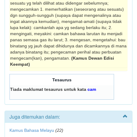
sesuatu yg telah dilihat atau didengar sebelumnya;
mengecamkan 1. memerhatikan (seseorang atau sesuatu)
dgn sungguh-sungguh (supaya dapat mengenalinya atau
ingat akannya ke­mudian), mengamat-amati (supaya tidak
lupa kelak): camkanlah apa yg sedang berlaku itu; 2.
mengingati, meyakini: camkan bahawa larutan itu menjadi
panas semasa gas itu larut; 3. mengesan, mengetahui: bau
binatang yg jauh dapat dihidunya dan dicamkannya di mana
adanya binatang itu; pengecaman perihal atau perbuatan
menge­cam(kan), pengamatan.
(Kamus Dewan Edisi
Keempat)
Tesaurus
Tiada maklumat tesaurus untuk kata
cam
Juga ditemukan dalam:
Kamus Bahasa Melayu
(22)