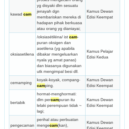
yg disyaki dlm sesuatu
jenayah dgn
Kamus Dewan
kawad
cam
membariskan mere­ka di
Edisi Keempat
hadapan pihak berkuasa
atau orang yg dianiayai;
/oksiasétiléna/ ist
cam
­
puran oksigen dan
asetilena (yg apabila
Kamus Pelajar
oksiasetilena
dibakar mengeluarkan
Edisi Kedua
nyala yg amat panas)
dan biasanya digunakan
utk mengimpal besi dll.
koyak-koyak, compang-
Kamus Dewan
cemamping
cam
­ping.
Edisi Keempat
hormat-menghormati:
dlm per­
cam
­pur­an itu
Kamus Dewan
bertabik
lelaki perempuan tidak ~
Edisi Keempat
lagi;
perihal atau perbuatan
Kamus Dewan
pengecaman
menge­
cam
(kan),
Edisi Keempat