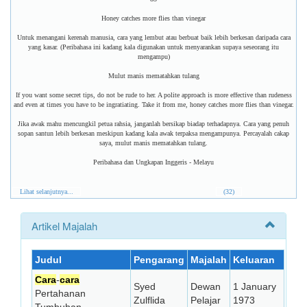
Honey catches more flies than vinegar
Untuk menangani kerenah manusia, cara yang lembut atau berbuat baik lebih berkesan daripada cara
yang kasar. (Peribahasa ini kadang kala digunakan untuk menyarankan supaya seseorang itu
mengampu)
Mulut manis mematahkan tulang
If you want some secret tips, do not be rude to her. A polite approach is more effective than rudeness
and even at times you have to be ingratiating. Take it from me, honey catches more flies than vinegar.
Jika awak mahu mencungkil petua rahsia, janganlah bersikap biadap terhadapnya. Cara yang penuh
sopan santun lebih berkesan meskipun kadang kala awak terpaksa mengampunya. Percayalah cakap
saya, mulut manis mematahkan tulang.
Peribahasa dan Ungkapan Inggeris - Melayu
Lihat selanjutnya...
(32)
Artikel Majalah
Judul
Pengarang
Majalah
Keluaran
Cara
-
cara
Syed
Dewan
1 January
Pertahanan
Zulflida
Pelajar
1973