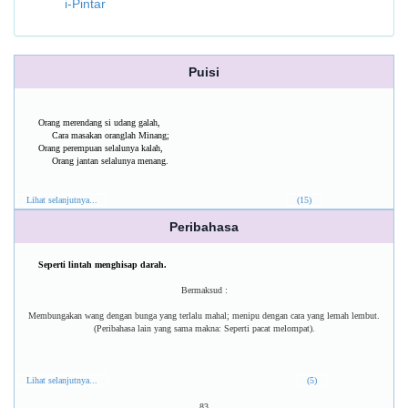
i-Pintar
Puisi
Orang merendang si udang galah,
Cara masakan oranglah Minang;
Orang perempuan selalunya kalah,
Orang jantan selalunya menang.
Lihat selanjutnya...
(15)
Peribahasa
Seperti lintah menghisap darah.
Bermaksud :
Membungakan wang dengan bunga yang terlalu mahal; menipu dengan cara yang lemah lembut.
(Peribahasa lain yang sama makna: Seperti pacat melompat).
Lihat selanjutnya...
(5)
83