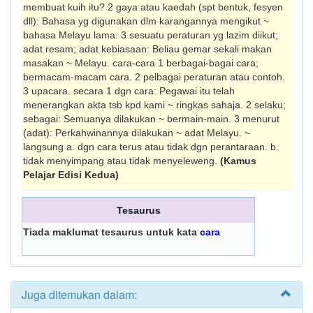
membuat kuih itu? 2 gaya atau kaedah (spt bentuk, fesyen
dll): Bahasa yg digunakan dlm karangannya mengikut ~
bahasa Melayu lama. 3 sesuatu peraturan yg lazim diikut;
adat resam; adat kebiasaan: Beliau gemar sekali makan
masakan ~ Melayu. cara-cara 1 berbagai-bagai cara;
bermacam-macam cara. 2 pelbagai peraturan atau contoh.
3 upacara. secara 1 dgn cara: Pegawai itu telah
menerangkan akta tsb kpd kami ~ ringkas sahaja. 2 selaku;
sebagai: Semuanya dilakukan ~ bermain-main. 3 menurut
(adat): Perkahwinannya dilakukan ~ adat Melayu. ~
langsung a. dgn cara terus atau tidak dgn perantara­an. b.
tidak menyimpang atau tidak menyeleweng.
(Kamus
Pelajar Edisi Kedua)
Tesaurus
Tiada maklumat tesaurus untuk kata
cara
Juga ditemukan dalam: