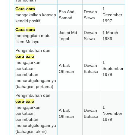
Tumbuhan
Cara
-
cara
1
Esa Abd.
Dewan
mengekalkan konsep
December
Samad
Siswa
kendiri positif
1997
Cara
-
cara
Jasmi Md.
Dewan
1 March
meninggikan mutu
Tegol
Siswa
1986
filem Melayu
Pengimbuhan dan
cara
-
cara
mengajarkan
1
Arbak
Dewan
perkataan
September
Othman
Bahasa
berimbuhan
1979
menurutgolongannya
(bahagian pertama)
Pengimbuhan dan
cara
-
cara
mengajarkan
1
Arbak
Dewan
perkataan
November
Othman
Bahasa
berimbuhan
1979
menurutgolongannya
(bahagian akhir)