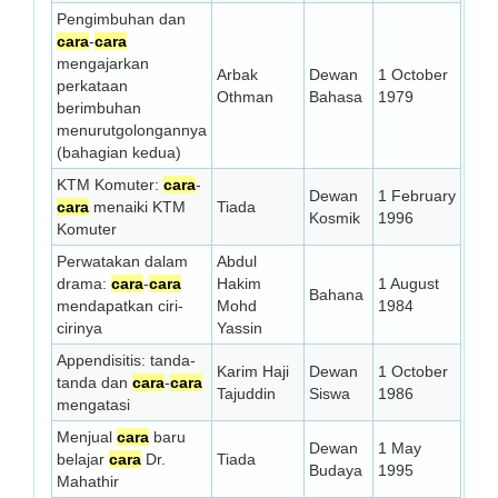
Pengimbuhan dan
cara
-
cara
mengajarkan
Arbak
Dewan
1 October
perkataan
Othman
Bahasa
1979
berimbuhan
menurutgolongannya
(bahagian kedua)
KTM Komuter:
cara
-
Dewan
1 February
cara
menaiki KTM
Tiada
Kosmik
1996
Komuter
Perwatakan dalam
Abdul
drama:
cara
-
cara
Hakim
1 August
Bahana
mendapatkan ciri-
Mohd
1984
cirinya
Yassin
Appendisitis: tanda-
Karim Haji
Dewan
1 October
tanda dan
cara
-
cara
Tajuddin
Siswa
1986
mengatasi
Menjual
cara
baru
Dewan
1 May
belajar
cara
Dr.
Tiada
Budaya
1995
Mahathir