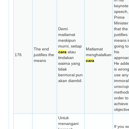
In his
keynote
speech,
Prime
Minister
Demi
that the
matlamat
justifies
meskipun
means i
murni, setiap
going to
The end
Matlamat
cara
atau
his
176
justifies the
menghalalkan
tindakan
approac
means
cara
waima yang
He added
tidak
is wrong
bermoral pun
use any
akan diambil.
immoral
unscrup
methods
order to
achieve
objectiv
Untuk
menangani
If you w