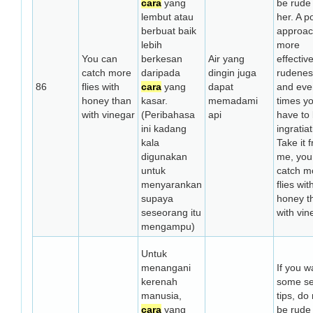
cara
yang
be rude 
lembut atau
her. A po
berbuat baik
approac
lebih
more
You can
berkesan
Air yang
effectiv
catch more
daripada
dingin juga
rudenes
86
flies with
cara
yang
dapat
and eve
honey than
kasar.
memadami
times y
with vinegar
(Peribahasa
api
have to
ini kadang
ingratiat
kala
Take it 
digunakan
me, you
untuk
catch m
menyarankan
flies wit
supaya
honey t
seseorang itu
with vin
mengampu)
Untuk
menangani
If you w
kerenah
some se
manusia,
tips, do
cara
yang
be rude 