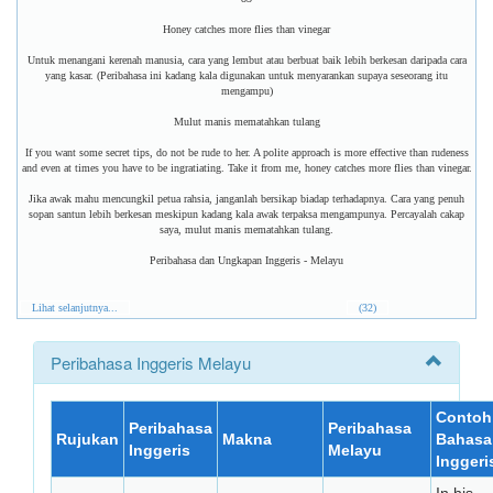
Honey catches more flies than vinegar
Untuk menangani kerenah manusia, cara yang lembut atau berbuat baik lebih berkesan daripada cara
yang kasar. (Peribahasa ini kadang kala digunakan untuk menyarankan supaya seseorang itu
mengampu)
Mulut manis mematahkan tulang
If you want some secret tips, do not be rude to her. A polite approach is more effective than rudeness
and even at times you have to be ingratiating. Take it from me, honey catches more flies than vinegar.
Jika awak mahu mencungkil petua rahsia, janganlah bersikap biadap terhadapnya. Cara yang penuh
sopan santun lebih berkesan meskipun kadang kala awak terpaksa mengampunya. Percayalah cakap
saya, mulut manis mematahkan tulang.
Peribahasa dan Ungkapan Inggeris - Melayu
Lihat selanjutnya...
(32)
Peribahasa Inggeris Melayu
Contoh
Peribahasa
Peribahasa
Rujukan
Makna
Bahasa
Inggeris
Melayu
Inggeri