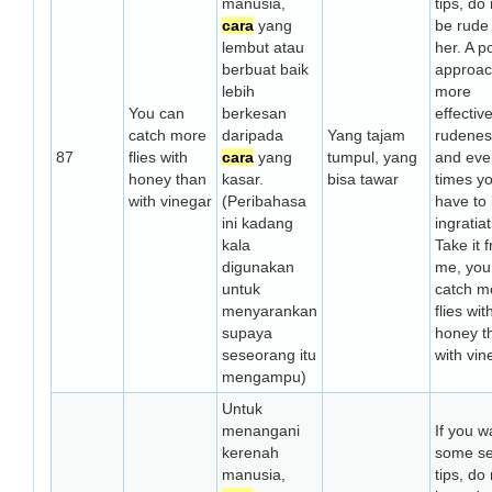
manusia,
tips, do
cara
yang
be rude 
lembut atau
her. A po
berbuat baik
approac
lebih
more
You can
berkesan
effectiv
catch more
daripada
Yang tajam
rudenes
87
flies with
cara
yang
tumpul, yang
and eve
honey than
kasar.
bisa tawar
times y
with vinegar
(Peribahasa
have to
ini kadang
ingratiat
kala
Take it 
digunakan
me, you
untuk
catch m
menyarankan
flies wit
supaya
honey t
seseorang itu
with vin
mengampu)
Untuk
menangani
If you w
kerenah
some se
manusia,
tips, do