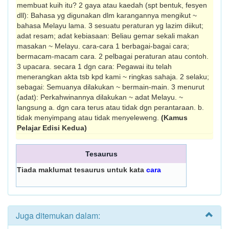
membuat kuih itu? 2 gaya atau kaedah (spt bentuk, fesyen
dll): Bahasa yg digunakan dlm karangannya mengikut ~
bahasa Melayu lama. 3 sesuatu peraturan yg lazim diikut;
adat resam; adat kebiasaan: Beliau gemar sekali makan
masakan ~ Melayu. cara-cara 1 berbagai-bagai cara;
bermacam-macam cara. 2 pelbagai peraturan atau contoh.
3 upacara. secara 1 dgn cara: Pegawai itu telah
menerangkan akta tsb kpd kami ~ ringkas sahaja. 2 selaku;
sebagai: Semuanya dilakukan ~ bermain-main. 3 menurut
(adat): Perkahwinannya dilakukan ~ adat Melayu. ~
langsung a. dgn cara terus atau tidak dgn perantara­an. b.
tidak menyimpang atau tidak menyeleweng.
(Kamus
Pelajar Edisi Kedua)
Tesaurus
Tiada maklumat tesaurus untuk kata
cara
Juga ditemukan dalam: