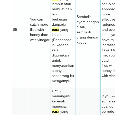
lembut atau
her. A po
berbuat baik
approac
lebih
more
Sembelih
You can
berkesan
effectiv
ayam dengan
catch more
daripada
rudenes
pisau,
85
flies with
cara
yang
and eve
sembelih
honey than
kasar.
times y
orang dengan
with vinegar
(Peribahasa
have to
kapas
ini kadang
ingratiat
kala
Take it 
digunakan
me, you
untuk
catch m
menyarankan
flies wit
supaya
honey t
seseorang itu
with vin
mengampu)
Untuk
menangani
If you w
kerenah
some se
manusia,
tips, do
cara
yang
be rude 