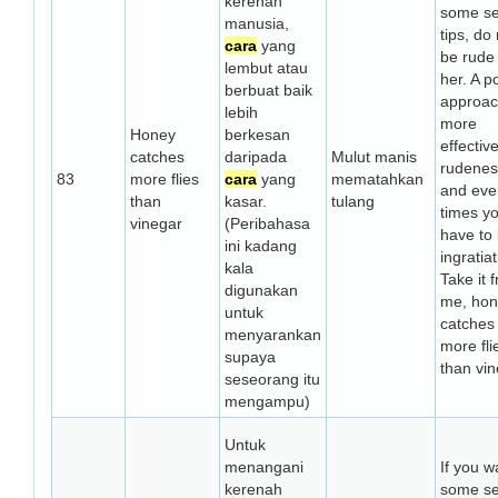
kerenah
some se
manusia,
tips, do
cara
yang
be rude 
lembut atau
her. A po
berbuat baik
approac
lebih
more
Honey
berkesan
effectiv
catches
daripada
Mulut manis
rudenes
83
more flies
cara
yang
mematahkan
and eve
than
kasar.
tulang
times y
vinegar
(Peribahasa
have to
ini kadang
ingratiat
kala
Take it 
digunakan
me, ho
untuk
catches
menyarankan
more fli
supaya
than vin
seseorang itu
mengampu)
Untuk
menangani
If you w
kerenah
some se