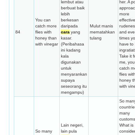
lembut atau
her. A po
berbuat baik
approac
lebih
more
You can
berkesan
effectiv
catch more
daripada
Mulut manis
rudenes
84
flies with
cara
yang
mematahkan
and eve
honey than
kasar.
tulang
times y
with vinegar
(Peribahasa
have to
ini kadang
ingratiat
kala
Take it 
digunakan
me, you
untuk
catch m
menyarankan
flies wit
supaya
honey t
seseorang itu
with vin
mengampu)
So man
countrie
many
customs
Lain negeri,
What is
So many
lain pula
conside