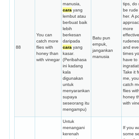
manusia,
tips, do
cara
yang
be rude 
lembut atau
her. A po
berbuat baik
approac
lebih
more
You can
berkesan
effectiv
Batu pun
catch more
daripada
rudenes
empuk,
88
flies with
cara
yang
and eve
jangankan
honey than
kasar.
times y
manusia
with vinegar
(Peribahasa
have to
ini kadang
ingratiat
kala
Take it 
digunakan
me, you
untuk
catch m
menyarankan
flies wit
supaya
honey t
seseorang itu
with vin
mengampu)
Untuk
menangani
If you w
kerenah
some se