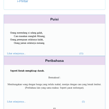
i-Pintar
Puisi
Orang merendang si udang galah,
Cara masakan oranglah Minang;
Orang perempuan selalunya kalah,
Orang jantan selalunya menang.
Lihat selanjutnya...
(15)
Peribahasa
Seperti lintah menghisap darah.
Bermaksud :
Membungakan wang dengan bunga yang terlalu mahal; menipu dengan cara yang lemah lembut.
(Peribahasa lain yang sama makna: Seperti pacat melompat).
Lihat selanjutnya...
(5)
83