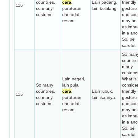
countries,
cara
,
Lain padang,
friendly
116
so many
peraturan
lain belalang.
gesture 
customs
dan adat
one cou
resam.
may be
as impu
in a ano
So, be
careful.
So man
countrie
many
customs
Lain negeri,
What is
So many
lain pula
conside
countries,
cara
,
Lain lubuk,
friendly
115
so many
peraturan
lain ikannya.
gesture 
customs
dan adat
one cou
resam.
may be
as impu
in a ano
So, be
careful.