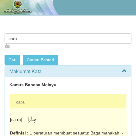
Maklumat Kata
Kamus Bahasa Melayu
cara
چارا
[ca.ra] |
Definisi :
1 peraturan membuat sesuatu: Bagaimanakah ~