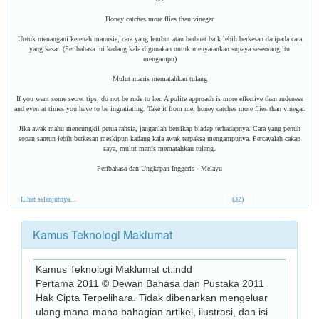
Honey catches more flies than vinegar
Untuk menangani kerenah manusia, cara yang lembut atau berbuat baik lebih berkesan daripada cara
yang kasar. (Peribahasa ini kadang kala digunakan untuk menyarankan supaya seseorang itu
mengampu)
Mulut manis mematahkan tulang
If you want some secret tips, do not be rude to her. A polite approach is more effective than rudeness
and even at times you have to be ingratiating. Take it from me, honey catches more flies than vinegar.
Jika awak mahu mencungkil petua rahsia, janganlah bersikap biadap terhadapnya. Cara yang penuh
sopan santun lebih berkesan meskipun kadang kala awak terpaksa mengampunya. Percayalah cakap
saya, mulut manis mematahkan tulang.
Peribahasa dan Ungkapan Inggeris - Melayu
Lihat selanjutnya...
(32)
Kamus Teknologi Maklumat
Kamus Teknologi Maklumat ct.indd
Pertama 2011 © Dewan Bahasa dan Pustaka 2011 
Hak Cipta Terpelihara. Tidak dibenarkan mengeluar 
ulang mana-mana bahagian artikel, ilustrasi, dan isi 