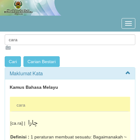
Maklumat Kata
Kamus Bahasa Melayu
cara
چارا
[ca.ra] |
Definisi :
1 peraturan membuat sesuatu: Bagaimanakah ~