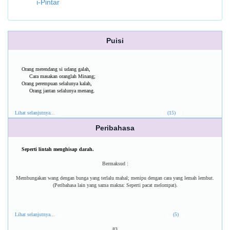
i-Pintar
Puisi
Orang merendang si udang galah,
Cara masakan oranglah Minang;
Orang perempuan selalunya kalah,
Orang jantan selalunya menang.
Lihat selanjutnya...
(15)
Peribahasa
Seperti lintah menghisap darah.
Bermaksud :
Membungakan wang dengan bunga yang terlalu mahal; menipu dengan cara yang lemah lembut.
(Peribahasa lain yang sama makna: Seperti pacat melompat).
Lihat selanjutnya...
(5)
83