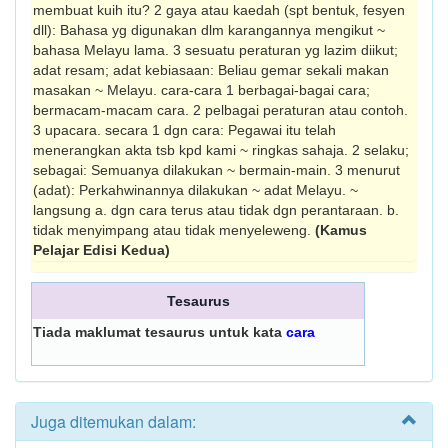
membuat kuih itu? 2 gaya atau kaedah (spt bentuk, fesyen
dll): Bahasa yg digunakan dlm karangannya mengikut ~
bahasa Melayu lama. 3 sesuatu peraturan yg lazim diikut;
adat resam; adat kebiasaan: Beliau gemar sekali makan
masakan ~ Melayu. cara-cara 1 berbagai-bagai cara;
bermacam-macam cara. 2 pelbagai peraturan atau contoh.
3 upacara. secara 1 dgn cara: Pegawai itu telah
menerangkan akta tsb kpd kami ~ ringkas sahaja. 2 selaku;
sebagai: Semuanya dilakukan ~ bermain-main. 3 menurut
(adat): Perkahwinannya dilakukan ~ adat Melayu. ~
langsung a. dgn cara terus atau tidak dgn perantara­an. b.
tidak menyimpang atau tidak menyeleweng.
(Kamus
Pelajar Edisi Kedua)
Tesaurus
Tiada maklumat tesaurus untuk kata
cara
Juga ditemukan dalam: