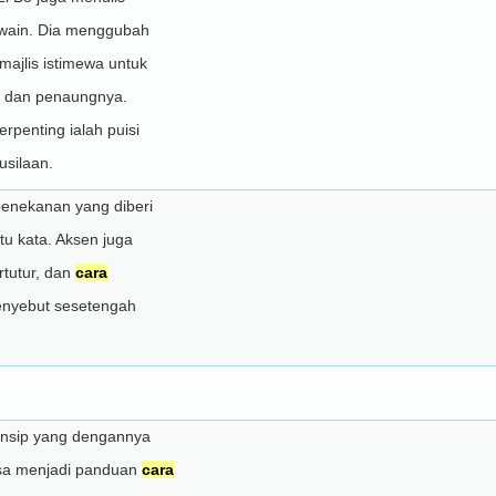
 wain. Dia menggubah
majlis istimewa untuk
 dan penaungnya.
rpenting ialah puisi
usilaan.
penekanan yang diberi
u kata. Aksen juga
rtutur, dan
cara
nyebut sesetengah
rinsip yang dengannya
asa menjadi panduan
cara