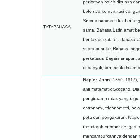
perkataan boleh disusun dan
boleh berkomunikasi dengan
Semua bahasa tidak berfun
TATABAHASA
sama. Bahasa Latin amat b
bentuk perkataan. Bahasa 
suara penutur. Bahasa Ingge
perkataan. Bagaimanapun, sem
sebanyak, termasuk dalam 
Napier, John
(1550–1617), L
ahli matematik Scotland. D
pengiraan pantas yang digu
astronomi, trigonometri, pe
peta dan pengukuran. Napi
mendarab nombor dengan mu
mencampurkannya dengan no