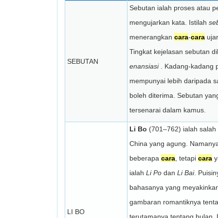
Sebutan ialah proses atau p
mengujarkan kata. Istilah
se
menerangkan
cara
-
cara
ujar
Tingkat kejelasan sebutan di
SEBUTAN
enansiasi
. Kadang-kadang 
mempunyai lebih daripada s
boleh diterima. Sebutan yang
tersenarai dalam kamus.
Li Bo
(701–762) ialah salah
China yang agung. Namanya
beberapa
cara
, tetapi
cara
y
ialah
Li Po
dan
Li Bai
. Puisi
bahasanya yang meyakinkan,
gambaran romantiknya tenta
LI BO
terutamanya tentang bulan. 