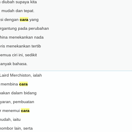
 diubah supaya kita
 mudah dan tepat.
gsi dengan
cara
yang
ergantung pada perubahan
China menekankan nada
ris menekankan tertib
ua ciri ini, sedikit
banyak bahasa.
aird Merchiston, ialah
ia membina
cara
nakan dalam bidang
layaran, pembuatan
er menemui
cara
dah, iaitu
mbor lain, serta