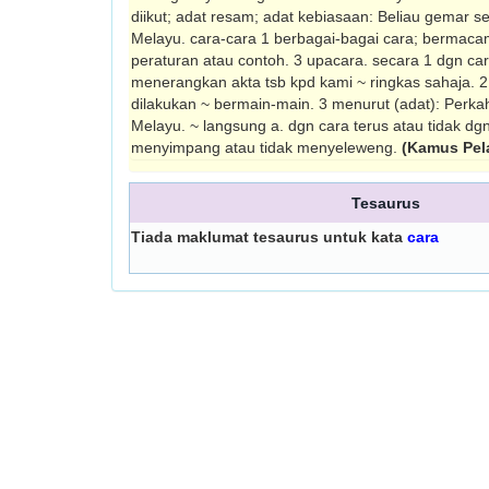
diikut; adat resam; adat kebiasaan: Beliau gemar 
Melayu. cara-cara 1 berbagai-bagai cara; bermac
peraturan atau contoh. 3 upacara. secara 1 dgn car
menerangkan akta tsb kpd kami ~ ringkas sahaja. 
dilakukan ~ bermain-main. 3 menurut (adat): Perka
Melayu. ~ langsung a. dgn cara terus atau tidak dgn 
menyimpang atau tidak menyeleweng.
(Kamus Pela
Tesaurus
Tiada maklumat tesaurus untuk kata
cara