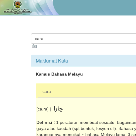
Maklumat Kata
Kamus Bahasa Melayu
cara
چارا
[ca.ra] |
Definisi :
1 peraturan membuat sesuatu: Bagaiman
gaya atau kaedah (spt bentuk, fesyen dll): Bahasa
karangannya mengikut ~ bahasa Melayu lama. 3 ses