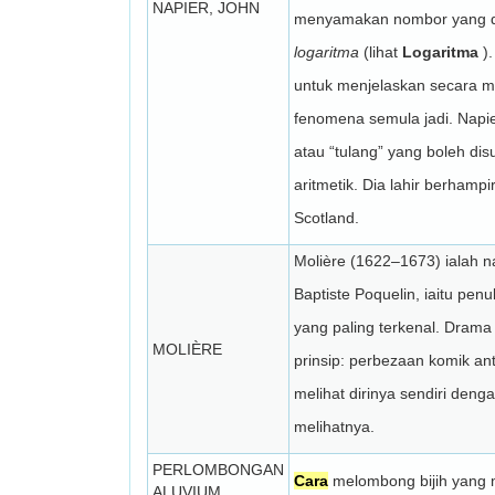
NAPIER, JOHN
menyamakan nombor yang 
logaritma
(lihat
Logaritma
).
untuk menjelaskan secara m
fenomena semula jadi. Napie
atau “tulang” yang boleh di
aritmetik. Dia lahir berhamp
Scotland.
Molière (1622–1673) ialah 
Baptiste Poquelin, iaitu pen
yang paling terkenal. Dram
MOLIÈRE
prinsip: perbezaan komik an
melihat dirinya sendiri deng
melihatnya.
PERLOMBONGAN
Cara
melombong bijih yang 
ALUVIUM