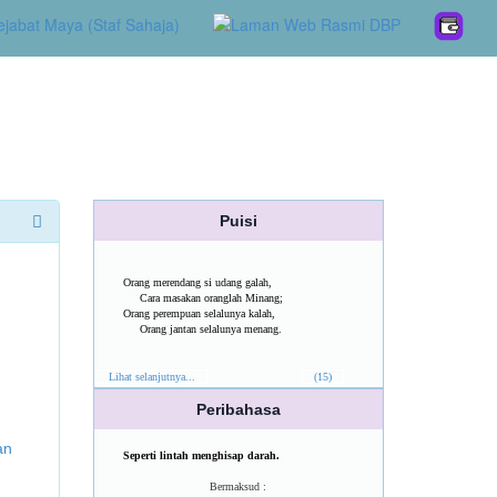
Puisi
Orang merendang si udang galah,
Cara masakan oranglah Minang;
Orang perempuan selalunya kalah,
Orang jantan selalunya menang.
Lihat selanjutnya...
(15)
Peribahasa
an
Seperti lintah menghisap darah.
Bermaksud :