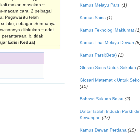
sekali makan masakan ~
Kamus Melayu Parsi
(1)
am-macam cara. 2 pelbagai
a: Pegawai itu telah
Kamus Sains
(1)
2 selaku; sebagai: Semuanya
hwinannya dilakukan ~ adat
Kamus Teknologi Maklumat
(1
perantara­an. b. tidak
jar Edisi Kedua)
Kamus Thai Melayu Dewan
(5
Kamus Parsi(Beta)
(1)
Glosari Sains Untuk Sekolah
(
Glosari Matematik Untuk Seko
(10)
Bahasa Sukuan Bajau
(2)
Daftar Istilah Industri Perkhid
Kewangan
(27)
Kamus Dewan Perdana
(15)