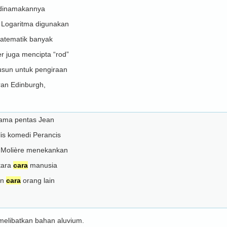
dinamakannya
 Logaritma digunakan
atematik banyak
r juga mencipta “rod”
susun untuk pengiraan
iran Edinburgh,
nama pentas Jean
ulis komedi Perancis
a Molière menekankan
tara
cara
manusia
an
cara
orang lain
melibatkan bahan aluvium.