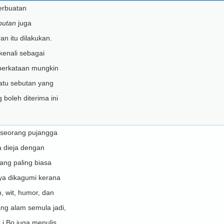
erbuatan
butan
juga
an itu dilakukan.
kenali sebagai
perkataan mungkin
atu sebutan yang
 boleh diterima ini
 seorang pujangga
 dieja dengan
ang paling biasa
nya dikagumi kerana
 wit, humor, dan
ng alam semula jadi,
Li Bo juga menulis