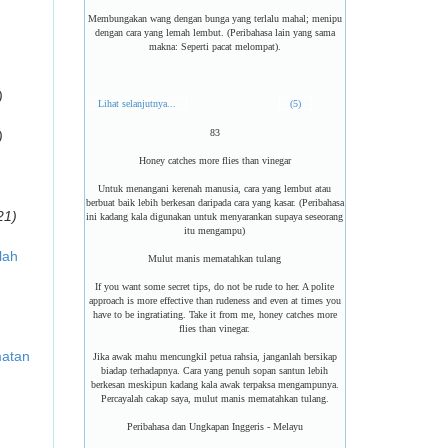
Membungakan wang dengan bunga yang terlalu mahal; menipu
dengan cara yang lemah lembut. (Peribahasa lain yang sama
makna: Seperti pacat melompat).
)
Lihat selanjutnya...
(5)
83
)
Honey catches more flies than vinegar
Untuk menangani kerenah manusia, cara yang lembut atau
berbuat baik lebih berkesan daripada cara yang kasar. (Peribahasa
21)
ini kadang kala digunakan untuk menyarankan supaya seseorang
itu mengampu)
lah
Mulut manis mematahkan tulang
If you want some secret tips, do not be rude to her. A polite
approach is more effective than rudeness and even at times you
have to be ingratiating. Take it from me, honey catches more
flies than vinegar.
matan
Jika awak mahu mencungkil petua rahsia, janganlah bersikap
biadap terhadapnya. Cara yang penuh sopan santun lebih
berkesan meskipun kadang kala awak terpaksa mengampunya.
Percayalah cakap saya, mulut manis mematahkan tulang.
Peribahasa dan Ungkapan Inggeris - Melayu