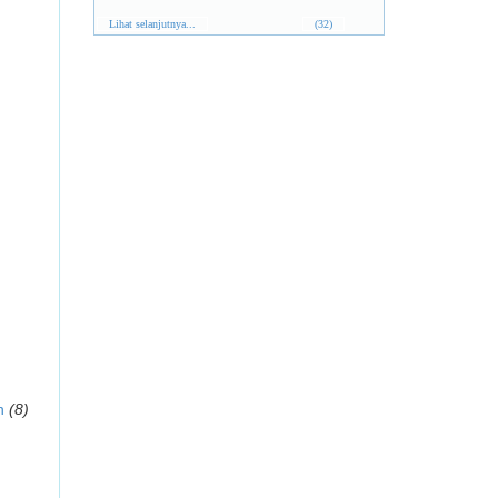
Lihat selanjutnya...
(32)
n
(8)