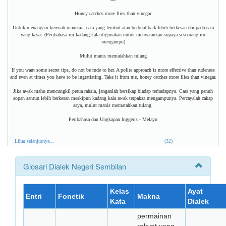
Honey catches more flies than vinegar
Untuk menangani kerenah manusia, cara yang lembut atau berbuat baik lebih berkesan daripada cara
yang kasar. (Peribahasa ini kadang kala digunakan untuk menyarankan supaya seseorang itu
mengampu)
Mulut manis mematahkan tulang
If you want some secret tips, do not be rude to her. A polite approach is more effective than rudeness
and even at times you have to be ingratiating. Take it from me, honey catches more flies than vinegar.
Jika awak mahu mencungkil petua rahsia, janganlah bersikap biadap terhadapnya. Cara yang penuh
sopan santun lebih berkesan meskipun kadang kala awak terpaksa mengampunya. Percayalah cakap
saya, mulut manis mematahkan tulang.
Peribahasa dan Ungkapan Inggeris - Melayu
Lihat selanjutnya...
(32)
Glosari Dialek Negeri Sembilan
Kelas
Ayat
Entri
Fonetik
Makna
Kata
Dialek
permainan