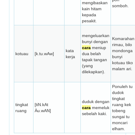
mengibaskan
somboh.
kain hitam
kepada
pesakit.
mengeluarkan
Komarahan
bunyi dengan
rimau, bilo
cara
meniup
kata
mondonga
kotuau
[k.tu.wAw]
dua belah
kerja
bunyi
tapak tangan
kotuau tiko
(yang
malam ari.
dilekapkan).
Ponuleh tu
dudok
tingkat
duduk dengan
tingkat
[tiN.kAt
ruang kek
cara
memeluk
ruang
Äu.wAN]
tobeng
sebelah kaki.
sungai tu
moncari
elham.