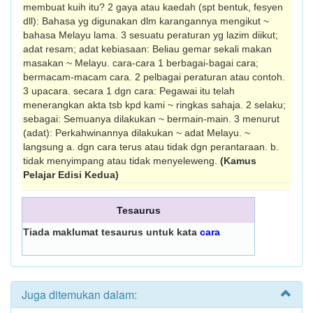
membuat kuih itu? 2 gaya atau kaedah (spt bentuk, fesyen
dll): Bahasa yg digunakan dlm karangannya mengikut ~
bahasa Melayu lama. 3 sesuatu peraturan yg lazim diikut;
adat resam; adat kebiasaan: Beliau gemar sekali makan
masakan ~ Melayu. cara-cara 1 berbagai-bagai cara;
bermacam-macam cara. 2 pelbagai peraturan atau contoh.
3 upacara. secara 1 dgn cara: Pegawai itu telah
menerangkan akta tsb kpd kami ~ ringkas sahaja. 2 selaku;
sebagai: Semuanya dilakukan ~ bermain-main. 3 menurut
(adat): Perkahwinannya dilakukan ~ adat Melayu. ~
langsung a. dgn cara terus atau tidak dgn perantara­an. b.
tidak menyimpang atau tidak menyeleweng.
(Kamus
Pelajar Edisi Kedua)
Tesaurus
Tiada maklumat tesaurus untuk kata
cara
Juga ditemukan dalam: