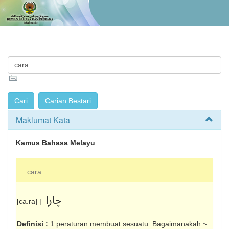
Maklumat Kata
Kamus Bahasa Melayu
cara
چارا
[ca.ra] |
Definisi :
1 peraturan membuat sesuatu: Bagaimanakah ~