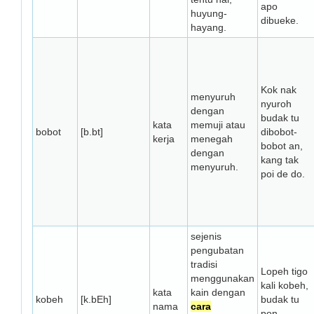
apo
huyung-
dibueke.
hayang.
Kok nak
menyuruh
nyuroh
dengan
budak tu
kata
memuji atau
bobot
[b.bt]
dibobot-
kerja
menegah
bobot an,
dengan
kang tak
menyuruh.
poi de do.
sejenis
pengubatan
tradisi
Lopeh tigo
menggunakan
kali kobeh,
kata
kain dengan
kobeh
[k.bEh]
budak tu
nama
cara
pon