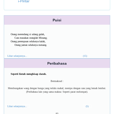
i-Pintar
Puisi
Orang merendang si udang galah,
Cara masakan oranglah Minang;
Orang perempuan selalunya kalah,
Orang jantan selalunya menang.
Lihat selanjutnya...
(15)
Peribahasa
Seperti lintah menghisap darah.
Bermaksud :
Membungakan wang dengan bunga yang terlalu mahal; menipu dengan cara yang lemah lembut.
(Peribahasa lain yang sama makna: Seperti pacat melompat).
Lihat selanjutnya...
(5)
83