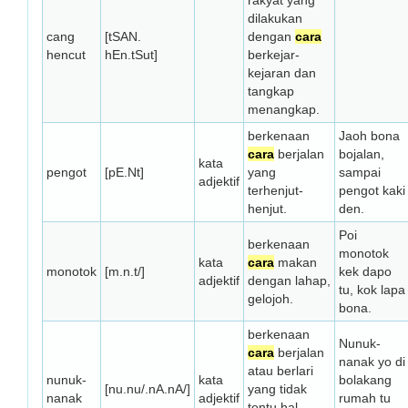
rakyat yang
dilakukan
cang
[tSAN.
dengan
cara
hencut
hEn.tSut]
berkejar-
kejaran dan
tangkap
menangkap.
berkenaan
Jaoh bona
cara
berjalan
bojalan,
kata
pengot
[pE.Nt]
yang
sampai
adjektif
terhenjut-
pengot kaki
henjut.
den.
Poi
berkenaan
monotok
kata
cara
makan
monotok
[m.n.t/]
kek dapo
adjektif
dengan lahap,
tu, kok lapa
gelojoh.
bona.
berkenaan
Nunuk-
cara
berjalan
nanak yo di
atau berlari
nunuk-
kata
bolakang
[nu.nu/.nA.nA/]
yang tidak
nanak
adjektif
rumah tu
tentu hal,