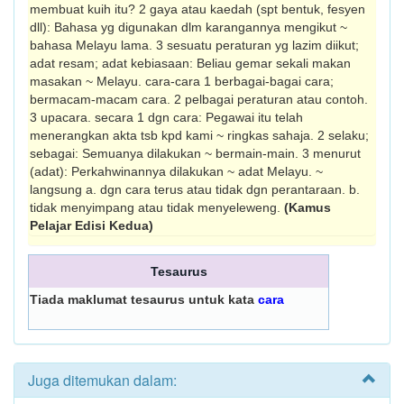
membuat kuih itu? 2 gaya atau kaedah (spt bentuk, fesyen
dll): Bahasa yg digunakan dlm karangannya mengikut ~
bahasa Melayu lama. 3 sesuatu peraturan yg lazim diikut;
adat resam; adat kebiasaan: Beliau gemar sekali makan
masakan ~ Melayu. cara-cara 1 berbagai-bagai cara;
bermacam-macam cara. 2 pelbagai peraturan atau contoh.
3 upacara. secara 1 dgn cara: Pegawai itu telah
menerangkan akta tsb kpd kami ~ ringkas sahaja. 2 selaku;
sebagai: Semuanya dilakukan ~ bermain-main. 3 menurut
(adat): Perkahwinannya dilakukan ~ adat Melayu. ~
langsung a. dgn cara terus atau tidak dgn perantara­an. b.
tidak menyimpang atau tidak menyeleweng.
(Kamus
Pelajar Edisi Kedua)
Tesaurus
Tiada maklumat tesaurus untuk kata
cara
Juga ditemukan dalam: