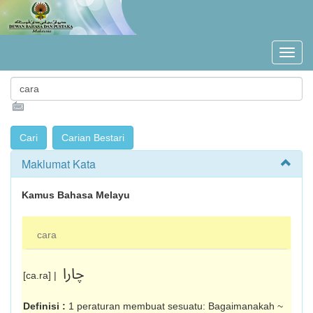
Maklumat Kata
Kamus Bahasa Melayu
cara
چارا
[ca.ra] |
Definisi :
1 peraturan membuat sesuatu: Bagaimanakah ~