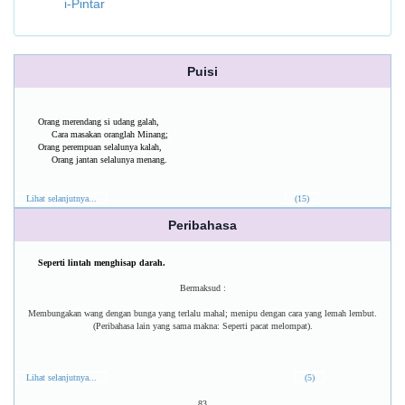
i-Pintar
Puisi
Orang merendang si udang galah,
Cara masakan oranglah Minang;
Orang perempuan selalunya kalah,
Orang jantan selalunya menang.
Lihat selanjutnya...
(15)
Peribahasa
Seperti lintah menghisap darah.
Bermaksud :
Membungakan wang dengan bunga yang terlalu mahal; menipu dengan cara yang lemah lembut.
(Peribahasa lain yang sama makna: Seperti pacat melompat).
Lihat selanjutnya...
(5)
83