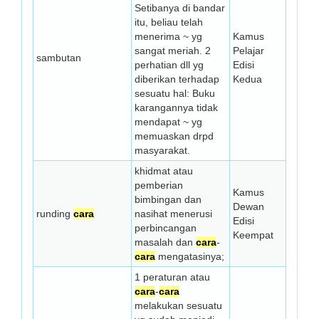
Setibanya di bandar
itu, beliau telah
menerima ~ yg
Kamus
sangat meriah. 2
Pelajar
sambutan
perhatian dll yg
Edisi
diberikan terhadap
Kedua
sesuatu hal: Buku
karangannya tidak
mendapat ~ yg
memuaskan drpd
masyarakat.
khidmat atau
pemberian
Kamus
bimbingan dan
Dewan
runding
cara
nasihat menerusi
Edisi
perbincangan
Keempat
masalah dan
cara
-
cara
mengatasinya;
1 peraturan atau
cara
-
cara
melakukan sesuatu