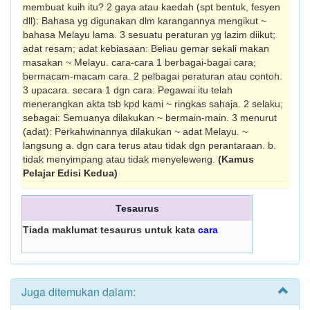
membuat kuih itu? 2 gaya atau kaedah (spt bentuk, fesyen
dll): Bahasa yg digunakan dlm karangannya mengikut ~
bahasa Melayu lama. 3 sesuatu peraturan yg lazim diikut;
adat resam; adat kebiasaan: Beliau gemar sekali makan
masakan ~ Melayu. cara-cara 1 berbagai-bagai cara;
bermacam-macam cara. 2 pelbagai peraturan atau contoh.
3 upacara. secara 1 dgn cara: Pegawai itu telah
menerangkan akta tsb kpd kami ~ ringkas sahaja. 2 selaku;
sebagai: Semuanya dilakukan ~ bermain-main. 3 menurut
(adat): Perkahwinannya dilakukan ~ adat Melayu. ~
langsung a. dgn cara terus atau tidak dgn perantara­an. b.
tidak menyimpang atau tidak menyeleweng.
(Kamus
Pelajar Edisi Kedua)
Tesaurus
Tiada maklumat tesaurus untuk kata
cara
Juga ditemukan dalam: