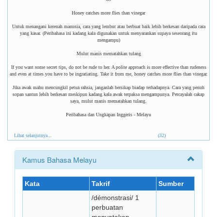
Honey catches more flies than vinegar
Untuk menangani kerenah manusia, cara yang lembut atau berbuat baik lebih berkesan daripada cara
yang kasar. (Peribahasa ini kadang kala digunakan untuk menyarankan supaya seseorang itu
mengampu)
Mulut manis mematahkan tulang
If you want some secret tips, do not be rude to her. A polite approach is more effective than rudeness
and even at times you have to be ingratiating. Take it from me, honey catches more flies than vinegar.
Jika awak mahu mencungkil petua rahsia, janganlah bersikap biadap terhadapnya. Cara yang penuh
sopan santun lebih berkesan meskipun kadang kala awak terpaksa mengampunya. Percayalah cakap
saya, mulut manis mematahkan tulang.
Peribahasa dan Ungkapan Inggeris - Melayu
Lihat selanjutnya...
(32)
Kamus Bahasa Melayu
Kata
Takrif
Sumber
/démonstrasi/ 1
perbuatan