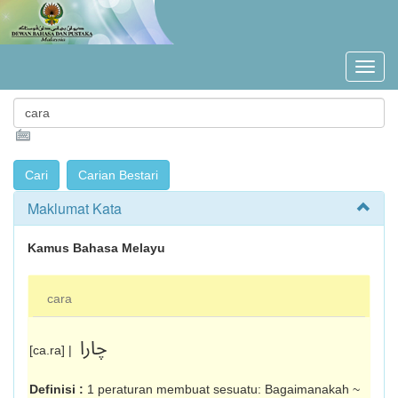
Maklumat Kata
Kamus Bahasa Melayu
cara
چارا
[ca.ra] |
Definisi :
1 peraturan membuat sesuatu: Bagaimanakah ~