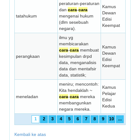
peraturan-peraturan
Kamus
dan
cara
-
cara
Dewan
tatahukum
mengenai hukum
Edisi
(dlm sesebuah
Keempat
negara).
ilmu yg
membicarakan
Kamus
cara
-
cara
membuat
Dewan
perangkaan
kesimpulan drpd
Edisi
data, meng­analisis
Keempat
data dan mentafsir
data, statistik;
meniru; mencontoh:
Kamus
Kita hendaklah ~
Pelajar
meneladan
cara
-
cara
mereka
Edisi
membangunkan
Kedua
negara mereka.
1
2
3
4
5
6
7
8
9
10
...
Kembali ke atas