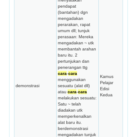
menyatakan
pendapat
(bantahan) dgn
mengadakan
perarakan, rapat
umum dll; tunjuk
perasaan: Mereka
mengadakan ~ utk
membantah arahan
baru itu. 2
pertunjukan dan
penerangan ttg
cara
-
cara
Kamus
menggunakan
Pelajar
demonstrasi
sesuatu (alat dll)
Edisi
atau
cara
-
cara
Kedua
melakukan sesuatu:
Satu ~ telah
diadakan utk
memperkenalkan
alat baru itu.
berdemonstrasi
mengadakan tunjuk