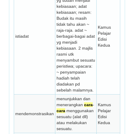
yg sudah menjadi
kebiasaan; adat
kebiasaan; resam:
Budak itu masih
tidak tahu akan ~
Kamus
raja-raja. adat ~
Pelajar
istiadat
berbagai-bagai adat
Edisi
yg menjadi
Kedua
kebiasaan. 2 majlis
rasmi utk
menyambut sesuatu
peristiwa; upacara:
~ penyampaian
hadiah telah
diadakan pd
sebelah malamnya.
menunjukkan dan
menerangkan
cara
-
Kamus
cara
menggunakan
Pelajar
mendemonstrasikan
sesuatu (alat dll)
Edisi
atau melakukan
Kedua
sesuatu.