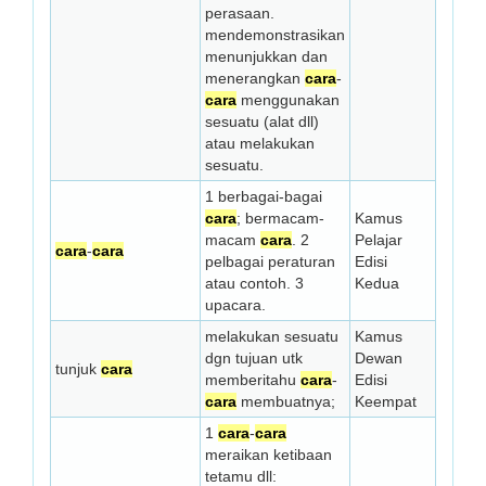
perasaan.
mendemonstrasikan
menunjukkan dan
menerangkan
cara
-
cara
menggunakan
sesuatu (alat dll)
atau melakukan
sesuatu.
1 berbagai-bagai
cara
; bermacam-
Kamus
macam
cara
. 2
Pelajar
cara
-
cara
pelbagai peraturan
Edisi
atau contoh. 3
Kedua
upacara.
melakukan sesuatu
Kamus
dgn tujuan utk
Dewan
tunjuk
cara
memberitahu
cara
-
Edisi
cara
membuatnya;
Keempat
1
cara
-
cara
meraikan ketibaan
tetamu dll: