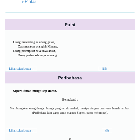
i-Pintar
Puisi
Orang merendang si udang galah,
Cara masakan oranglah Minang;
Orang perempuan selalunya kalah,
Orang jantan selalunya menang.
Lihat selanjutnya...
(15)
Peribahasa
Seperti lintah menghisap darah.
Bermaksud :
Membungakan wang dengan bunga yang terlalu mahal; menipu dengan cara yang lemah lembut.
(Peribahasa lain yang sama makna: Seperti pacat melompat).
Lihat selanjutnya...
(5)
83