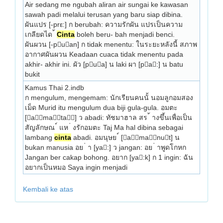
Air sedang me­ ngubah aliran air sungai ke kawasan 
sawah padi melalui terusan yang baru siap dibina. 
ผันแปร [-prε:] ก berubah: ความรักผัน แปรเป็นความ
เกลียดได ้ 
Cinta
 boleh beru- bah menjadi benci. 
ผันผวน [-puan] ก tidak menentu: ในระยะหลังนี้ สภาพ
อากาศผันผวน Kea­daan cuaca tidak menentu pada 
akhir- akhir ini. ผัว [pua] น laki ผา [pa:] น batu 
bukit 
Kamus Thai 2.indb
ก mengulum, mengemam: นักเรียนคนนั้ นอมลูกอมสอง
เม็ด Murid itu mengulum dua biji gula-gula. อมตะ 
[amata] ว abadi: ทัชมาฮาล สร ้ างขึ้นเพื่อเป็น
สัญลักษณ ์ แห ่ งรักอมตะ Taj Ma­ hal dibina sebagai 
lambang 
cinta
 abadi. อมนุษย ์ [amanut] น 
bukan manusia อย ่ า [ya:] ว jangan: อย ่ าพูดโกหก 
Jangan ber­ cakap bohong. อยาก [ya:k] ก 1 ingin: ฉัน
อยากเป็นหมอ Saya ingin menjadi 
Kembali ke atas