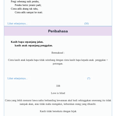
Pergi seberang naik perahu,
Perahu berisi jerami padi;
Cinta adik abang tak tahu,
Cinta adik sampai ke mati.
Lihat selanjutnya...
(50)
Peribahasa
Kasih bapa sepanjang jalan,
kasih anak sepanjang penggalan.
Bermaksud :
Cinta kasih anak kepada bapa tidak seimbang dengan cinta kasih bapa kepada anak. penggalan =
potongan.
Lihat selanjutnya...
(7)
338
Love is blind
Cinta yang lebih menurut hawa nafsu berbanding kewarasan akal budi sehinggakan seseorang itu tidak
nampak akan, atau tidak mahu mengakui, keburukan orang yang dikasihi.
Kasih tidak bersekutu dengan bijak