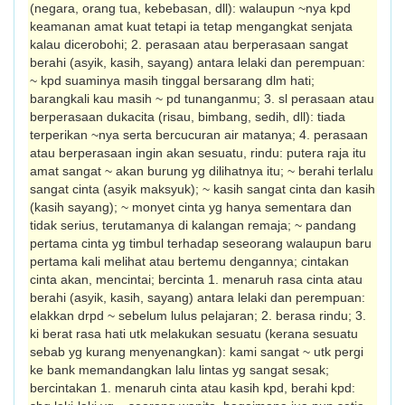
(negara, orang tua, kebebasan, dll): walaupun ~nya kpd
keamanan amat kuat tetapi ia tetap mengangkat senjata
kalau dicerobohi; 2. perasaan atau berperasaan sangat
berahi (asyik, kasih, sayang) antara lelaki dan perempuan:
~ kpd suaminya masih tinggal bersarang dlm hati;
barangkali kau masih ~ pd tunanganmu; 3. sl perasaan atau
berperasaan dukacita (risau, bimbang, sedih, dll): tiada
terperikan ~nya serta bercucuran air matanya; 4. perasaan
atau berperasaan ingin akan sesuatu, rindu: putera raja itu
amat sangat ~ akan burung yg dilihatnya itu; ~ berahi terlalu
sangat cinta (asyik maksyuk); ~ kasih sangat cinta dan kasih
(kasih sayang); ~ monyet cinta yg hanya sementara dan
tidak serius, terutamanya di kalangan remaja; ~ pandang
pertama cinta yg timbul terhadap seseorang walaupun baru
pertama kali melihat atau bertemu dengannya; cintakan
cinta akan, mencintai; bercinta 1. menaruh rasa cinta atau
berahi (asyik, kasih, sayang) antara lelaki dan perempuan:
elakkan drpd ~ sebelum lulus pelajaran; 2. berasa rindu; 3.
ki berat rasa hati utk melakukan sesuatu (kerana sesuatu
sebab yg kurang menyenangkan): kami sangat ~ utk pergi
ke bank memandangkan lalu lintas yg sangat sesak;
bercintakan 1. menaruh cinta atau kasih kpd, berahi kpd: