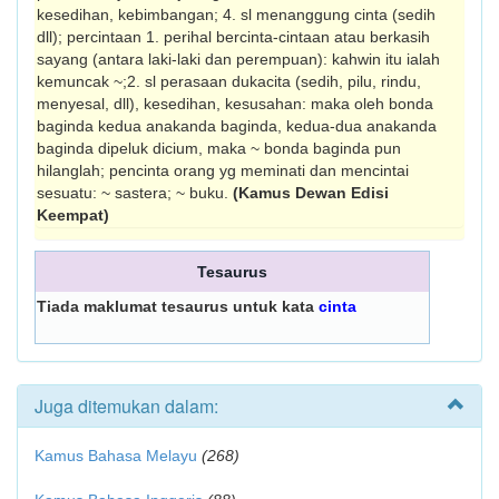
kesedihan, kebimbangan; 4. sl menanggung cinta (sedih
dll); percintaan 1. perihal bercinta-cintaan atau berkasih
sayang (antara laki-laki dan perempuan): kahwin itu ialah
kemuncak ~;2. sl perasaan dukacita (sedih, pilu, rindu,
menyesal, dll), kesedihan, kesusahan: maka oleh bonda
baginda kedua anakanda baginda, kedua-dua anakanda
baginda dipeluk dicium, maka ~ bonda baginda pun
hilanglah; pencinta orang yg meminati dan mencintai
sesuatu: ~ sastera; ~ buku.
(Kamus Dewan Edisi
Keempat)
Tesaurus
Tiada maklumat tesaurus untuk kata
cinta
Juga ditemukan dalam:
Kamus Bahasa Melayu
(268)