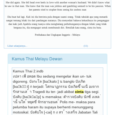
She did again. She fell head over heels in love with another woman's husband. We didn't know what
he saw in that man. She knew that the man was jobless and gambling seemed to be his passion. When
her parents tried to stopher from seeing his useless man
Dia buat hal lagi. Kali ini dia bercinta pula dengan suami orang. Tidak tahulah apa yang menarik
sangat tentang lelaki itu dari pandangan matanya. Dia menyedari bahawa kekasihnya itu penganggur
dan kaki judi.Apabila orang tuanya cuba menghalang perhubungannya dengan lelaki yang tidak
berguna itu, dia mengugut untuk membunuh diri. Betullah kata orang, cinta itu buta.
Peribahasa dan Ungkapan Inggeris - Melayu
Lihat selanjutnya...
(11)
Kamus Thai Melayu Dewan
Kamus Thai 2.indb
งปลา เพื่ อทอด Ibu sedang mengelar ikan un- tuk 
digoreng. บังกะโล [bakalo:] น banglo บังเกิด 
[bak:t] ก terjadi: โศกนาฏกรรม บังเกิดขึ้ นเนื่ องจาก
รักสามเส ้ า Tragedi itu ter- jadi akibat 
cinta
 tiga segi. 
บังคับ [bakap] น memaksa: ตำรวจบังคับ นักซิ่ งเหล ่ 
านั้ นให ้ หยุดขี่ จักรยานยนต ์ Polis me- maksa para 
pelumba haram itu supaya berhenti menunggang 
motosikal. บังคับใจ [-cai] ก ง สร ้ างเสร็จ Jabatan Tali 