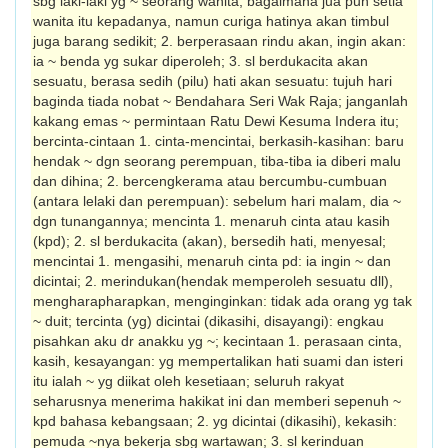
sbg laki-laki yg ~ seorang wanita, bagaimana jua pun setia
wanita itu kepadanya, namun curiga hatinya akan timbul
juga barang sedikit; 2. berperasaan rindu akan, ingin akan:
ia ~ benda yg sukar diperoleh; 3. sl berdukacita akan
sesuatu, berasa sedih (pilu) hati akan sesuatu: tujuh hari
baginda tiada nobat ~ Bendahara Seri Wak Raja; janganlah
kakang emas ~ permintaan Ratu Dewi Kesuma Indera itu;
bercinta-cintaan 1. cinta-mencintai, berkasih-­kasihan: baru
hendak ~ dgn seorang perempuan, tiba-tiba ia diberi malu
dan dihina; 2. bercengkerama atau bercumbu-­cumbuan
(antara lelaki dan perempuan): sebelum hari malam, dia ~
dgn tunangannya; mencinta 1. menaruh cinta atau kasih
(kpd); 2. sl berdukacita (akan), bersedih hati, menyesal;
mencintai 1. mengasihi, menaruh cinta pd: ia ingin ~ dan
dicintai; 2. merindukan(hendak memperoleh sesuatu dll),
mengharap­harapkan, menginginkan: tidak ada orang yg tak
~ duit; tercinta (yg) dicintai (dikasihi, disayangi): engkau
pisahkan aku dr anakku yg ~; kecintaan 1. perasaan cinta,
kasih, kesa­yangan: yg mempertalikan hati suami dan isteri
itu ialah ~ yg diikat oleh kesetiaan; seluruh rakyat
seharusnya menerima hakikat ini dan memberi sepenuh ~
kpd bahasa kebangsaan; 2. yg dicintai (dikasihi), kekasih:
pemuda ~nya bekerja sbg wartawan; 3. sl kerinduan