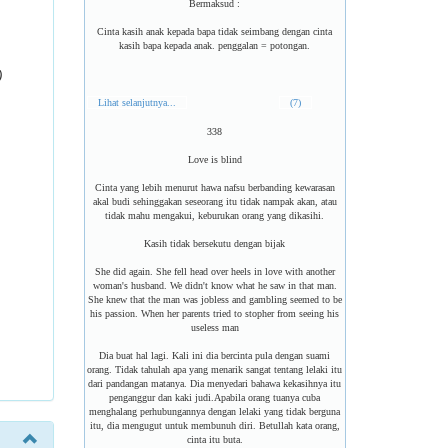
Bermaksud :
Cinta kasih anak kepada bapa tidak seimbang dengan cinta
kasih bapa kepada anak. penggalan = potongan.
)
Lihat selanjutnya...
(7)
338
Love is blind
Cinta yang lebih menurut hawa nafsu berbanding kewarasan
akal budi sehinggakan seseorang itu tidak nampak akan, atau
tidak mahu mengakui, keburukan orang yang dikasihi.
Kasih tidak bersekutu dengan bijak
She did again. She fell head over heels in love with another
woman's husband. We didn't know what he saw in that man.
She knew that the man was jobless and gambling seemed to be
his passion. When her parents tried to stopher from seeing his
useless man
Dia buat hal lagi. Kali ini dia bercinta pula dengan suami
orang. Tidak tahulah apa yang menarik sangat tentang lelaki itu
dari pandangan matanya. Dia menyedari bahawa kekasihnya itu
penganggur dan kaki judi.Apabila orang tuanya cuba
menghalang perhubungannya dengan lelaki yang tidak berguna
itu, dia mengugut untuk membunuh diri. Betullah kata orang,
cinta itu buta.