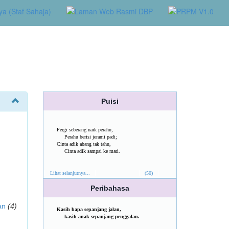
Puisi
Pergi seberang naik perahu,
Perahu berisi jerami padi;
Cinta adik abang tak tahu,
Cinta adik sampai ke mati.
Lihat selanjutnya...
(50)
Peribahasa
an
(4)
Kasih bapa sepanjang jalan,
kasih anak sepanjang penggalan.