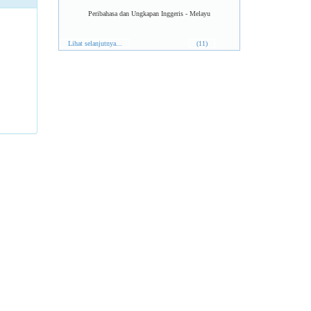
Peribahasa dan Ungkapan Inggeris - Melayu
Lihat selanjutnya...
(11)