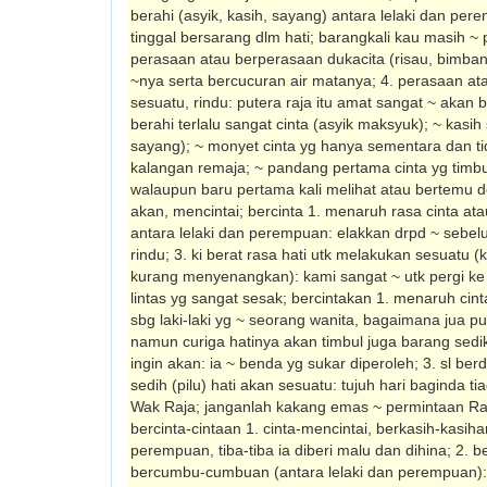
berahi (asyik, kasih, sayang) antara lelaki dan pe
tinggal bersarang dlm hati; barangkali kau masih ~
perasaan atau berperasaan dukacita (risau, bimbang,
~nya serta bercucuran air matanya; 4. perasaan at
sesuatu, rindu: putera raja itu amat sangat ~ akan b
berahi terlalu sangat cinta (asyik maksyuk); ~ kasih
sayang); ~ monyet cinta yg hanya sementara dan ti
kalangan remaja; ~ pandang pertama cinta yg timb
walaupun baru pertama kali melihat atau bertemu d
akan, mencintai; bercinta 1. menaruh rasa cinta ata
antara lelaki dan perempuan: elakkan drpd ~ sebelu
rindu; 3. ki berat rasa hati utk melakukan sesuatu 
kurang menyenangkan): kami sangat ~ utk pergi k
lintas yg sangat sesak; bercintakan 1. menaruh cint
sbg laki-laki yg ~ seorang wanita, bagaimana jua pu
namun curiga hatinya akan timbul juga barang sedik
ingin akan: ia ~ benda yg sukar diperoleh; 3. sl be
sedih (pilu) hati akan sesuatu: tujuh hari baginda t
Wak Raja; janganlah kakang emas ~ permintaan Ra
bercinta-cintaan 1. cinta-mencintai, berkasih-­kasi
perempuan, tiba-tiba ia diberi malu dan dihina; 2.
bercumbu-­cumbuan (antara lelaki dan perempuan):