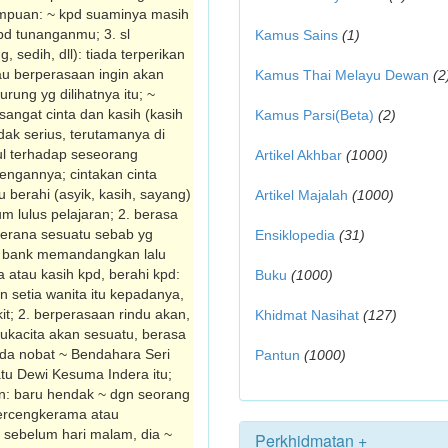
rempuan: ~ kpd suaminya masih
 pd tunanganmu; 3. sl
Kamus Sains
(1)
 sedih, dll): tiada terperikan
au berperasaan ingin akan
Kamus Thai Melayu Dewan
(2
urung yg dilihatnya itu; ~
 sangat cinta dan kasih (kasih
Kamus Parsi(Beta)
(2)
dak serius, terutamanya di
ul terhadap seseorang
Artikel Akhbar
(1000)
engannya; cintakan cinta
u berahi (asyik, kasih, sayang)
Artikel Majalah
(1000)
m lulus pelajaran; 2. berasa
(kerana sesuatu sebab yg
Ensiklopedia
(31)
e bank memandangkan lalu
a atau kasih kpd, berahi kpd:
Buku
(1000)
n setia wanita itu kepadanya,
it; 2. berperasaan rindu akan,
Khidmat Nasihat
(127)
rdukacita akan sesuatu, berasa
iada nobat ~ Bendahara Seri
Pantun
(1000)
tu Dewi Kesuma Indera itu;
han: baru hendak ~ dgn seorang
 bercengkerama atau
 sebelum hari malam, dia ~
Perkhidmatan +