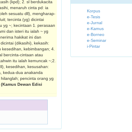
sih (kpd); 2. sl berdukacita
sihi, menaruh cinta pd: ia
Korpus
oleh sesuatu dll), mengharap­
e-Tesis
t; tercinta (yg) dicintai
e-Jurnal
ku yg ~; kecintaan 1. perasaan
e-Kamus
i dan isteri itu ialah ~ yg
e-Borneo
nerima hakikat ini dan
e-Seminar
intai (dikasihi), kekasih:
i-Pintar
n kesedihan, kebimbangan; 4.
al bercinta-cintaan atau
kahwin itu ialah kemuncak ~;2.
dll), kesedihan, kesusahan:
a, kedua-dua anakanda
hilanglah; pencinta orang yg
.
(Kamus Dewan Edisi