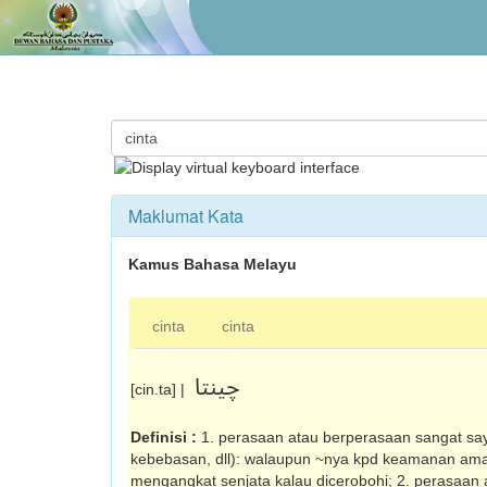
Maklumat Kata
Kamus Bahasa Melayu
cinta
cinta
چينتا
[cin.ta] |
Definisi :
1. perasaan atau berperasaan sangat say
kebebasan, dll): walaupun ~nya kpd keamanan amat 
mengangkat senjata kalau dicerobohi; 2. perasaan