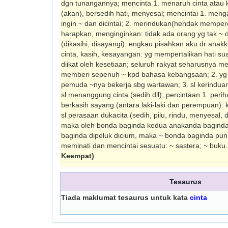
dgn tunangannya; mencinta 1. menaruh cinta atau ka
(akan), bersedih hati, menyesal; mencintai 1. menga
ingin ~ dan dicintai; 2. merindukan(hendak memper
harapkan, menginginkan: tidak ada orang yg tak ~ dui
(dikasihi, disayangi): engkau pisahkan aku dr anak
cinta, kasih, kesa­yangan: yg mempertalikan hati suam
diikat oleh kesetiaan; seluruh rakyat seharusnya me
memberi sepenuh ~ kpd bahasa kebangsaan; 2. yg dic
pemuda ~nya bekerja sbg wartawan; 3. sl kerindua
sl menanggung cinta (sedih dll); percintaan 1. perih
berkasih sayang (antara laki-laki dan perempuan): 
sl perasaan dukacita (sedih, pilu, rindu, menyesal, 
maka oleh bonda baginda kedua anakanda bagind
baginda dipeluk dicium, maka ~ bonda baginda pun 
meminati dan mencintai sesuatu: ~ sastera; ~ buku
Keempat)
Tesaurus
Tiada maklumat tesaurus untuk kata
cinta