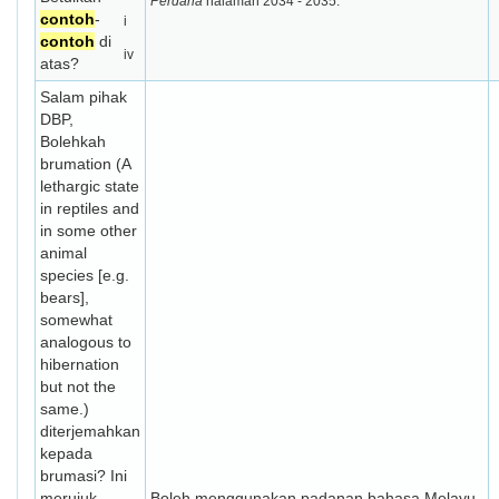
Perdana
halaman 2034 - 2035.
contoh
-
i
contoh
di
iv
atas?
Salam pihak
DBP,
Bolehkah
brumation (A
lethargic state
in reptiles and
in some other
animal
species [e.g.
bears],
somewhat
analogous to
hibernation
but not the
same.)
diterjemahkan
kepada
brumasi? Ini
merujuk
Boleh menggunakan padanan bahasa Melayu