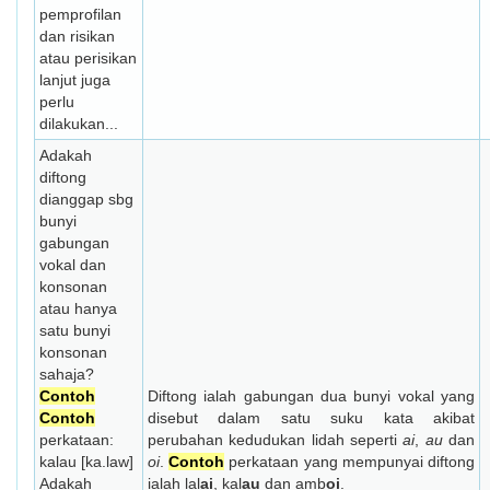
pemprofilan
dan risikan
atau perisikan
lanjut juga
perlu
dilakukan...
Adakah
diftong
dianggap sbg
bunyi
gabungan
vokal dan
konsonan
atau hanya
satu bunyi
konsonan
sahaja?
Contoh
Diftong ialah gabungan dua bunyi vokal yang
Contoh
disebut dalam satu suku kata akibat
perkataan:
perubahan kedudukan lidah seperti
ai
,
au
dan
kalau [ka.law]
oi
.
Contoh
perkataan yang mempunyai diftong
Adakah
ialah lal
ai
, kal
au
dan amb
oi
.