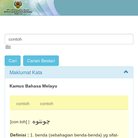
Maklumat Kata
Kamus Bahasa Melayu
contoh
contoh
چونتوه
[con.toh] |
Definisi :
1. benda (sebahagian benda-benda) yg sifat-