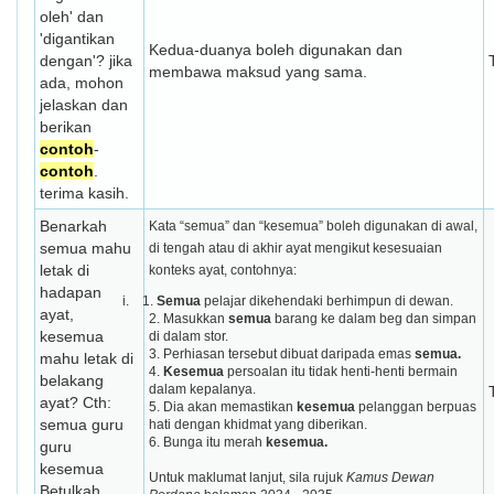
oleh' dan
'digantikan
Kedua-duanya boleh digunakan dan
dengan'? jika
membawa maksud yang sama.
ada, mohon
jelaskan dan
berikan
contoh
-
contoh
.
terima kasih.
Benarkah
Kata “semua” dan “kesemua” boleh digunakan di awal,
semua mahu
di tengah atau di akhir ayat mengikut kesesuaian
letak di
konteks ayat, contohnya:
hadapan
i. 1.
Semua
pelajar dikehendaki berhimpun di dewan.
ayat,
2. Masukkan
semua
barang ke dalam beg dan simpan
kesemua
di dalam stor.
3. Perhiasan tersebut dibuat daripada emas
semua.
mahu letak di
4.
Kesemua
persoalan itu tidak henti-henti bermain
belakang
dalam kepalanya.
ayat? Cth:
5.
Dia akan memastikan
kesemua
pelanggan berpuas
semua guru
hati dengan khidmat
yang diberikan.
6. Bunga itu merah
kesemua.
guru
kesemua
Untuk maklumat lanjut, sila rujuk
Kamus Dewan
Betulkah