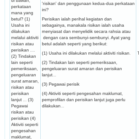
di bawah,
'risikan' dan penggunaan kedua-dua perkataan
perkataan
ini?
mana yang
betul? (1)
Perisikan ialah perihal kegiatan dan
Usaha ini
sebagainya, manakala risikan ialah usaha
dilakukan
menyiasat dan menyelidik secara rahsia atau
melalui aktiviti
dengan cara sem­bunyi-sembunyi. Ayat yang
risikan atau
betul adalah seperti yang berikut:
perisikan ....
(1) Usaha ini dilakukan melalui aktiviti risikan.
(2) Tindakan
lain seperti
(2) Tindakan lain seperti pemeriksaan,
pemeriksaan,
pengeluaran surat amaran dan perisikan
pengeluaran
lanjut...
surat amaran,
(3) Pegawai perisik
risikan atau
perisikan
(4) Aktiviti seperti pengesahan maklumat,
lanjut ... (3)
pemprofilan dan perisikan lanjut juga perlu
Pegawai
dilakukan...
risikan atau
perisikan (4)
Aktiviti seperti
pengesahan
maklumat,