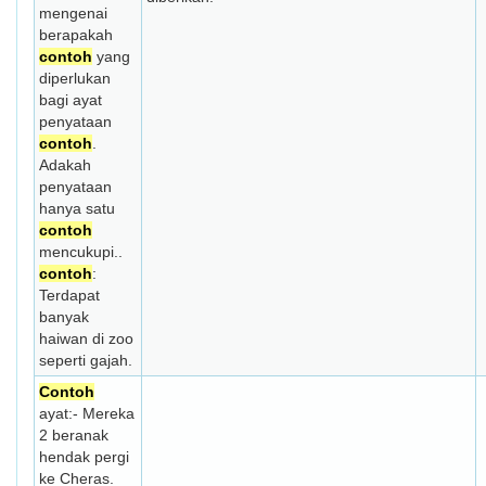
mengenai
berapakah
contoh
yang
diperlukan
bagi ayat
penyataan
contoh
.
Adakah
penyataan
hanya satu
contoh
mencukupi..
contoh
:
Terdapat
banyak
haiwan di zoo
seperti gajah.
Contoh
ayat:- Mereka
2 beranak
hendak pergi
ke Cheras.