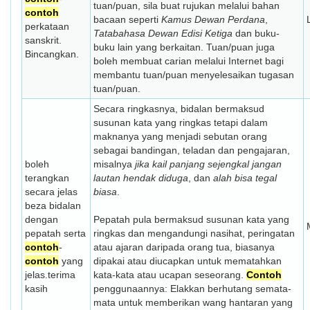
tuan/puan, sila buat rujukan melalui bahan
contoh
bacaan seperti
Kamus Dewan Perdana
,
perkataan
Tatabahasa Dewan Edisi Ketiga
dan buku-
sanskrit.
buku lain yang berkaitan. Tuan/puan juga
Bincangkan.
boleh membuat carian melalui Internet bagi
membantu tuan/puan menyelesaikan tugasan
tuan/puan.
Secara ringkasnya, bidalan bermaksud
susunan kata yang ringkas tetapi dalam
maknanya yang menjadi sebutan orang
sebagai bandingan, teladan dan pengajaran,
boleh
misalnya
jika kail panjang sejengkal jangan
terangkan
lautan hendak diduga
, dan
alah bisa tegal
secara jelas
biasa
.
beza bidalan
dengan
Pepatah pula bermaksud susunan kata yang
pepatah serta
ringkas dan mengandungi nasihat, peringatan
contoh
-
atau ajaran daripada orang tua, biasanya
contoh
yang
dipakai atau diucapkan untuk mematahkan
jelas.terima
kata-kata atau ucapan seseorang.
Contoh
kasih
penggunaannya: Elakkan berhutang semata-
mata untuk memberikan wang hantaran yang