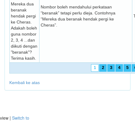
Mereka dua
Nombor boleh mendahului perkataan
beranak
“beranak” tetapi perlu dieja. Contohnya
hendak pergi
“Mereka dua beranak hendak pergi ke
ke Cheras.
Cheras”.
Adakah boleh
guna nombor
2, 3, 4 ...dan
diikuti dengan
"beranak"?
Terima kasih.
1
2
3
4
5
Kembali ke atas
view |
Switch to