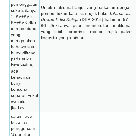
pemenggalan
Untuk maklumat lanjut yang berkaitan dengan
suku katanya
pembentukan kata, sila rujuk buku
Tatabahasa
1. KV+KV 2.
Dewan Edisi Ketiga
(DBP, 2015) halaman 57 –
⁠KV+KVK Sbb
66. Sekiranya puan memerlukan maklumat
ada pendapat
yang lebih terperinci, mohon rujuk pakar
yang
lingusitik yang lebih arif.
mengatakan
bahawa kata
bunyi diftong
pada suku
kata kedua,
ada
kehadiran
bunyi
konsonan
separuh vokal
/w/ iaitu
[ka.law]
salam, ada
beza tak
penggunaan
'digantikan