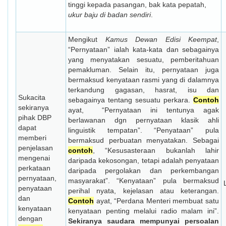
tinggi kepada pasangan, bak kata pepatah,
ukur baju di badan sendiri
.
Mengikut
Kamus Dewan Edisi Keempat
,
“Pernyataan” ialah kata-kata dan sebagainya
yang menyatakan sesuatu, pemberitahuan
pemakluman. Selain itu, pernyataan juga
bermaksud kenyataan rasmi yang di dalamnya
terkandung gagasan, hasrat, isu dan
Sukacita
sebagainya tentang sesuatu perkara.
Contoh
sekiranya
ayat, “Pernyataan ini tentunya agak
pihak DBP
berlawanan dgn pernyataan klasik ahli
dapat
linguistik tempatan”. “Penyataan” pula
memberi
bermaksud perbuatan menyatakan. Sebagai
penjelasan
contoh
, “Kesusasteraan bukanlah lahir
mengenai
daripada kekosongan, tetapi adalah penyataan
perkataan
daripada pergolakan dan perkembangan
pernyataan,
masyarakat”. “Kenyataan” pula bermaksud
penyataan
perihal nyata, kejelasan atau keterangan.
dan
Contoh
ayat, “Perdana Menteri membuat satu
kenyataan
kenyataan penting melalui radio malam ini”.
dengan
Sekiranya saudara mempunyai persoalan