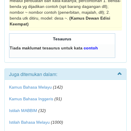
melalui perbuatan dan kata-katanya; percontohan 1. benda-
benda yg dijadikan contoh (spt barang dagangan dll);
nombor ~ nombor contoh (penerbitan, majalah, dll); 2.
benda utk ditiru, model: desa ~.
(Kamus Dewan Edisi
Keempat)
Tesaurus
Tiada maklumat tesaurus untuk kata
contoh
Juga ditemukan dalam:
Kamus Bahasa Melayu
(142)
Kamus Bahasa Inggeris
(91)
Istilah MABBIM
(32)
Istilah Bahasa Melayu
(1000)