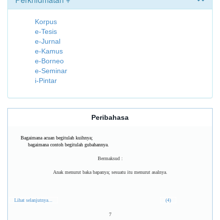
Korpus
e-Tesis
e-Jurnal
e-Kamus
e-Borneo
e-Seminar
i-Pintar
Peribahasa
Bagaimana acuan begitulah kuihnya;
bagaimana contoh begitulah gubahannya.
Bermaksud :
Anak menurut baka bapanya; sesuatu itu menurut asalnya.
Lihat selanjutnya...
(4)
7