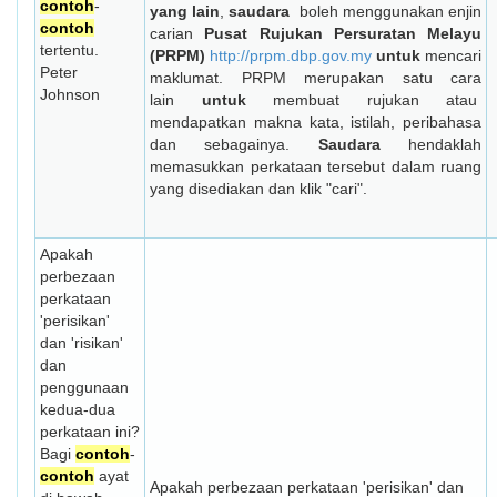
contoh
-
yang lain
,
saudara
boleh menggunakan enjin
contoh
carian
Pusat Rujukan Persuratan Melayu
tertentu.
(PRPM)
http://prpm.dbp.gov.my
untuk
mencari
Peter
maklumat. PRPM merupakan satu cara
Johnson
lain
untuk
membuat rujukan atau
mendapatkan makna kata, istilah, peribahasa
dan sebagainya.
Saudara
hendaklah
memasukkan perkataan tersebut dalam ruang
yang disediakan dan klik "cari".
Apakah
perbezaan
perkataan
'perisikan'
dan 'risikan'
dan
penggunaan
kedua-dua
perkataan ini?
Bagi
contoh
-
contoh
ayat
Apakah perbezaan perkataan 'perisikan' dan