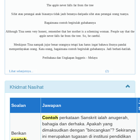
The apple never falls far from the tree
Sifat atau perangai anak biasanya tidak jauh bezanya daripada sifat atau perangai orang tuanya.
Bagaimana contoh begitulah gubahannya
Although Tina seem very honest, remember that her mother is a scheming woman. People say that the
apple never falls far from the tree. So, be careful.
Meskipun Tina nampak jujur benar orangnya tetapi kau harus ingat bahawa ibunya pandai
memperdayakan orang. Kata orang, bagaimana contoh begitulah gubahannya. Jadi berhati-hatilah.
Peribahasa dan Ungkapan Inggeris - Melayu
Lihat selanjutnya...
(2)
Khidmat Nasihat
Soalan
Jawapan
Contoh
perkataan Sanskrit ialah anugerah,
bahagia dan derhaka. Apakah yang
dimaksudkan dengan "bincangkan"? Sekiranya
Berikan
ini merupakan tugasan di institusi pendidikan
contoh
-