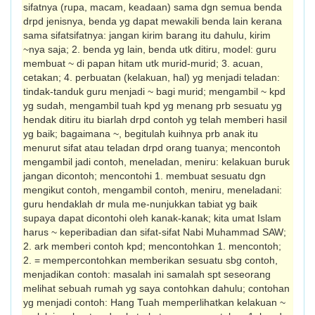
sifatnya (rupa, macam, keadaan) sama dgn semua benda
drpd jenisnya, benda yg dapat mewakili benda lain kerana
sama sifat­sifatnya: jangan kirim barang itu dahulu, kirim
~nya saja; 2. benda yg lain, benda utk ditiru, model: guru
membuat ~ di papan hitam utk murid-murid; 3. acuan,
cetakan; 4. perbuatan (kelakuan, hal) yg menjadi teladan:
tindak-tanduk guru menjadi ~ bagi murid; mengambil ~ kpd
yg sudah, mengambil tuah kpd yg menang prb sesuatu yg
hendak ditiru itu biarlah drpd contoh yg telah memberi hasil
yg baik; bagaimana ~, begitulah kuihnya prb anak itu
menurut sifat atau teladan drpd orang tuanya; mencontoh
mengambil jadi contoh, menela­dan, meniru: kelakuan buruk
jangan dicontoh; mencontohi 1. membuat sesuatu dgn
meng­ikut contoh, mengambil contoh, meniru, meneladani:
guru hendaklah dr mula me-nunjukkan tabiat yg baik
supaya dapat dicontohi oleh kanak-kanak; kita umat Islam
harus ~ keperibadian dan sifat-sifat Nabi Muhammad SAW;
2. ark memberi contoh kpd; mencontohkan 1. mencontoh;
2. = mempercontohkan memberikan sesuatu sbg contoh,
menjadikan contoh: masalah ini samalah spt seseorang
melihat sebuah rumah yg saya contohkan dahulu; contohan
yg menjadi contoh: Hang Tuah memperlihatkan kelakuan ~