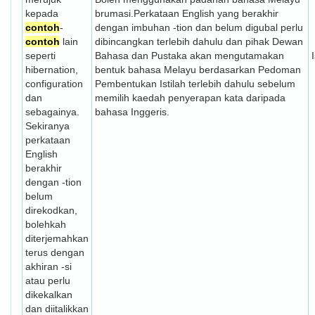
kepada
brumasi.Perkataan English yang berakhir
contoh
-
dengan imbuhan -tion dan belum digubal perlu
contoh
lain
dibincangkan terlebih dahulu dan pihak Dewan
seperti
Bahasa dan Pustaka akan mengutamakan
hibernation,
bentuk bahasa Melayu berdasarkan Pedoman
configuration
Pembentukan Istilah terlebih dahulu sebelum
dan
memilih kaedah penyerapan kata daripada
sebagainya.
bahasa Inggeris.
Sekiranya
perkataan
English
berakhir
dengan -tion
belum
direkodkan,
bolehkah
diterjemahkan
terus dengan
akhiran -si
atau perlu
dikekalkan
dan diitalikkan