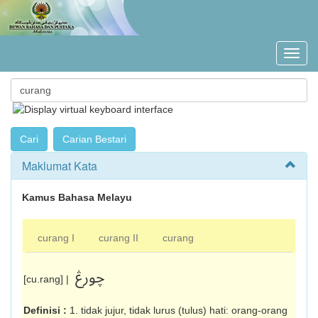
Maklumat Kata
Kamus Bahasa Melayu
curang I
curang II
curang
چورڠ
[cu.rang] |
Definisi :
1. tidak jujur, tidak lurus (tulus) hati: orang-orang