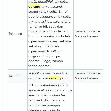
adj
1.
unfaithful,
tdk setia,
curang
:
a ~ husband,
suami yg tdk setia;
2.
not
true to allegiance,
tdk setia:
a ~ and fickle public,
orang
ramai yg tdk setia dan
mudah mengubah fikiran;
Kamus Inggeris-
faithless
3.
untrustworthy,
tdk boleh
Melayu Dewan
dipercayai:
~ allies,
sekutu-
sekutu yg tdk boleh
dipercayai;
4.
without
religious faith,
tanpa
agama:
~ age,
zaman
tanpa agama.
vt
(
colloq
) main kayu tiga
Kamus Inggeris-
two-time
dgn, berlaku
curang
kpd;
Melayu Dewan
n
1.
unfaithfulness
(
to o’s
spouse etc
) kecurangan:
he
learnt of her ~ when he
returned,
dia mendapat
tahu ttg kecurangan
isterinya semasa dia