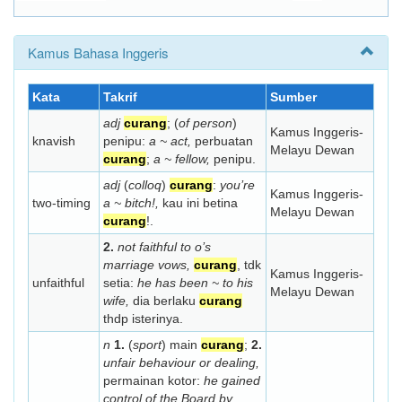
Kamus Bahasa Inggeris
Kata
Takrif
Sumber
adj
curang
; (
of person
)
Kamus Inggeris-
knavish
penipu:
a ~ act,
perbuatan
Melayu Dewan
curang
;
a ~ fellow,
penipu.
adj
(
colloq
)
curang
:
you’re
Kamus Inggeris-
two-timing
a ~ bitch!,
kau ini betina
Melayu Dewan
curang
!.
2.
not faithful to o’s
marriage vows,
curang
, tdk
Kamus Inggeris-
unfaithful
setia:
he has been ~ to his
Melayu Dewan
wife,
dia berlaku
curang
thdp isterinya.
n
1.
(
sport
) main
curang
;
2.
unfair behaviour or dealing,
permainan kotor:
he gained
control of the Board by