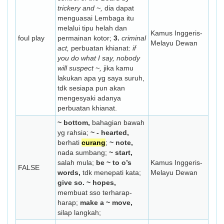
trickery and ~,
dia dapat
menguasai Lembaga itu
melalui tipu helah dan
Kamus Inggeris-
foul play
permainan kotor;
3.
criminal
Melayu Dewan
act,
perbuatan khianat:
if
you do what I say, nobody
will suspect ~,
jika kamu
lakukan apa yg saya suruh,
tdk sesiapa pun akan
mengesyaki adanya
perbuatan khianat.
~ bottom,
bahagian bawah
yg rahsia;
~ - hearted,
berhati
curang
;
~ note,
nada sumbang;
~ start,
salah mula;
be ~ to o’s
Kamus Inggeris-
FALSE
words,
tdk menepati kata;
Melayu Dewan
give so. ~ hopes,
membuat sso terharap-
harap;
make a ~ move,
silap langkah;