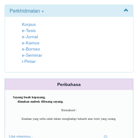
Perkhidmatan +
Korpus
e-Tesis
e-Jurnal
e-Kamus
e-Borneo
e-Seminar
i-Pintar
Peribahasa
Sayang buah kepayang,
dimakan mabuk dibuang sayang.
Bermaksud :
Keadaan yang serba salah dalam menghadapi kekasih atau isteri yang curang.
Lihat selanjutnya...
(2)