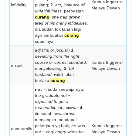
Kamus Inggeris-
infidelity
pulang;
2.
act, instance of
Melayu Dewan
unfaithfulness,
perbuatan
curang
:
she had grown
tired of his many infidelities,
dia sudah tdk tahan lagi
dgn perbuatan
curang
suaminya.
adj
(
fml or jocular
)
1.
deviating from the right
course or correct standard,
Kamus Inggeris-
errant
menyeleweng;
2.
(
of
Melayu Dewan
husband, wife
) telah
berlaku
curang
.
not ~,
sudah sewajarnya:
the graduate not ~
expected to get a
reasonable job,
siswazah
itu sudah sewajarnya
menjangka mendapat
pekerjaan yg baik;
he was
Kamus Inggeris-
unnaturally
not ~ very angry when he
Melayu Dewan