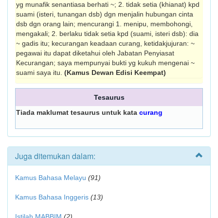
yg munafik senantiasa berhati ~; 2. tidak setia (khianat) kpd
suami (isteri, tunangan dsb) dgn menjalin hubungan cinta
dsb dgn orang lain; mencurangi 1. menipu, membohongi,
me­ngakali; 2. berlaku tidak setia kpd (suami, isteri dsb): dia
~ gadis itu; kecurangan keadaan curang, ketidakjujuran: ~
pegawai itu dapat diketahui oleh Jabatan Penyiasat
Kecurangan; saya mempunyai bukti yg kukuh mengenai ~
suami saya itu.
(Kamus Dewan Edisi Keempat)
Tesaurus
Tiada maklumat tesaurus untuk kata
curang
Juga ditemukan dalam:
Kamus Bahasa Melayu
(91)
Kamus Bahasa Inggeris
(13)
Istilah MABBIM
(2)