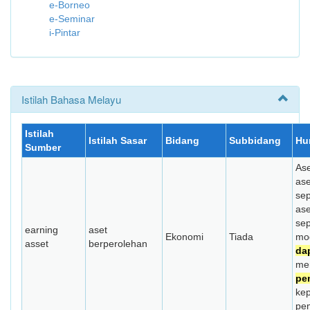
e-Borneo
e-Seminar
i-Pintar
Istilah Bahasa Melayu
Istilah
Istilah Sasar
Bidang
Subbidang
Hu
Sumber
As
as
sep
ase
sep
earning
aset
Ekonomi
Tiada
mo
asset
berperolehan
da
me
pe
ke
pem