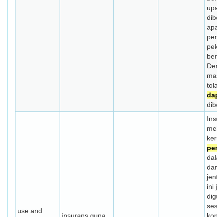
upa
di
apa
pe
pek
be
Den
mas
tol
da
di
Ins
mel
ker
pe
dal
da
jen
ini
dig
se
use and
insurans guna
kon