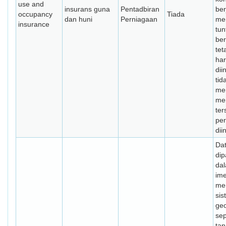
use and
insurans guna
Pentadbiran
ber
occupancy
Tiada
dan huni
Perniagaan
me
insurance
tun
ber
tet
har
dii
tid
me
me
ter
per
dii
Da
di
da
ime
me
si
geo
sep
tan