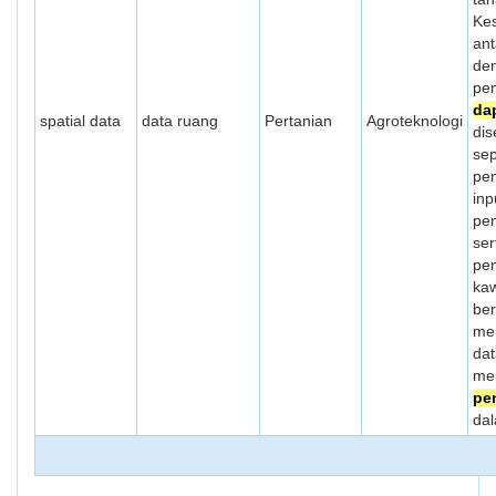
Ke
ant
de
pe
da
spatial data
data ruang
Pertanian
Agroteknologi
dis
sep
pe
inp
pe
ser
pe
ka
be
me
dat
me
pe
dal