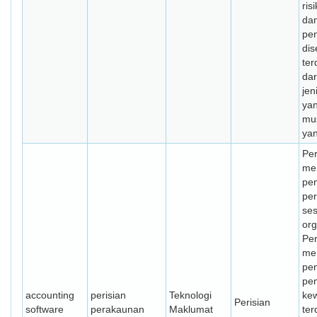
ris
dan
pen
di
ter
dar
jen
ya
mu
yan
Per
me
pe
pe
se
org
Per
me
pe
pe
accounting
perisian
Teknologi
ke
Perisian
software
perakaunan
Maklumat
ter