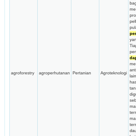
bag
me
pr
pel
pu
pe
yan
Tia
pe
da
me
ant
agroforestry
agroperhutanan
Pertanian
Agroteknologi
lai
has
ta
di
se
ma
ter
man
ter
da