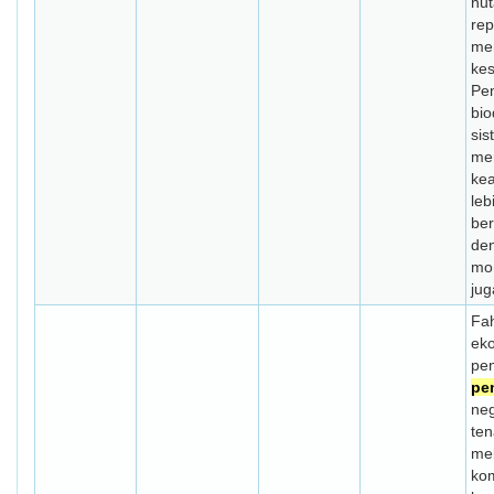
hut
re
me
kes
Pe
bio
sis
me
ke
leb
be
de
mon
jug
Fa
ek
pe
pe
ne
te
mel
ko