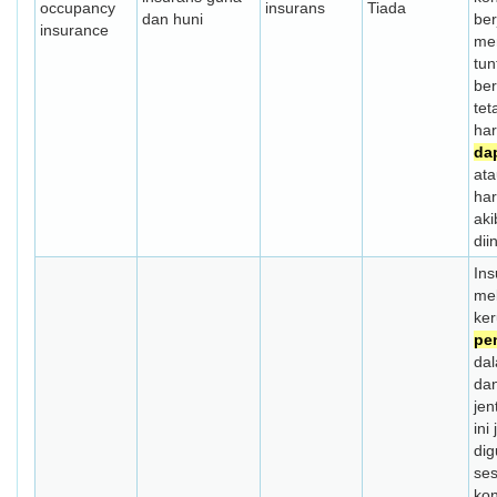
occupancy
insurans
Tiada
dan huni
ber
insurance
me
tun
ber
tet
har
da
at
har
aki
dii
Ins
mel
ker
pe
dal
da
jen
ini
dig
se
kon