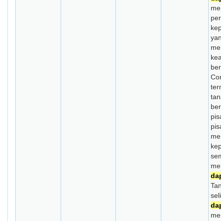
me
per
ke
yan
me
ke
be
Con
te
ta
be
pi
pis
mem
ke
se
me
da
Ta
sel
da
me