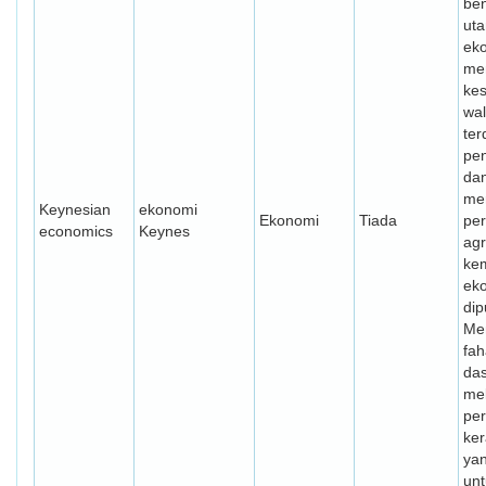
ben
ut
ek
me
ke
wa
ter
pe
da
me
Keynesian
ekonomi
Ekonomi
Tiada
pe
economics
Keynes
agr
ke
ek
dip
Me
fah
das
mel
per
ker
yan
unt