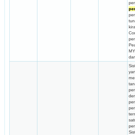
pe
pe
pen
tun
kir
Co
per
Pea
MY
da
Sis
ya
me
ta
pe
de
per
pe
te
sat
pe
Sis