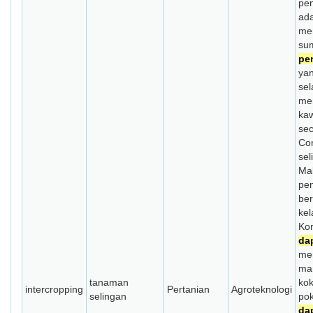
pe
ada
me
su
pe
yan
sel
me
ka
se
Co
sel
Mal
pe
be
kel
Kom
da
me
ma
tanaman
ko
intercropping
Pertanian
Agroteknologi
selingan
pok
da