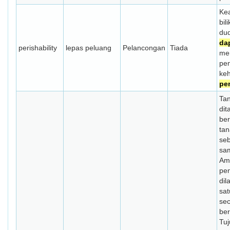
Ke
bil
dud
da
perishability
lepas peluang
Pelancongan
Tiada
me
pe
keh
pe
Ta
di
be
tan
se
sa
Am
pe
dil
sa
se
ber
Tu