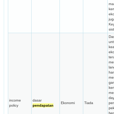
ma
ke
eko
jug
Ke
sis
Das
un
ke
ek
ter
mel
lan
ha
me
gar
ke
men
da
income
dasar
Ekonomi
Tiada
pe
policy
pendapatan
pek
ber