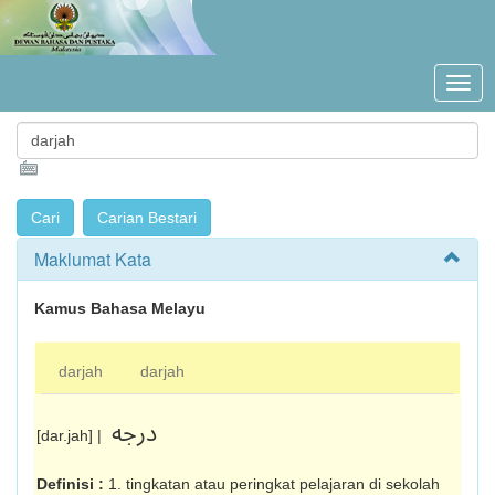
Maklumat Kata
Kamus Bahasa Melayu
darjah
darjah
درجه
[dar.jah] |
Definisi :
1. tingkatan atau peringkat pelajaran di sekolah