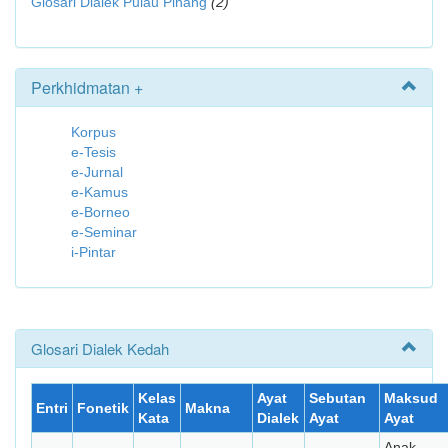
Glosari Dialek Pulau Pinang
(2)
Perkhidmatan +
Korpus
e-Tesis
e-Jurnal
e-Kamus
e-Borneo
e-Seminar
i-Pintar
Glosari Dialek Kedah
Kelas
Ayat
Sebutan
Maksud
Entri
Fonetik
Makna
Kata
Dialek
Ayat
Ayat
Anak