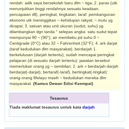
rendah: adik saya bersekolah baru dlm ~ tiga; 2. paras (utk
menunjukkan tinggi rendahnya sesuatu keadaan,
pencapaian dll), peringkat, tingkatan, taraf: pembangunan
ekonomi utk meninggikan ~ kehidupan rakyat; ~ mutu yg
dicapai; 3. satuan atau unit ukuran (sudut, suhu) yg
dilambangkan dgn tanda ° selepas angka: satu sudut tepat
mempunyai 90 ~ (90°); air membeku pd suhu 0 ~
Centigrade (0°C) atau 32 ~ Fah­renheit (32°F); 4. ark darjat
(taraf kedudukan dlm masyarakat); berdarjah 1.
berkelulusan (darjah tertentu), sudah mencapai peringkat
pelajaran (di sesuatu darjah tertentu): jawatan tersebut
memerlukan orang yg ~ sembilan; 2. ark = berdarjah-darjah
berdarjat(-darjat), ber­taraf(-taraf), bertingkat(-tingkat):
orang-orang Melayu masih ~ kedudukan mereka dlm
masyarakat.
(Kamus Dewan Edisi Keempat)
Tesaurus
Tiada maklumat tesaurus untuk kata
darjah